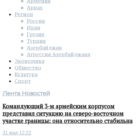
Армения
Арцах
Регион
Россия
Иран
Грузия
Турция
Азербайджан
Агрессия Азербайджана
Экономика
Общество
Культура
Спорт
Лента Новостей
Командующий 3-м армейским корпусом
представил ситуацию на северо-восточном
участке границы: она относительно стабильна
31 мая 12:22