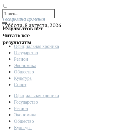
Отправить
Республика Армения
Суббота, 8 августа, 2026
Результатов нет
Читать все
результаты
Официальная хроника
Государство
Регион
Экономика
Общество
Культура
Спорт
Официальная хроника
Государство
Регион
Экономика
Общество
Культура