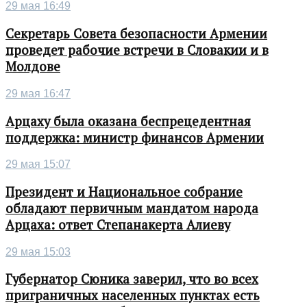
29 мая 16:49
Секретарь Совета безопасности Армении
проведет рабочие встречи в Словакии и в
Молдове
29 мая 16:47
Арцаху была оказана беспрецедентная
поддержка: министр финансов Армении
29 мая 15:07
Президент и Национальное собрание
обладают первичным мандатом народа
Арцаха: ответ Степанакерта Алиеву
29 мая 15:03
Губернатор Сюника заверил, что во всех
приграничных населенных пунктах есть