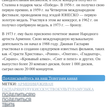
Сталина в подарок часы «Победа». В 1956 г. он получил свою
первую премию, в 1959 г. на Четвертом международном
фестивале, проводимом под эгидой ЮНЕСКО — первую
золотую медаль. Участвуя в этом же конкурсе, в 1962 г. он
получил серебряную медаль, в 1973 г. — бронзу.
В 1973 г. ему было присвоено почетное звание Народного
артиста Армении. Свою международную музыкальную
деятельность он начал в 1988 году. Дживан Гаспарян
участвовал в создании саундтреков известных фильмов, таких
как «Страсти Христовы», «Ронни», «Онегин», «Гладиатор»,
«Сирано», «Кровавый алмаз», «Снег и пепел» и других. Он
выпустил более 20 компакт-дисков, более 1 000 дисков,
сыграл около 20 000 концертов.
Подписывайтесь на наш Телеграм канал
МЕТКИ:
АРМЕНИЯ
ДЖИВАН
ГАСПАРЯН
ДУДУК
ИССКУСТВО
КУЛЬТУРА
МУЗЫКА
ПОДЕЛИТЬСЯ
10
ПОДЕЛИТЬСЯ
ТВИТ
6