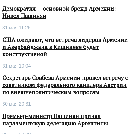
Демократия — основной бренд Армении:
Никол Пашинян
31 мая 11:26
США ожидают, что встреча лидеров Армении
и Азербайджана в Кишиневе будет
конструктивной
31 мая 10:04
Секретарь Совбеза Армении провел встречу с
советником федерального канцлера Австрии
по внешнеполитическим вопросам
30 мая 20:31
Премьер-министр Пашинян принял
парламентскую делегацию Аргентины