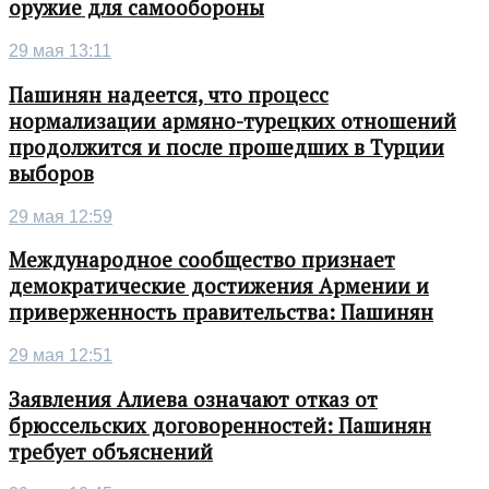
оружие для самообороны
29 мая 13:11
Пашинян надеется, что процесс
нормализации армяно-турецких отношений
продолжится и после прошедших в Турции
выборов
29 мая 12:59
Международное сообщество признает
демократические достижения Армении и
приверженность правительства: Пашинян
29 мая 12:51
Заявления Алиева означают отказ от
брюссельских договоренностей: Пашинян
требует объяснений