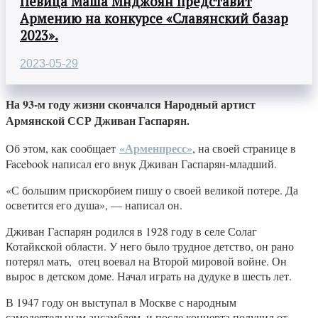
Певица Маша Мнджоян представит
Армению на конкурсе «Славянский базар
2023».
2023-05-29
На 93-м году жизни скончался Народный артист
Армянской ССР Дживан Гаспарян.
«Арменпресс»
Об этом, как сообщает
, на своей странице в
Facebook написал его внук Дживан Гаспарян-младший.
«С большим прискорбием пишу о своей великой потере. Да
осветится его душа», — написал он.
Дживан Гаспарян родился в 1928 году в селе Солаг
Котайкской области. У него было трудное детство, он рано
потерял мать, отец воевал на Второй мировой войне. Он
вырос в детском доме. Начал играть на дудуке в шесть лет.
В 1947 году он выступал в Москве с народным
самодеятельным ансамблем, и после концерта получил от