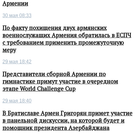
Армении
30 мая 08:33
По факту похищения двух армянских
военнослужащих Армения обратилась в ЕСПЧ
с требованием применить промежуточную
меру
29 мая 18:42
Представители сборной Армении по
гимнастике примут участие в очередном
этапе World Challenge Cup
29 мая 18:40
В Братиславе Армен Григорян примет участие
в панельной дискуссии, на которой будет и
помощник президента Азербайджана