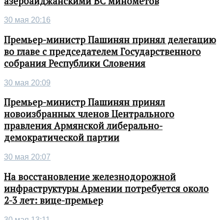
азербайджанскими ВС минометов
30 мая 20:16
Премьер-министр Пашинян принял делегацию
во главе с председателем Государственного
собрания Республики Словения
30 мая 20:09
Премьер-министр Пашинян принял
новоизбранных членов Центрального
правления Армянской либерально-
демократической партии
30 мая 20:07
На восстановление железнодорожной
инфраструктуры Армении потребуется около
2-3 лет: вице-премьер
30 мая 13:11