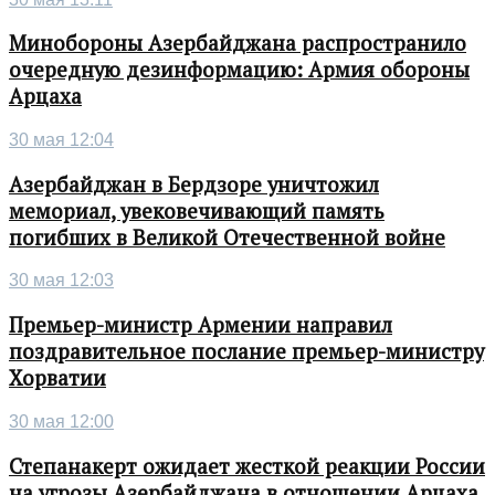
Минобороны Азербайджана распространило
очередную дезинформацию: Армия обороны
Арцаха
30 мая 12:04
Азербайджан в Бердзоре уничтожил
мемориал, увековечивающий память
погибших в Великой Отечественной войне
30 мая 12:03
Премьер-министр Армении направил
поздравительное послание премьер-министру
Хорватии
30 мая 12:00
Степанакерт ожидает жесткой реакции России
на угрозы Азербайджана в отношении Арцаха