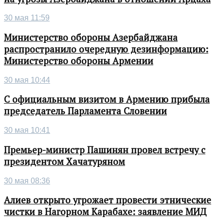
30 мая 11:59
Министерство обороны Азербайджана
распространило очередную дезинформацию:
Министерство обороны Армении
30 мая 10:44
С официальным визитом в Армению прибыла
председатель Парламента Словении
30 мая 10:41
Премьер-министр Пашинян провел встречу с
президентом Хачатуряном
30 мая 08:36
Алиев открыто угрожает провести этнические
чистки в Нагорном Карабахе: заявление МИД