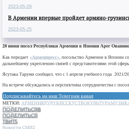
2023-05-29
В Армении впервые пройдет армяно-грузинск
2023-05-25
28 июня посол Республики Армения в Японии Арег Ованни
«Арменпресс»
Как передает
, посольство Армении в Японии со
дальнейшему укреплению связей с представителями этой сфер
Ясутака Таруми сообщил, что с 1 апреля учебного года 2021/2
На встрече обсуждались и перспективы сотрудничества с посол
Подписывайтесь на наш Телеграм канал
МЕТКИ:
АРМЕНИЯ
ДУДУК
ИССКУСТВО
КУЛЬТУРА
МУЗЫК
ПОДЕЛИТЬСЯ
8
ПОДЕЛИТЬСЯ
ТВИТ
5
Новости СМИ2