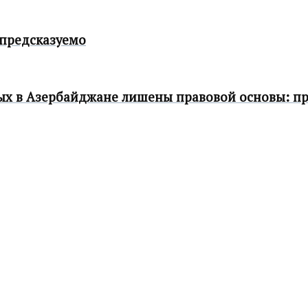
 предсказуемо
ых в Азербайджане лишены правовой основы: п