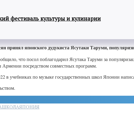
ий фестиваль культуры и кулинарии
сян принял японского дудукиста Ясутаки Таруми, популяри
общило, что посол поблагодарил Ясутака Таруми за популяриза
ы Армении посредством совместных программ.
022 в учебниках по музыке государственных школ Японии написа
ьством.
А
ШКОЛА
ЯПОНИЯ