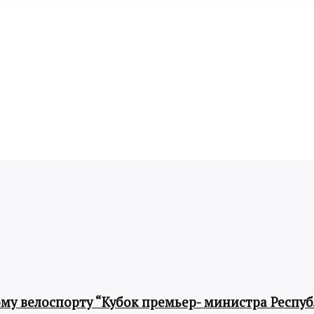
му велоспорту “Кубок премьер- министра Респу