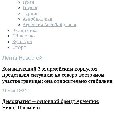
Иран
Грузия
Турция
Азербайджан
Агрессия Азербайджана
Экономика
Общество
Культура
Спорт
Лента Новостей
Командующий 3-м армейским корпусом
представил ситуацию на северо-восточном
участке границы: она относительно стабильна
31 мая 12:22
Демократия — основной бренд Армении:
Никол Пашинян