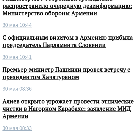
распространило очередную дезинформацию:
Министерство обороны Армении
30 мая 10:44
С официальным визитом в Армению прибыла
председатель Парламента Словении
30 мая 10:41
Премьер-министр Пашинян провел встречу с
президентом Хачатуряном
30 мая 08:36
Алиев открыто угрожает провести этнические
чистки в Нагорном Карабахе: заявление МИД
Армении
30 мая 08:33