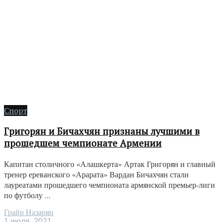
Спорт
Григорян и Бичахчян признаны лучшими в
прошедшем чемпионате Армении
Капитан столичного «Алашкерта» Артак Григорян и главный
тренер ереванского «Арарата» Вардан Бичахчян стали
лауреатами прошедшего чемпионата армянской премьер-лиги
по футболу ...
Грайр Назарян
1 июля, 2021