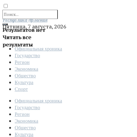
Отправить
Республика Армения
Пятница, 7 августа, 2026
Результатов нет
Читать все
результаты
Официальная хроника
Государство
Регион
Экономика
Общество
Культура
Спорт
Официальная хроника
Государство
Регион
Экономика
Общество
Культура