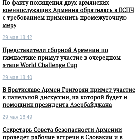
По факту похищения двух армянских
военнослужащих Армения обратилась в ЕСПЧ
с требованием применить промежуточную
меру
29 мая 18:42
Представители сборной Армении по
гимнастике примут участие в очередном
этапе World Challenge Cup
29 мая 18:40
В Братиславе Армен Григорян примет участие
в панельной дискуссии, на которой будет и
помощник президента Азербайджана
29 мая 16:49
Секретарь Совета безопасности Армении
проведет рабочие встречи в Словакии и в