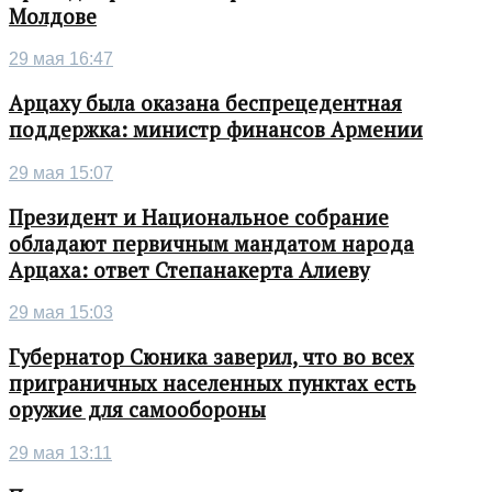
Молдове
29 мая 16:47
Арцаху была оказана беспрецедентная
поддержка: министр финансов Армении
29 мая 15:07
Президент и Национальное собрание
обладают первичным мандатом народа
Арцаха: ответ Степанакерта Алиеву
29 мая 15:03
Губернатор Сюника заверил, что во всех
приграничных населенных пунктах есть
оружие для самообороны
29 мая 13:11