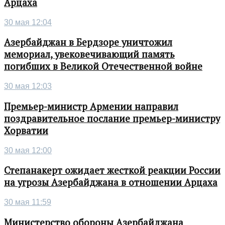
Арцаха
30 мая 12:04
Азербайджан в Бердзоре уничтожил
мемориал, увековечивающий память
погибших в Великой Отечественной войне
30 мая 12:03
Премьер-министр Армении направил
поздравительное послание премьер-министру
Хорватии
30 мая 12:00
Степанакерт ожидает жесткой реакции России
на угрозы Азербайджана в отношении Арцаха
30 мая 11:59
Министерство обороны Азербайджана