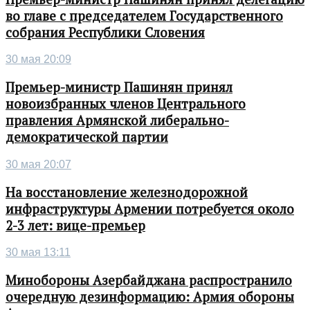
во главе с председателем Государственного
собрания Республики Словения
30 мая 20:09
Премьер-министр Пашинян принял
новоизбранных членов Центрального
правления Армянской либерально-
демократической партии
30 мая 20:07
На восстановление железнодорожной
инфраструктуры Армении потребуется около
2-3 лет: вице-премьер
30 мая 13:11
Минобороны Азербайджана распространило
очередную дезинформацию: Армия обороны