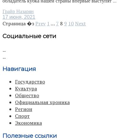
обладатель кубка нашей страны впервые выступят ...
Грайр Назарян
17 июня, 2021
Страница �з
Prev
1
…
7
8
9
10
Next
Социальные сети
Навигация
Государство
Культура
Общество
Официальная хроника
Регион
Спорт
Экономика
Полезные ссылки