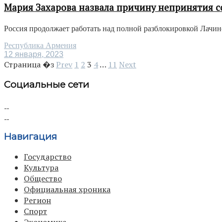
Мария Захарова назвала причину непринятия с
Россия продолжает работать над полной разблокировкой Лачинс
Республика Армения
12 января, 2023
Страница �з
Prev
1
2
3
4
…
11
Next
Социальные сети
Навигация
Государство
Культура
Общество
Официальная хроника
Регион
Спорт