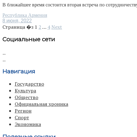
В ближайшее время состоится вторая встреча по сотрудничеству
Республика Армения
8 июня, 2022
Страница �з
1
2
…
4
Next
Социальные сети
Навигация
Государство
Культура
Общество
Официальная хроника
Регион
Спорт
Экономика
Полезные ссылки