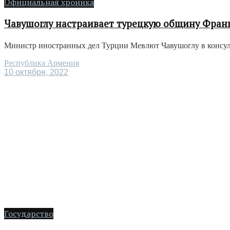
Официальная хроника
Чавушоглу настраивает турецкую общину Фран
Министр иностранных дел Турции Мевлют Чавушоглу в консульс
Республика Армения
10 октября, 2022
Государство