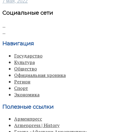
7 мая, 2022
Социальные сети
Навигация
Государство
Культура
Общество
Официальная хроника
Регион
Спорт
Экономика
Полезные ссылки
Арменпресс
Armenpress | History
Газета «Айастани Анрапетутюн»