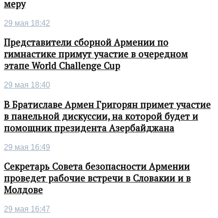
меру
29 мая 18:42
Представители сборной Армении по
гимнастике примут участие в очередном
этапе World Challenge Cup
29 мая 18:40
В Братиславе Армен Григорян примет участие
в панельной дискуссии, на которой будет и
помощник президента Азербайджана
29 мая 16:49
Секретарь Совета безопасности Армении
проведет рабочие встречи в Словакии и в
Молдове
29 мая 16:47