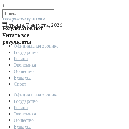
Отправить
Республика Армения
Пятница, 7 августа, 2026
Результатов нет
Читать все
результаты
Официальная хроника
Государство
Регион
Экономика
Общество
Культура
Спорт
Официальная хроника
Государство
Регион
Экономика
Общество
Культура