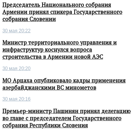
Председатель Национального собрания
Армении принял спикера Государственного
собрания Словении
30 мая 20:22
Министр территориального управления и
инфраструктур коснулся вопроса
строительства в Армении новой АЭС
30 мая 20:20
МО Арцаха опубликовало кадры применения
азербайджанскими ВС минометов
30 мая 20:16
Премьер-министр Пашинян принял делегацию
во главе с председателем Государственного
собрания Республики Словения