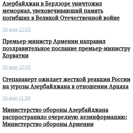
Азербайджан в Бердзоре уничтожил
мемориал, увековечивающий память
погибших в Великой Отечественной войне
30 мая 12:03
Премьер-министр Армении направил
поздравительное послание премьер-министру
Хорватии
30 мая 12:00
Степанакерт ожидает жесткой реакции России
на угрозы Азербайджана в отношении Арцаха
30 мая 11:59
Министерство обороны Азербайджана
распространило очередную дезинформацию:
Министерство обороны Армении