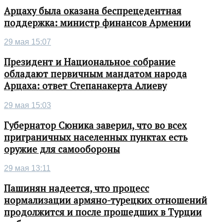
Арцаху была оказана беспрецедентная
поддержка: министр финансов Армении
29 мая 15:07
Президент и Национальное собрание
обладают первичным мандатом народа
Арцаха: ответ Степанакерта Алиеву
29 мая 15:03
Губернатор Сюника заверил, что во всех
приграничных населенных пунктах есть
оружие для самообороны
29 мая 13:11
Пашинян надеется, что процесс
нормализации армяно-турецких отношений
продолжится и после прошедших в Турции