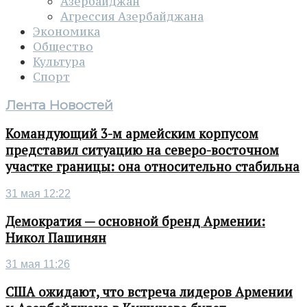
Азербайджан
Агрессия Азербайджана
Экономика
Общество
Культура
Спорт
Лента Новостей
Командующий 3-м армейским корпусом
представил ситуацию на северо-восточном
участке границы: она относительно стабильна
31 мая 12:22
Демократия — основной бренд Армении:
Никол Пашинян
31 мая 11:26
США ожидают, что встреча лидеров Армении