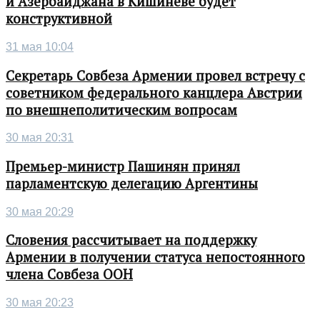
и Азербайджана в Кишиневе будет
конструктивной
31 мая 10:04
Секретарь Совбеза Армении провел встречу с
советником федерального канцлера Австрии
по внешнеполитическим вопросам
30 мая 20:31
Премьер-министр Пашинян принял
парламентскую делегацию Аргентины
30 мая 20:29
Словения рассчитывает на поддержку
Армении в получении статуса непостоянного
члена Совбеза ООН
30 мая 20:23