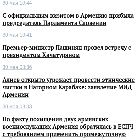
30 мая 10:44
С официальным визитом в Армению прибыла
председатель Парламента Словении
30 мая 10:41
Премьер-министр Пашинян провел встречу с
президентом Хачатуряном
30 мая 08:36
Алиев открыто угрожает провести этнические
чистки в Нагорном Карабахе: заявление МИД
Армении
30 мая 08:33
По факту похищения двух армянских
военнослужащих Армения обратилась в ЕСПЧ
с требованием применить промежуточную