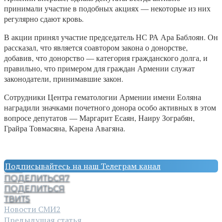
принимали участие в подобных акциях — некоторые из них
регулярно сдают кровь.
В акции принял участие председатель НС РА Ара Баблоян. Он
рассказал, что является соавтором закона о донорстве,
добавив, что донорство — категория гражданского долга, и
правильно, что примером для граждан Армении служат
законодатели, принимавшие закон.
Сотрудники Центра гематологии Армении имени Еоляна
наградили значками почетного донора особо активных в этом
вопросе депутатов — Маргарит Есаян, Наиру Зограбян,
Грайра Товмасяна, Карена Авагяна.
Подписывайтесь на наш Телеграм канал
ПОДЕЛИТЬСЯ
7
ПОДЕЛИТЬСЯ
ТВИТ
5
Новости СМИ2
Предыдущая статья