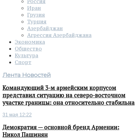
Россия
Иран
Грузия
Турция
Азербайджан
Агрессия Азербайджана
Экономика
Общество
Культура
Спорт
Лента Новостей
Командующий 3-м армейским корпусом
представил ситуацию на северо-восточном
участке границы: она относительно стабильна
31 мая 12:22
Демократия — основной бренд Армении:
Никол Пашинян