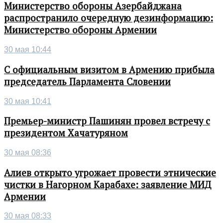
Министерство обороны Азербайджана
распространило очередную дезинформацию:
Министерство обороны Армении
30 мая 10:44
С официальным визитом в Армению прибыла
председатель Парламента Словении
30 мая 10:41
Премьер-министр Пашинян провел встречу с
президентом Хачатуряном
30 мая 08:36
Алиев открыто угрожает провести этнические
чистки в Нагорном Карабахе: заявление МИД
Армении
30 мая 08:33