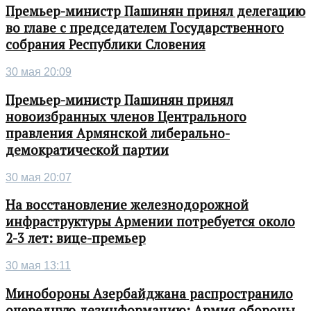
Премьер-министр Пашинян принял делегацию
во главе с председателем Государственного
собрания Республики Словения
30 мая 20:09
Премьер-министр Пашинян принял
новоизбранных членов Центрального
правления Армянской либерально-
демократической партии
30 мая 20:07
На восстановление железнодорожной
инфраструктуры Армении потребуется около
2-3 лет: вице-премьер
30 мая 13:11
Минобороны Азербайджана распространило
очередную дезинформацию: Армия обороны