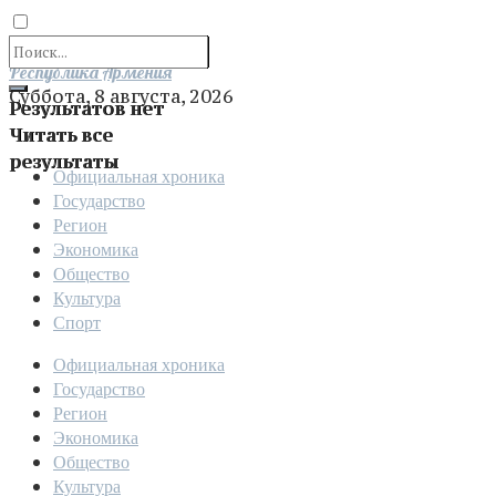
Отправить
Республика Армения
Суббота, 8 августа, 2026
Результатов нет
Читать все
результаты
Официальная хроника
Государство
Регион
Экономика
Общество
Культура
Спорт
Официальная хроника
Государство
Регион
Экономика
Общество
Культура