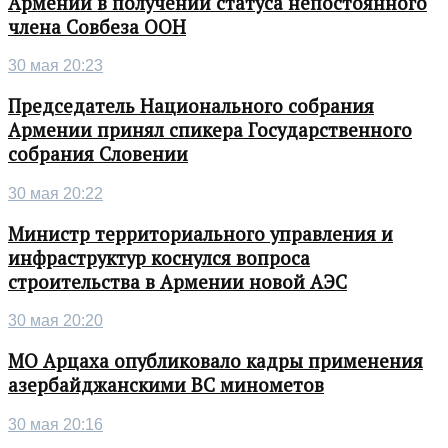
Армении в получении статуса непостоянного
члена Совбеза ООН
30 мая 20:23
Председатель Национального собрания
Армении принял спикера Государственного
собрания Словении
30 мая 20:22
Министр территориального управления и
инфраструктур коснулся вопроса
строительства в Армении новой АЭС
30 мая 20:20
МО Арцаха опубликовало кадры применения
азербайджанскими ВС минометов
30 мая 20:16