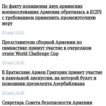
По факту похищения двух армянских
военнослужащих Армения обратилась в ЕСПЧ
с требованием применить промежуточную
меру
29 мая 18:42
Представители сборной Армении по
гимнастике примут участие в очередном
этапе World Challenge Cup
29 мая 18:40
В Братиславе Армен Григорян примет участие
в панельной дискуссии, на которой будет и
помощник президента Азербайджана
29 мая 16:49
Секретарь Совета безопасности Армении