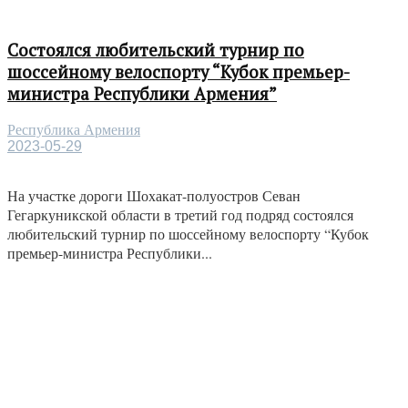
Состоялся любительский турнир по
шоссейному велоспорту “Кубок премьер-
министра Республики Армения”
Республика Армения
2023-05-29
На участке дороги Шохакат-полуостров Севан
Гегаркуникской области в третий год подряд состоялся
любительский турнир по шоссейному велоспорту “Кубок
премьер-министра Республики...