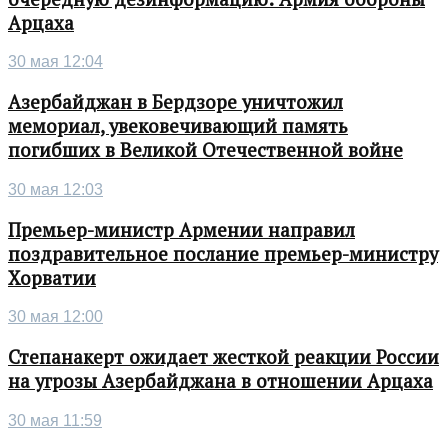
Арцаха
30 мая 12:04
Азербайджан в Бердзоре уничтожил
мемориал, увековечивающий память
погибших в Великой Отечественной войне
30 мая 12:03
Премьер-министр Армении направил
поздравительное послание премьер-министру
Хорватии
30 мая 12:00
Степанакерт ожидает жесткой реакции России
на угрозы Азербайджана в отношении Арцаха
30 мая 11:59