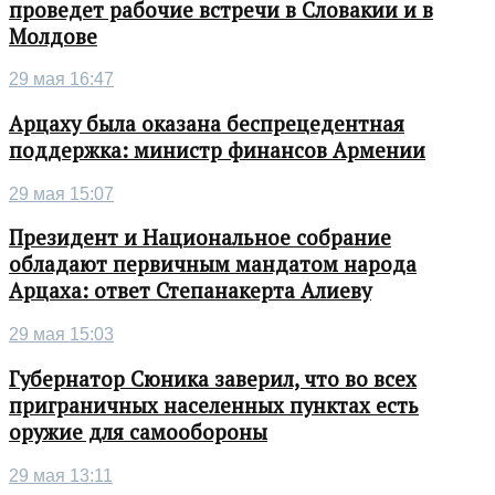
проведет рабочие встречи в Словакии и в
Молдове
29 мая 16:47
Арцаху была оказана беспрецедентная
поддержка: министр финансов Армении
29 мая 15:07
Президент и Национальное собрание
обладают первичным мандатом народа
Арцаха: ответ Степанакерта Алиеву
29 мая 15:03
Губернатор Сюника заверил, что во всех
приграничных населенных пунктах есть
оружие для самообороны
29 мая 13:11