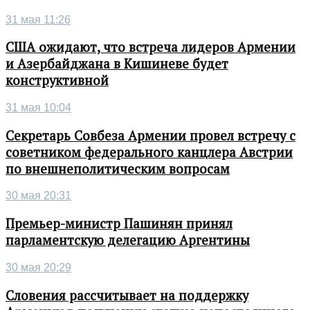
31 мая 11:26
США ожидают, что встреча лидеров Армении
и Азербайджана в Кишиневе будет
конструктивной
31 мая 10:04
Секретарь Совбеза Армении провел встречу с
советником федерального канцлера Австрии
по внешнеполитическим вопросам
30 мая 20:31
Премьер-министр Пашинян принял
парламентскую делегацию Аргентины
30 мая 20:29
Словения рассчитывает на поддержку