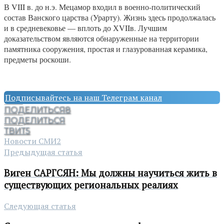
В VIII в. до н.э. Мецамор входил в военно-политический
состав Ванского царства (Урарту). Жизнь здесь продолжалась
и в средневековье — вплоть до ХVIIв. Лучшим
доказательством являются обнаруженные на территории
памятника сооружения, простая и глазурованная керамика,
предметы роскоши.
Подписывайтесь на наш Телеграм канал
ПОДЕЛИТЬСЯ
8
ПОДЕЛИТЬСЯ
ТВИТ
5
Новости СМИ2
Предыдущая статья
Виген САРГСЯН: Мы должны научиться жить в
существующих региональных реалиях
Следующая статья