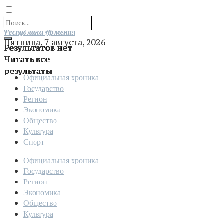
Отправить
Республика Армения
Пятница, 7 августа, 2026
Результатов нет
Читать все
результаты
Официальная хроника
Государство
Регион
Экономика
Общество
Культура
Спорт
Официальная хроника
Государство
Регион
Экономика
Общество
Культура