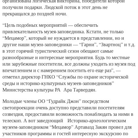
организована логическая викторина, победители которой
получили подарки. Людской поток в этот день не
прекращался до поздней ночи.
“Цель подобных мероприятий — обеспечить
привлекательность музея-заповедника. Кстати, не только
“Мецамор”, который не нуждается в представлении, но и
другие наши музеи-заповедники — “Гарни”, “Звартноц” и т.д.
в этот горячий туристический сезон обещают самые
разнообразные и интересные мероприятия. Будь то местные
или зарубежные посетители, все должны уходить из музея под
впечатлением и с намерением посетить его еще раз”, —
отметил директор ГНКО “Службы по охране исторической
среды и историко-культурных музеев-заповедников”
Министерства культуры РА Ара Тарвердян.
Молодые члены ОО “Гудрайк Джон” посредством
светопроекции очень доступно представили посетителям
созвездия, предоставили возможность понаблюдать за ними в
телескоп. А вот заведующий Историко-археологическим
музеем-заповедником “Мецамор” Артавазд Закян провел для
участников программы и гостей интересную экскурсию по