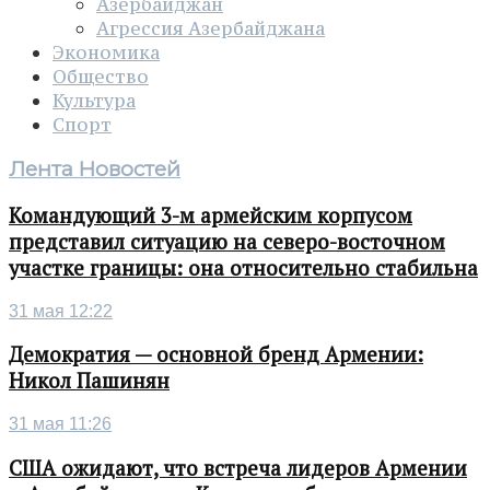
Азербайджан
Агрессия Азербайджана
Экономика
Общество
Культура
Спорт
Лента Новостей
Командующий 3-м армейским корпусом
представил ситуацию на северо-восточном
участке границы: она относительно стабильна
31 мая 12:22
Демократия — основной бренд Армении:
Никол Пашинян
31 мая 11:26
США ожидают, что встреча лидеров Армении