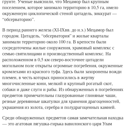
грунте. Ученые выяснили, что Мецамор был крупным
поселением, которое занимало территорию в 10,5 га, имело
окруженную циклопической стеной цитадель, зиккурат —
“обсерваторию”.
В период раннего железа (ХI-IХвв. до н.э.) Мецамор был
городом. Цитадель, “обсерватория” и жилые кварталы
занимали территорию около 100 га. В крепости были
сосредоточены жилые сооружения, храмовый комплекс с
семью святилищами и производственный комплекс. На
расположенном в 0,5 км северо-восточнее цитадели
могильном поле открыты огромные погребения, окруженные
кромлехами из красного туфа. Здесь были захоронены вожди
племен, в честь которых приносились в жертву
многочисленные кони, мелкий и крупный рогатый скот,
собаки и даже слуги и рабы. Из обнаруженных в погребениях
предметов примечательны глазурованные глиняные чаши,
резные деревянные шкатулки для хранения драгоценностей,
украшения из золота, серебра и полудрагоценных камней.
Среди обнаруженных предметов самая замечательная находка
— это агатовая лягушка-гирька вавилонского царя Улам