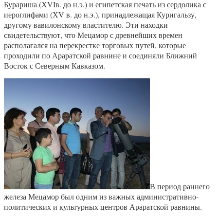
Бурариша (ХVIв. до н.э.) и египетская печать из сердолика с
иероглифами (ХV в. до н.э.), принадлежащая Куригальзу,
другому вавилонскому властителю. Эти находки
свидетельствуют, что Мецамор с древнейших времен
располагался на перекрестке торговых путей, которые
проходили по Араратской равнине и соединяли Ближний
Восток с Северным Кавказом.
В период раннего
железа Мецамор был одним из важных административно-
политических и культурных центров Араратской равнины.