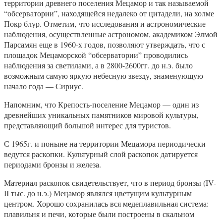
территории древнего поселения Мецамор и так называемой
“обсерватории”, находящейся недалеко от цитадели, на холме
Покр блур. Отметим, что исследования и астрономические
наблюдения, осуществленные астрономом, академиком Элмой
Парсамян еще в 1960-х годов, позволяют утверждать, что с
площадок Мецаморской “обсерватории” проводились
наблюдения за светилами, а в 2800-2600гг. до н.э. было
возможным самую яркую небесную звезду, знаменующую
начало года — Сириус.
Напомним, что Крепость-поселение Мецамор — один из
древнейших уникальных памятников мировой культуры,
представляющий большой интерес для туристов.
С 1965г. и поныне на территории Мецамора периодически
ведутся раскопки. Культурный слой раскопок датируется
периодами бронзы и железа.
Материал раскопок свидетельствует, что в период бронзы (IV-
II тыс. до н.э.) Мецамор являлся цветущим культурным
центром. Хорошо сохранилась вся медеплавильная система:
плавильня и печи, которые были построены в скальном