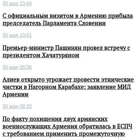
30 мая 10:44
С официальным визитом в Армению прибыла
председатель Парламента Словении
30 мая 10:41
Премьер-министр Пашинян провел встречу с
президентом Хачатуряном
30 мая 08:36
Алиев открыто угрожает провести этнические
чистки в Нагорном Карабахе: заявление МИД
Армении
30 мая 08:33
По факту похищения двух армянских
военнослужащих Армения обратилась в ЕСПЧ
с требованием применить промежуточную