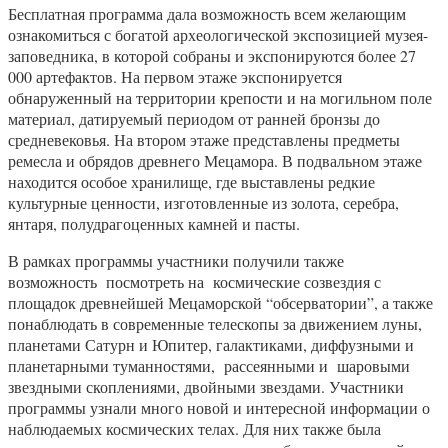
Бесплатная программа дала возможность всем желающим
ознакомиться с богатой археологической экспозицией музея-
заповедника, в которой собраны и экспонируются более 27
000 артефактов. На первом этаже экспонируется
обнаруженный на территории крепости и на могильном поле
материал, датируемый периодом от ранней бронзы до
средневековья. На втором этаже представлены предметы
ремесла и обрядов древнего Мецамора. В подвальном этаже
находится особое хранилище, где выставлены редкие
культурные ценности, изготовленные из золота, серебра,
янтаря, полудрагоценных камней и пасты.
В рамках программы участники получили также
возможность посмотреть на космические созвездия с
площадок древнейшей Мецаморской “обсерватории”, а также
понаблюдать в современные телескопы за движением луны,
планетами Сатурн и Юпитер, галактиками, диффузными и
планетарными туманностями, рассеянными и шаровыми
звездными скоплениями, двойными звездами. Участники
программы узнали много новой и интересной информации о
наблюдаемых космических телах. Для них также была