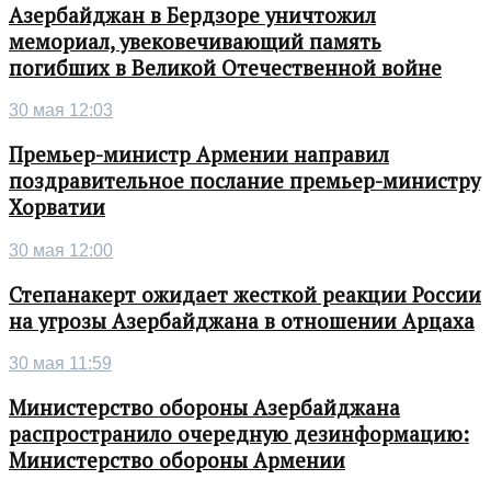
Азербайджан в Бердзоре уничтожил
мемориал, увековечивающий память
погибших в Великой Отечественной войне
30 мая 12:03
Премьер-министр Армении направил
поздравительное послание премьер-министру
Хорватии
30 мая 12:00
Степанакерт ожидает жесткой реакции России
на угрозы Азербайджана в отношении Арцаха
30 мая 11:59
Министерство обороны Азербайджана
распространило очередную дезинформацию:
Министерство обороны Армении