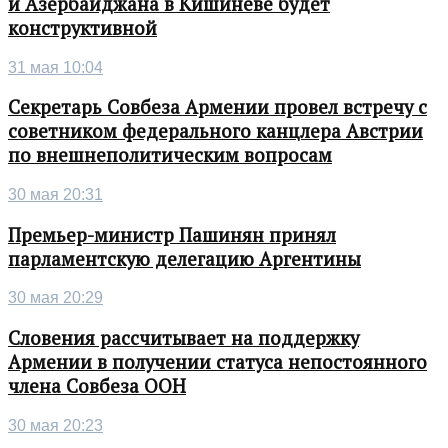
и Азербайджана в Кишиневе будет
конструктивной
31 мая 10:04
Секретарь Совбеза Армении провел встречу с
советником федерального канцлера Австрии
по внешнеполитическим вопросам
30 мая 20:31
Премьер-министр Пашинян принял
парламентскую делегацию Аргентины
30 мая 20:29
Словения рассчитывает на поддержку
Армении в получении статуса непостоянного
члена Совбеза ООН
30 мая 20:23