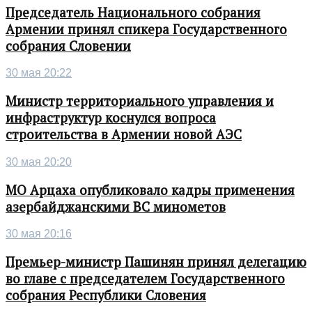
Председатель Национального собрания
Армении принял спикера Государственного
собрания Словении
30 мая 20:22
Министр территориального управления и
инфраструктур коснулся вопроса
строительства в Армении новой АЭС
30 мая 20:20
МО Арцаха опубликовало кадры применения
азербайджанскими ВС минометов
30 мая 20:16
Премьер-министр Пашинян принял делегацию
во главе с председателем Государственного
собрания Республики Словения