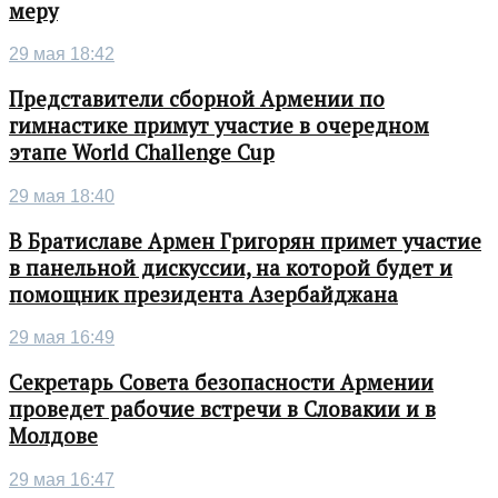
меру
29 мая 18:42
Представители сборной Армении по
гимнастике примут участие в очередном
этапе World Challenge Cup
29 мая 18:40
В Братиславе Армен Григорян примет участие
в панельной дискуссии, на которой будет и
помощник президента Азербайджана
29 мая 16:49
Секретарь Совета безопасности Армении
проведет рабочие встречи в Словакии и в
Молдове
29 мая 16:47