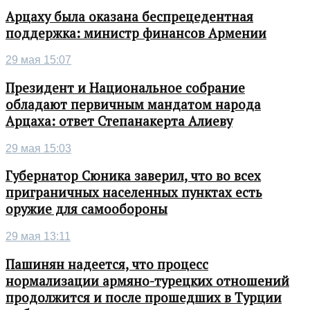
Арцаху была оказана беспрецедентная
поддержка: министр финансов Армении
29 мая 15:07
Президент и Национальное собрание
обладают первичным мандатом народа
Арцаха: ответ Степанакерта Алиеву
29 мая 15:03
Губернатор Сюника заверил, что во всех
приграничных населенных пунктах есть
оружие для самообороны
29 мая 13:11
Пашинян надеется, что процесс
нормализации армяно-турецких отношений
продолжится и после прошедших в Турции