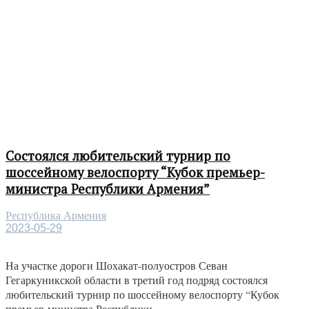
Состоялся любительский турнир по
шоссейному велоспорту “Кубок премьер-
министра Республики Армения”
Республика Армения
2023-05-29
На участке дороги Шохакат-полуостров Севан
Гегаркуникской области в третий год подряд состоялся
любительский турнир по шоссейному велоспорту “Кубок
премьер-министра Республики...