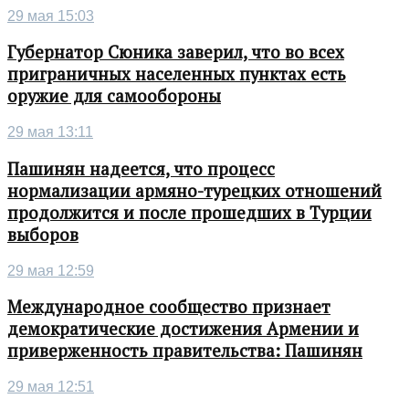
29 мая 15:03
Губернатор Сюника заверил, что во всех
приграничных населенных пунктах есть
оружие для самообороны
29 мая 13:11
Пашинян надеется, что процесс
нормализации армяно-турецких отношений
продолжится и после прошедших в Турции
выборов
29 мая 12:59
Международное сообщество признает
демократические достижения Армении и
приверженность правительства: Пашинян
29 мая 12:51