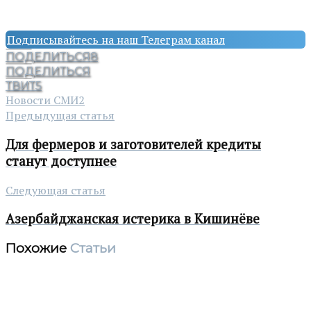
Подписывайтесь на наш Телеграм канал
ПОДЕЛИТЬСЯ
8
ПОДЕЛИТЬСЯ
ТВИТ
5
Новости СМИ2
Предыдущая статья
Для фермеров и заготовителей кредиты
станут доступнее
Следующая статья
Азербайджанская истерика в Кишинёве
Похожие
Статьи