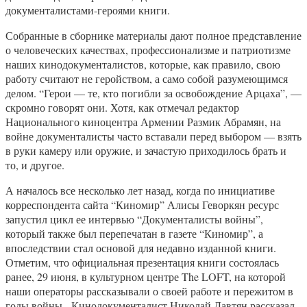
документалистами-героями книги.
Собранные в сборнике материалы дают полное представление
о человеческих качествах, профессионализме и патриотизме
наших кинодокументалистов, которые, как правило, свою
работу считают не геройством, а само собой разумеющимся
делом. “Герои — те, кто погибли за освобождение Арцаха”, —
скромно говорят они. Хотя, как отмечал редактор
Национального киноцентра Армении Размик Абрамян, на
войне документалисты часто вставали перед выбором — взять
в руки камеру или оружие, и зачастую приходилось брать и
то, и другое.
А началось все несколько лет назад, когда по инициативе
корреспондента сайта “Киномир” Алисы Геворкян ресурс
запустил цикл ее интервью “Документалисты войны”,
который также был перепечатан в газете “Киномир”, а
впоследствии стал основой для недавно изданной книги.
Отметим, что официальная презентация книги состоялась
ранее, 29 июня, в культурном центре The LOFT, на которой
наши операторы рассказывали о своей работе и пережитом в
годы войны. Кинодокументалист Николай Давтян рассказал