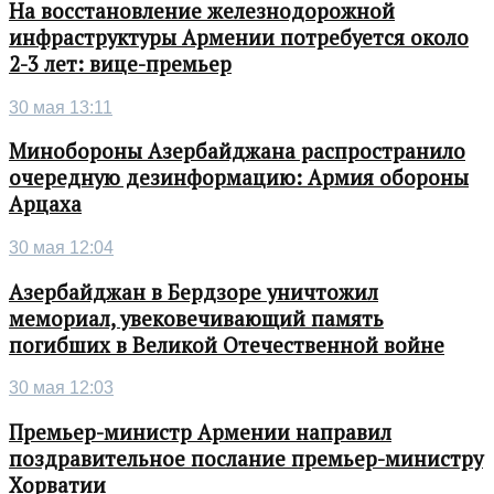
На восстановление железнодорожной
инфраструктуры Армении потребуется около
2-3 лет: вице-премьер
30 мая 13:11
Минобороны Азербайджана распространило
очередную дезинформацию: Армия обороны
Арцаха
30 мая 12:04
Азербайджан в Бердзоре уничтожил
мемориал, увековечивающий память
погибших в Великой Отечественной войне
30 мая 12:03
Премьер-министр Армении направил
поздравительное послание премьер-министру
Хорватии