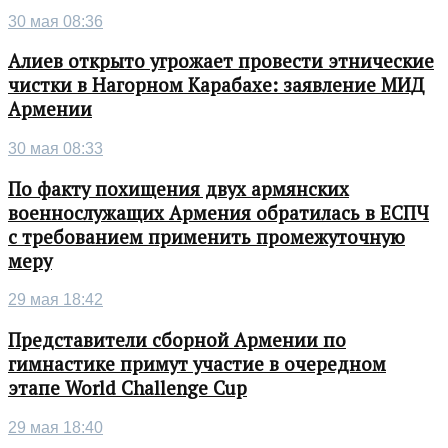
30 мая 08:36
Алиев открыто угрожает провести этнические
чистки в Нагорном Карабахе: заявление МИД
Армении
30 мая 08:33
По факту похищения двух армянских
военнослужащих Армения обратилась в ЕСПЧ
с требованием применить промежуточную
меру
29 мая 18:42
Представители сборной Армении по
гимнастике примут участие в очередном
этапе World Challenge Cup
29 мая 18:40