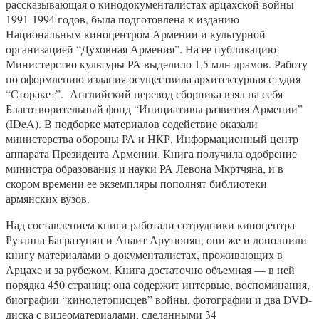
рассказывающая о кинодокументалистах арцахской войны
1991-1994 годов, была подготовлена к изданию
Национальным киноцентром Армении и культурной
организацией “Духовная Армения”. На ее публикацию
Министерство культуры РА выделило 1,5 млн драмов. Работу
по оформлению издания осуществила архитектурная студия
“Сторакет”. Английский перевод сборника взял на себя
Благотворительный фонд “Инициативы развития Армении”
(IDeA). В подборке материалов содействие оказали
министерства обороны РА и НКР, Информационный центр
аппарата Президента Армении. Книга получила одобрение
министра образования и науки РА Левона Мкртчяна, и в
скором времени ее экземпляры пополнят библиотеки
армянских вузов.
Над составлением книги работали сотрудники киноцентра
Рузанна Багратунян и Анаит Арутюнян, они же и дополнили
книгу материалами о документалистах, проживающих в
Арцахе и за рубежом. Книга достаточно объемная — в ней
порядка 450 страниц: она содержит интервью, воспоминания,
биографии “кинолетописцев” войны, фотографии и два DVD-
диска с видеоматериалами, сделанными 34