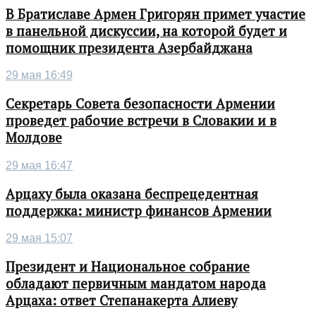
В Братиславе Армен Григорян примет участие
в панельной дискуссии, на которой будет и
помощник президента Азербайджана
29 мая 16:49
Секретарь Совета безопасности Армении
проведет рабочие встречи в Словакии и в
Молдове
29 мая 16:47
Арцаху была оказана беспрецедентная
поддержка: министр финансов Армении
29 мая 15:07
Президент и Национальное собрание
обладают первичным мандатом народа
Арцаха: ответ Степанакерта Алиеву