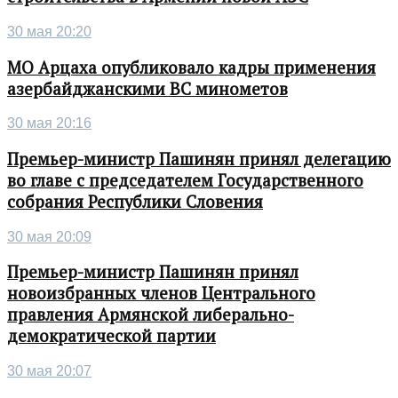
30 мая 20:20
МО Арцаха опубликовало кадры применения
азербайджанскими ВС минометов
30 мая 20:16
Премьер-министр Пашинян принял делегацию
во главе с председателем Государственного
собрания Республики Словения
30 мая 20:09
Премьер-министр Пашинян принял
новоизбранных членов Центрального
правления Армянской либерально-
демократической партии
30 мая 20:07