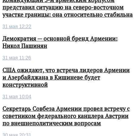
Командующий 3-м армейским корпусом
представил ситуацию на северо-восточном
участке границы: она относительно стабильна
31 мая 12:22
Демократия — основной бренд Армении:
Никол Пашинян
31 мая 11:26
США ожидают, что встреча лидеров Армении
и Азербайджана в Кишиневе будет
конструктивной
31 мая 10:04
Секретарь Совбеза Армении провел встречу с
советником федерального канцлера Австрии
по внешнеполитическим вопросам
30 мая 20:31