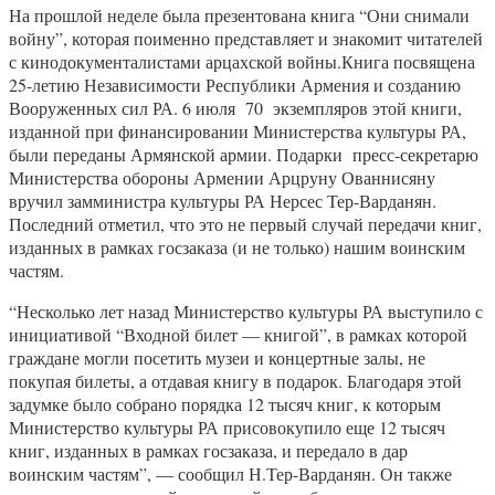
На прошлой неделе была презентована книга “Они снимали
войну”, которая поименно представляет и знакомит читателей
с кинодокументалистами арцахской войны.Книга посвящена
25-летию Независимости Республики Армения и созданию
Вооруженных сил РА. 6 июля 70 экземпляров этой книги,
изданной при финансировании Министерства культуры РА,
были переданы Армянской армии. Подарки пресс-секретарю
Министерства обороны Армении Арцруну Ованнисяну
вручил замминистра культуры РА Нерсес Тер-Варданян.
Последний отметил, что это не первый случай передачи книг,
изданных в рамках госзаказа (и не только) нашим воинским
частям.
“Несколько лет назад Министерство культуры РА выступило с
инициативой “Входной билет — книгой”, в рамках которой
граждане могли посетить музеи и концертные залы, не
покупая билеты, а отдавая книгу в подарок. Благодаря этой
задумке было собрано порядка 12 тысяч книг, к которым
Министерство культуры РА присовокупило еще 12 тысяч
книг, изданных в рамках госзаказа, и передало в дар
воинским частям”, — сообщил Н.Тер-Варданян. Он также