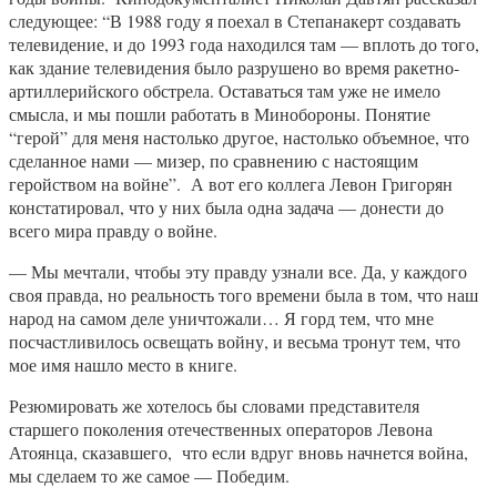
следующее: “В 1988 году я поехал в Степанакерт создавать
телевидение, и до 1993 года находился там — вплоть до того,
как здание телевидения было разрушено во время ракетно-
артиллерийского обстрела. Оставаться там уже не имело
смысла, и мы пошли работать в Минобороны. Понятие
“герой” для меня настолько другое, настолько объемное, что
сделанное нами — мизер, по сравнению с настоящим
геройством на войне”. А вот его коллега Левон Григорян
констатировал, что у них была одна задача — донести до
всего мира правду о войне.
— Мы мечтали, чтобы эту правду узнали все. Да, у каждого
своя правда, но реальность того времени была в том, что наш
народ на самом деле уничтожали… Я горд тем, что мне
посчастливилось освещать войну, и весьма тронут тем, что
мое имя нашло место в книге.
Резюмировать же хотелось бы словами представителя
старшего поколения отечественных операторов Левона
Атоянца, сказавшего, что если вдруг вновь начнется война,
мы сделаем то же самое — Победим.