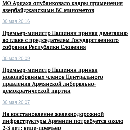
МО Арцаха опубликовало кадры применения
азербайджанскими ВС минометов
30 мая 20:16
Премьер-министр Пашинян принял делегацию
во главе с председателем Государственного
собрания Республики Словения
30 мая 20:09
Премьер-министр Пашинян принял
новоизбранных членов Центрального
правления Армянской либерально-
демократической партии
30 мая 20:07
На восстановление железнодорожной
инфраструктуры Армении потребуется около
2-3 лет: вице-премьер