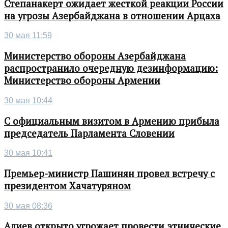
Степанакерт ожидает жесткой реакции России
на угрозы Азербайджана в отношении Арцаха
30 мая 11:59
Министерство обороны Азербайджана
распространило очередную дезинформацию:
Министерство обороны Армении
30 мая 10:44
С официальным визитом в Армению прибыла
председатель Парламента Словении
30 мая 10:41
Премьер-министр Пашинян провел встречу с
президентом Хачатуряном
30 мая 08:36
Алиев открыто угрожает провести этнические