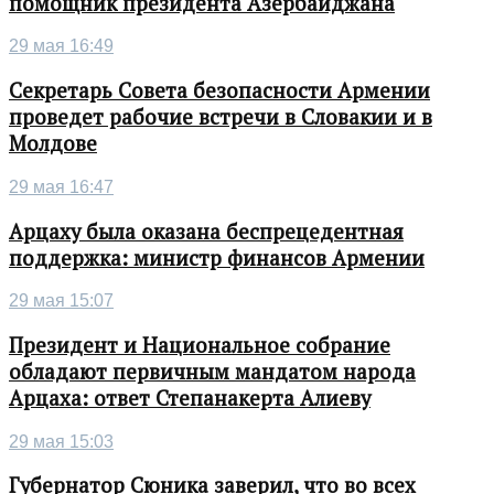
помощник президента Азербайджана
29 мая 16:49
Секретарь Совета безопасности Армении
проведет рабочие встречи в Словакии и в
Молдове
29 мая 16:47
Арцаху была оказана беспрецедентная
поддержка: министр финансов Армении
29 мая 15:07
Президент и Национальное собрание
обладают первичным мандатом народа
Арцаха: ответ Степанакерта Алиеву
29 мая 15:03
Губернатор Сюника заверил, что во всех