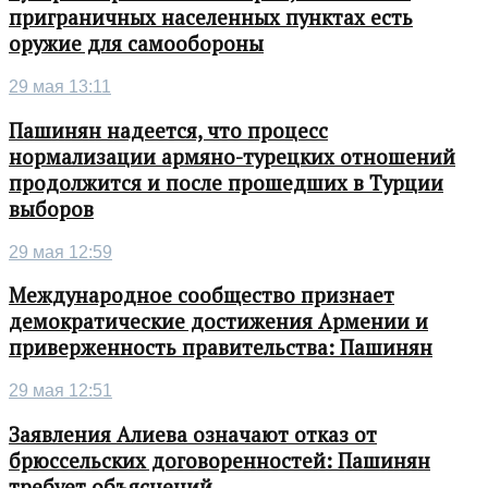
приграничных населенных пунктах есть
оружие для самообороны
29 мая 13:11
Пашинян надеется, что процесс
нормализации армяно-турецких отношений
продолжится и после прошедших в Турции
выборов
29 мая 12:59
Международное сообщество признает
демократические достижения Армении и
приверженность правительства: Пашинян
29 мая 12:51
Заявления Алиева означают отказ от
брюссельских договоренностей: Пашинян
требует объяснений