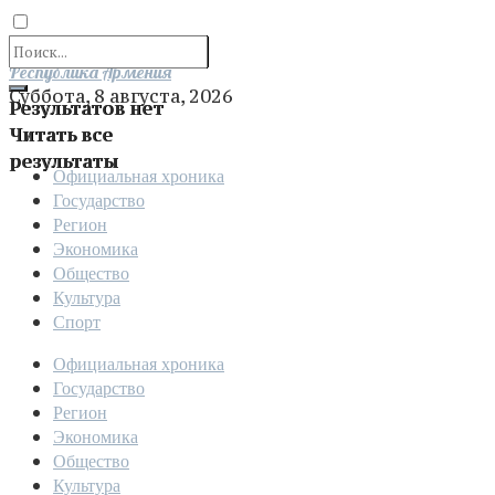
Отправить
Республика Армения
Суббота, 8 августа, 2026
Результатов нет
Читать все
результаты
Официальная хроника
Государство
Регион
Экономика
Общество
Культура
Спорт
Официальная хроника
Государство
Регион
Экономика
Общество
Культура