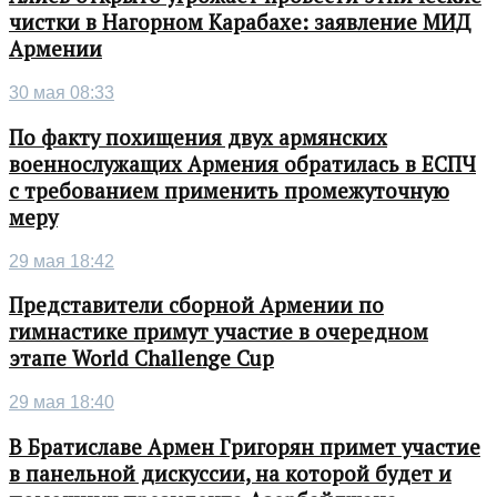
чистки в Нагорном Карабахе: заявление МИД
Армении
30 мая 08:33
По факту похищения двух армянских
военнослужащих Армения обратилась в ЕСПЧ
с требованием применить промежуточную
меру
29 мая 18:42
Представители сборной Армении по
гимнастике примут участие в очередном
этапе World Challenge Cup
29 мая 18:40
В Братиславе Армен Григорян примет участие
в панельной дискуссии, на которой будет и