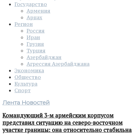
Государство
Армения
Арцах
Регион
Россия
Иран
Грузия
Турция
Азербайджан
Агрессия Азербайджана
Экономика
Общество
Культура
Спорт
Лента Новостей
Командующий 3-м армейским корпусом
представил ситуацию на северо-восточном
участке границы: она относительно стабильна