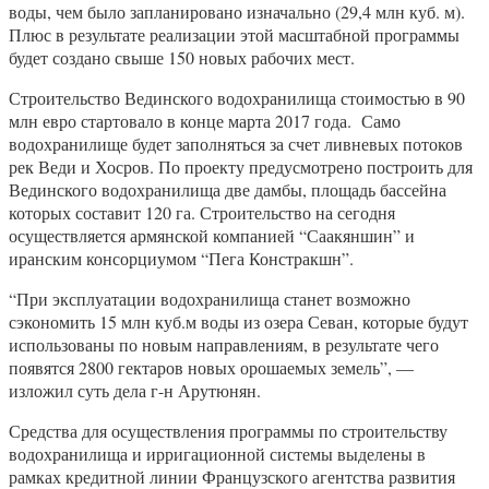
воды, чем было запланировано изначально (29,4 млн куб. м).
Плюс в результате реализации этой масштабной программы
будет создано свыше 150 новых рабочих мест.
Строительство Вединского водохранилища стоимостью в 90
млн евро стартовало в конце марта 2017 года. Само
водохранилище будет заполняться за счет ливневых потоков
рек Веди и Хосров. По проекту предусмотрено построить для
Вединского водохранилища две дамбы, площадь бассейна
которых составит 120 га. Строительство на сегодня
осуществляется армянской компанией “Саакяншин” и
иранским консорциумом “Пега Констракшн”.
“При эксплуатации водохранилища станет возможно
сэкономить 15 млн куб.м воды из озера Севан, которые будут
использованы по новым направлениям, в результате чего
появятся 2800 гектаров новых орошаемых земель”, —
изложил суть дела г-н Арутюнян.
Средства для осуществления программы по строительству
водохранилища и ирригационной системы выделены в
рамках кредитной линии Французского агентства развития