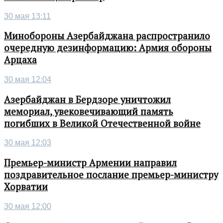
30 мая 13:11
Минобороны Азербайджана распространило
очередную дезинформацию: Армия обороны
Арцаха
30 мая 12:04
Азербайджан в Бердзоре уничтожил
мемориал, увековечивающий память
погибших в Великой Отечественной войне
30 мая 12:03
Премьер-министр Армении направил
поздравительное послание премьер-министру
Хорватии
30 мая 12:00