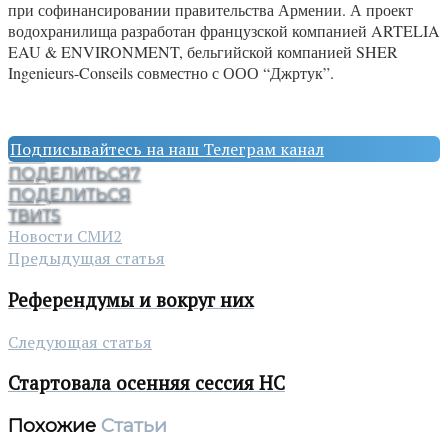
при софинансировании правительства Армении. А проект
водохранилища разработан французской компанией ARTELIA
EAU & ENVIRONMENT, бельгийской компанией SHER
Ingenieurs-Conseils совместно с ООО “Джртук”.
Подписывайтесь на наш Телеграм канал
ПОДЕЛИТЬСЯ
7
ПОДЕЛИТЬСЯ
ТВИТ
5
Новости СМИ2
Предыдущая статья
Референдумы и вокруг них
Следующая статья
Стартовала осенняя сессия НС
Похожие
Статьи