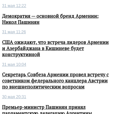
31 мая 12:22
Демократия — основной бренд Армении:
Никол Пашинян
31 мая 11:26
США ожидают, что встреча лидеров Армении
и Азербайджана в Кишиневе будет
конструктивной
31 мая 10:04
Секретарь Совбеза Армении провел встречу с
советником федерального канцлера Австрии
по внешнеполитическим вопросам
30 мая 20:31
Премьер-министр Пашинян принял
парламентскую делегацию Аргентины