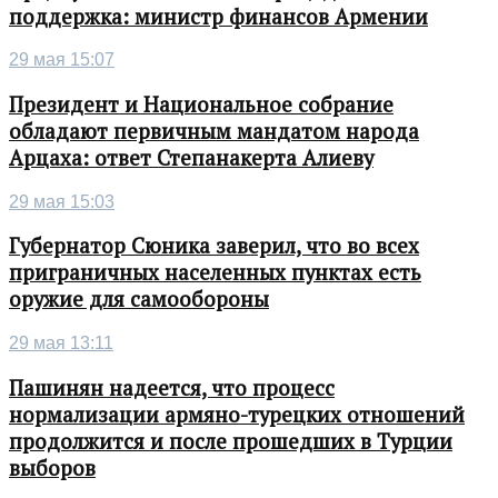
поддержка: министр финансов Армении
29 мая 15:07
Президент и Национальное собрание
обладают первичным мандатом народа
Арцаха: ответ Степанакерта Алиеву
29 мая 15:03
Губернатор Сюника заверил, что во всех
приграничных населенных пунктах есть
оружие для самообороны
29 мая 13:11
Пашинян надеется, что процесс
нормализации армяно-турецких отношений
продолжится и после прошедших в Турции
выборов