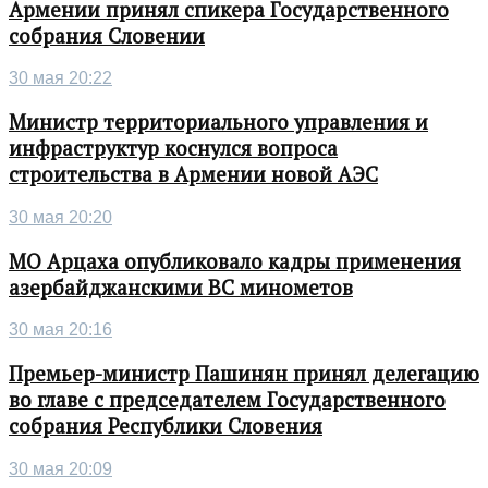
Армении принял спикера Государственного
собрания Словении
30 мая 20:22
Министр территориального управления и
инфраструктур коснулся вопроса
строительства в Армении новой АЭС
30 мая 20:20
МО Арцаха опубликовало кадры применения
азербайджанскими ВС минометов
30 мая 20:16
Премьер-министр Пашинян принял делегацию
во главе с председателем Государственного
собрания Республики Словения
30 мая 20:09