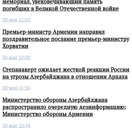
мемориал, увековечивающий память
погибших в Великой Отечественной войне
30 мая 12:03
Премьер-министр Армении направил
поздравительное послание премьер-министру
Хорватии
30 мая 12:00
Степанакерт ожидает жесткой реакции России
на угрозы Азербайджана в отношении Арцаха
30 мая 11:59
Министерство обороны Азербайджана
распространило очередную дезинформацию:
Министерство обороны Армении
30 мая 10:44