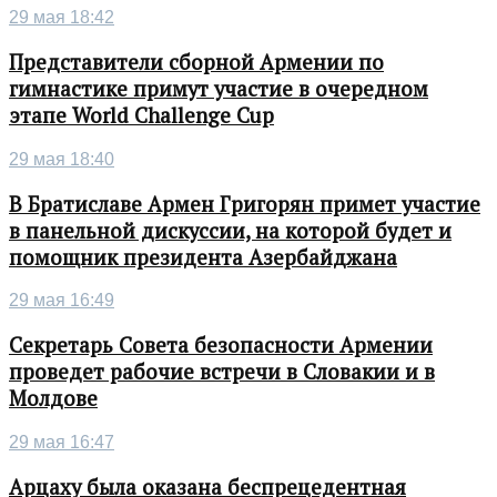
29 мая 18:42
Представители сборной Армении по
гимнастике примут участие в очередном
этапе World Challenge Cup
29 мая 18:40
В Братиславе Армен Григорян примет участие
в панельной дискуссии, на которой будет и
помощник президента Азербайджана
29 мая 16:49
Секретарь Совета безопасности Армении
проведет рабочие встречи в Словакии и в
Молдове
29 мая 16:47
Арцаху была оказана беспрецедентная