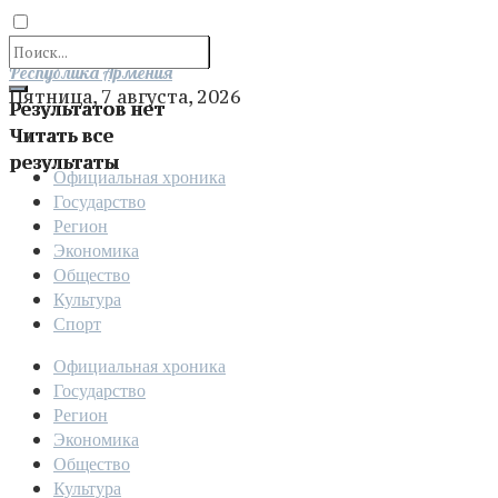
Отправить
Республика Армения
Пятница, 7 августа, 2026
Результатов нет
Читать все
результаты
Официальная хроника
Государство
Регион
Экономика
Общество
Культура
Спорт
Официальная хроника
Государство
Регион
Экономика
Общество
Культура