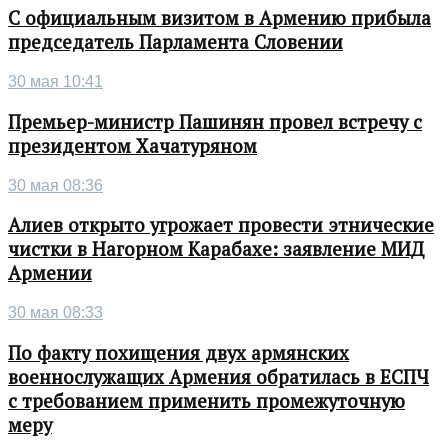
С официальным визитом в Армению прибыла
председатель Парламента Словении
30 мая 10:41
Премьер-министр Пашинян провел встречу с
президентом Хачатуряном
30 мая 08:36
Алиев открыто угрожает провести этнические
чистки в Нагорном Карабахе: заявление МИД
Армении
30 мая 08:33
По факту похищения двух армянских
военнослужащих Армения обратилась в ЕСПЧ
с требованием применить промежуточную
меру