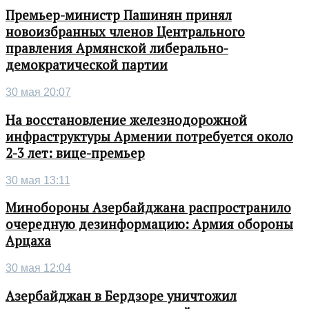
Премьер-министр Пашинян принял
новоизбранных членов Центрального
правления Армянской либерально-
демократической партии
30 мая 20:07
На восстановление железнодорожной
инфраструктуры Армении потребуется около
2-3 лет: вице-премьер
30 мая 13:11
Минобороны Азербайджана распространило
очередную дезинформацию: Армия обороны
Арцаха
30 мая 12:04
Азербайджан в Бердзоре уничтожил