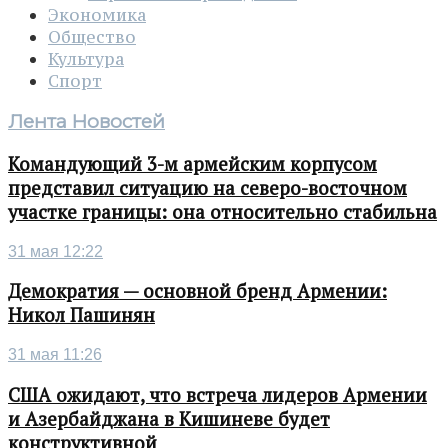
Экономика
Общество
Культура
Спорт
Лента Новостей
Командующий 3-м армейским корпусом
представил ситуацию на северо-восточном
участке границы: она относительно стабильна
31 мая 12:22
Демократия — основной бренд Армении:
Никол Пашинян
31 мая 11:26
США ожидают, что встреча лидеров Армении
и Азербайджана в Кишиневе будет
конструктивной