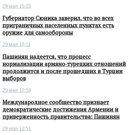
29 мая 15:03
Губернатор Сюника заверил, что во всех
приграничных населенных пунктах есть
оружие для самообороны
29 мая 13:11
Пашинян надеется, что процесс
нормализации армяно-турецких отношений
продолжится и после прошедших в Турции
выборов
29 мая 12:59
Международное сообщество признает
демократические достижения Армении и
приверженность правительства: Пашинян
29 мая 12:51