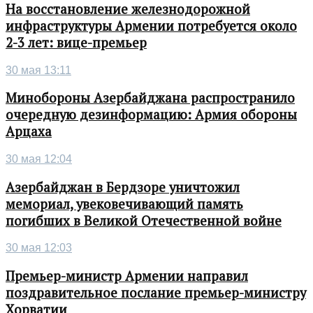
На восстановление железнодорожной
инфраструктуры Армении потребуется около
2-3 лет: вице-премьер
30 мая 13:11
Минобороны Азербайджана распространило
очередную дезинформацию: Армия обороны
Арцаха
30 мая 12:04
Азербайджан в Бердзоре уничтожил
мемориал, увековечивающий память
погибших в Великой Отечественной войне
30 мая 12:03
Премьер-министр Армении направил
поздравительное послание премьер-министру
Хорватии