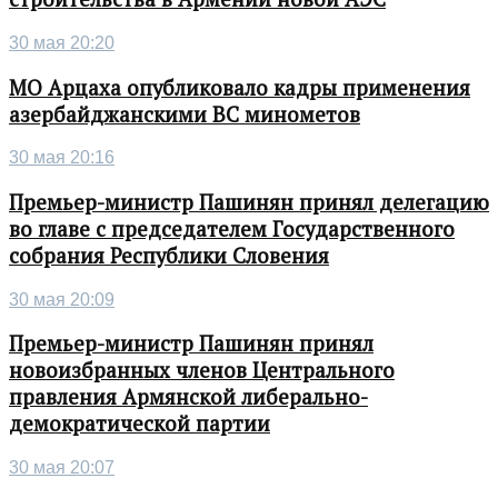
30 мая 20:20
МО Арцаха опубликовало кадры применения
азербайджанскими ВС минометов
30 мая 20:16
Премьер-министр Пашинян принял делегацию
во главе с председателем Государственного
собрания Республики Словения
30 мая 20:09
Премьер-министр Пашинян принял
новоизбранных членов Центрального
правления Армянской либерально-
демократической партии
30 мая 20:07