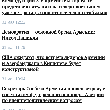
Командующий 3-м армейским корпусом
представил ситуацию на северо-восточном
участке границы: она относительно стабильна
31 мая 12:22
Демократия — основной бренд Армении:
Никол Пашинян
31 мая 11:26
США ожидают, что встреча лидеров Армении
и Азербайджана в Кишиневе будет
конструктивной
31 мая 10:04
Секретарь Совбеза Армении провел встречу с
советником федерального канцлера Австрии
по внешнеполитическим вопросам