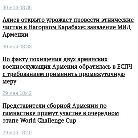
30 мая 08:36
Алиев открыто угрожает провести этнические
чистки в Нагорном Карабахе: заявление МИД
Армении
30 мая 08:33
По факту похищения двух армянских
военнослужащих Армения обратилась в ЕСПЧ
с требованием применить промежуточную
меру
29 мая 18:42
Представители сборной Армении по
гимнастике примут участие в очередном
этапе World Challenge Cup
29 мая 18:40