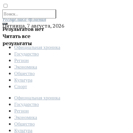
Отправить
Республика Армения
Пятница, 7 августа, 2026
Результатов нет
Читать все
результаты
Официальная хроника
Государство
Регион
Экономика
Общество
Культура
Спорт
Официальная хроника
Государство
Регион
Экономика
Общество
Культура