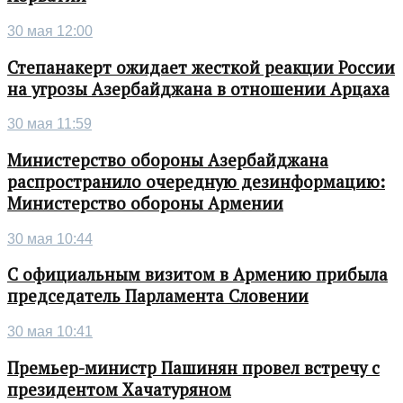
30 мая 12:00
Степанакерт ожидает жесткой реакции России
на угрозы Азербайджана в отношении Арцаха
30 мая 11:59
Министерство обороны Азербайджана
распространило очередную дезинформацию:
Министерство обороны Армении
30 мая 10:44
С официальным визитом в Армению прибыла
председатель Парламента Словении
30 мая 10:41
Премьер-министр Пашинян провел встречу с
президентом Хачатуряном