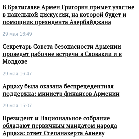
В Братиславе Армен Григорян примет участие
в панельной дискуссии, на которой будет и
помощник президента Азербайджана
29 мая 16:49
Секретарь Совета безопасности Армении
проведет рабочие встречи в Словакии и в
Молдове
29 мая 16:47
Арцаху была оказана беспрецедентная
поддержка: министр финансов Армении
29 мая 15:07
Президент и Национальное собрание
обладают первичным мандатом народа
Арцаха: ответ Степанакерта Алиеву