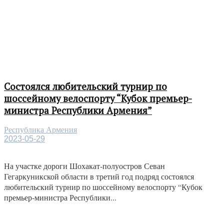
Состоялся любительский турнир по
шоссейному велоспорту “Кубок премьер-
министра Республики Армения”
Республика Армения
2023-05-29
На участке дороги Шохакат-полуостров Севан
Гегаркуникской области в третий год подряд состоялся
любительский турнир по шоссейному велоспорту “Кубок
премьер-министра Республики...