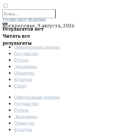
Отправить
Республика Армения
Воскресенье, 9 августа, 2026
Результатов нет
Читать все
результаты
Официальная хроника
Государство
Регион
Экономика
Общество
Культура
Спорт
Официальная хроника
Государство
Регион
Экономика
Общество
Культура