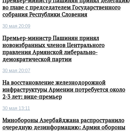
Премьер-министр Пашинян принял делегацию
во главе с председателем Государственного
собрания Республики Словения
30 мая 20:09
Премьер-министр Пашинян принял
новоизбранных членов Центрального
правления Армянской либерально-
демократической партии
30 мая 20:07
На восстановление железнодорожной
инфраструктуры Армении потребуется около
2-3 лет: вице-премьер
30 мая 13:11
Минобороны Азербайджана распространило
очередную дезинформацию: Армия обороны