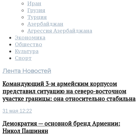
Иран
Грузия
Турция
Азербайджан
Агрессия Азербайджана
Экономика
Общество
Культура
Спорт
Лента Новостей
Командующий 3-м армейским корпусом
представил ситуацию на северо-восточном
участке границы: она относительно стабильна
31 мая 12:22
Демократия — основной бренд Армении:
Никол Пашинян