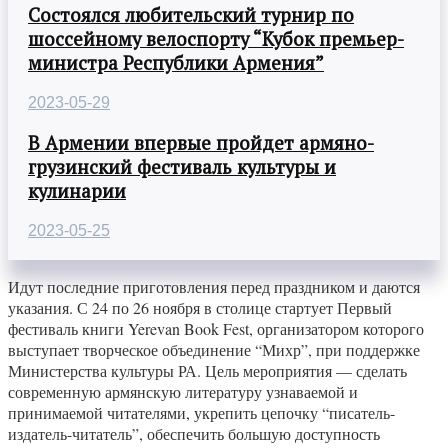
Состоялся любительский турнир по
шоссейному велоспорту “Кубок премьер-
министра Республики Армения”
2023-05-29
В Армении впервые пройдет армяно-
грузинский фестиваль культуры и
кулинарии
2023-05-25
Идут последние приготовления перед праздником и даются
указания. С 24 по 26 ноября в столице стартует Первый
фестиваль книги Yerevan Book Fest, организатором которого
выступает творческое объединение “Михр”, при поддержке
Министерства культуры РА. Цель мероприятия — сделать
современную армянскую литературу узнаваемой и
принимаемой читателями, укрепить цепочку “писатель-
издатель-читатель”, обеспечить большую доступность