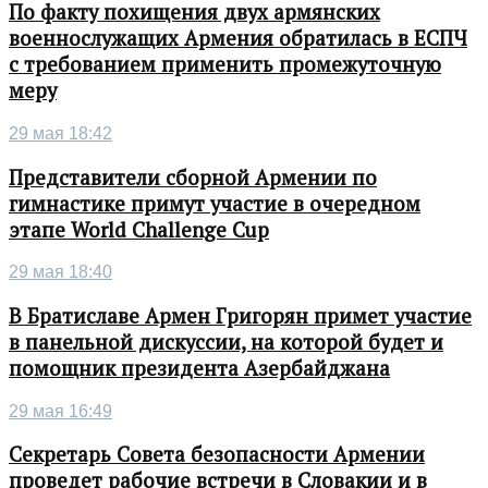
По факту похищения двух армянских
военнослужащих Армения обратилась в ЕСПЧ
с требованием применить промежуточную
меру
29 мая 18:42
Представители сборной Армении по
гимнастике примут участие в очередном
этапе World Challenge Cup
29 мая 18:40
В Братиславе Армен Григорян примет участие
в панельной дискуссии, на которой будет и
помощник президента Азербайджана
29 мая 16:49
Секретарь Совета безопасности Армении
проведет рабочие встречи в Словакии и в