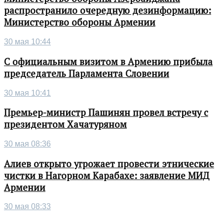
распространило очередную дезинформацию:
Министерство обороны Армении
30 мая 10:44
С официальным визитом в Армению прибыла
председатель Парламента Словении
30 мая 10:41
Премьер-министр Пашинян провел встречу с
президентом Хачатуряном
30 мая 08:36
Алиев открыто угрожает провести этнические
чистки в Нагорном Карабахе: заявление МИД
Армении
30 мая 08:33