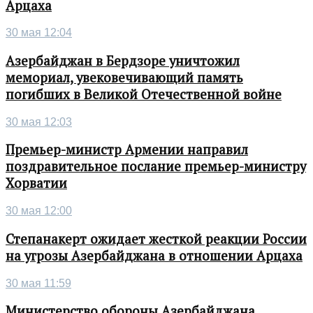
Арцаха
30 мая 12:04
Азербайджан в Бердзоре уничтожил
мемориал, увековечивающий память
погибших в Великой Отечественной войне
30 мая 12:03
Премьер-министр Армении направил
поздравительное послание премьер-министру
Хорватии
30 мая 12:00
Степанакерт ожидает жесткой реакции России
на угрозы Азербайджана в отношении Арцаха
30 мая 11:59
Министерство обороны Азербайджана