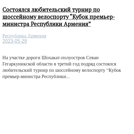
Состоялся любительский турнир по
шоссейному велоспорту “Кубок премьер-
министра Республики Армения”
Республика Армения
2023-05-29
На участке дороги Шохакат-полуостров Севан
Гегаркуникской области в третий год подряд состоялся
любительский турнир по шоссейному велоспорту “Кубок
премьер-министра Республики...