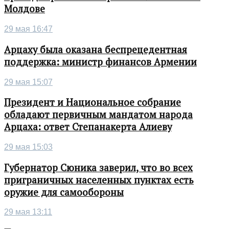
Молдове
29 мая 16:47
Арцаху была оказана беспрецедентная
поддержка: министр финансов Армении
29 мая 15:07
Президент и Национальное собрание
обладают первичным мандатом народа
Арцаха: ответ Степанакерта Алиеву
29 мая 15:03
Губернатор Сюника заверил, что во всех
приграничных населенных пунктах есть
оружие для самообороны
29 мая 13:11