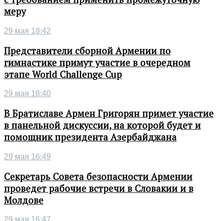
меру
29 мая 18:42
Представители сборной Армении по
гимнастике примут участие в очередном
этапе World Challenge Cup
29 мая 18:40
В Братиславе Армен Григорян примет участие
в панельной дискуссии, на которой будет и
помощник президента Азербайджана
29 мая 16:49
Секретарь Совета безопасности Армении
проведет рабочие встречи в Словакии и в
Молдове
29 мая 16:47