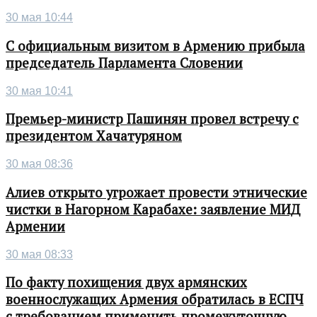
30 мая 10:44
С официальным визитом в Армению прибыла
председатель Парламента Словении
30 мая 10:41
Премьер-министр Пашинян провел встречу с
президентом Хачатуряном
30 мая 08:36
Алиев открыто угрожает провести этнические
чистки в Нагорном Карабахе: заявление МИД
Армении
30 мая 08:33
По факту похищения двух армянских
военнослужащих Армения обратилась в ЕСПЧ
с требованием применить промежуточную