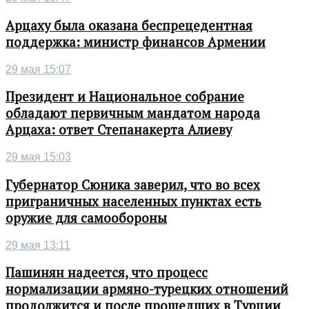
Арцаху была оказана беспрецедентная
поддержка: министр финансов Армении
29 мая 15:07
Президент и Национальное собрание
обладают первичным мандатом народа
Арцаха: ответ Степанакерта Алиеву
29 мая 15:03
Губернатор Сюника заверил, что во всех
приграничных населенных пунктах есть
оружие для самообороны
29 мая 13:11
Пашинян надеется, что процесс
нормализации армяно-турецких отношений
продолжится и после прошедших в Турции