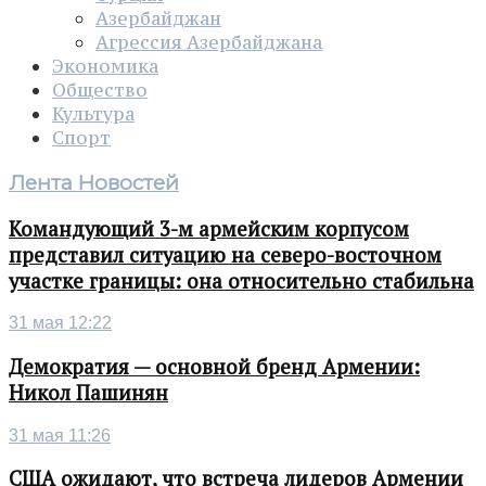
Азербайджан
Агрессия Азербайджана
Экономика
Общество
Культура
Спорт
Лента Новостей
Командующий 3-м армейским корпусом
представил ситуацию на северо-восточном
участке границы: она относительно стабильна
31 мая 12:22
Демократия — основной бренд Армении:
Никол Пашинян
31 мая 11:26
США ожидают, что встреча лидеров Армении