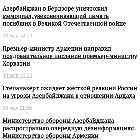
Азербайджан в Бердзоре уничтожил
мемориал, увековечивающий память
погибших в Великой Отечественной войне
30 мая 12:03
Премьер-министр Армении направил
поздравительное послание премьер-министру
Хорватии
30 мая 12:00
Степанакерт ожидает жесткой реакции России
на угрозы Азербайджана в отношении Арцаха
30 мая 11:59
Министерство обороны Азербайджана
распространило очередную дезинформацию:
Министерство обороны Армении