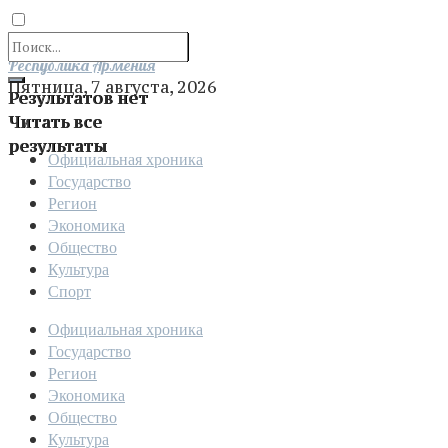
Отправить
Республика Армения
Пятница, 7 августа, 2026
Результатов нет
Читать все
результаты
Официальная хроника
Государство
Регион
Экономика
Общество
Культура
Спорт
Официальная хроника
Государство
Регион
Экономика
Общество
Культура