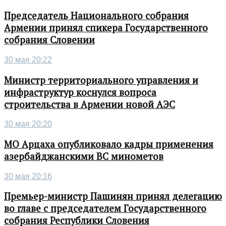
Председатель Национального собрания
Армении принял спикера Государственного
собрания Словении
30 мая 20:22
Министр территориального управления и
инфраструктур коснулся вопроса
строительства в Армении новой АЭС
30 мая 20:20
МО Арцаха опубликовало кадры применения
азербайджанскими ВС минометов
30 мая 20:16
Премьер-министр Пашинян принял делегацию
во главе с председателем Государственного
собрания Республики Словения