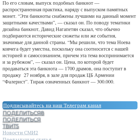
По его словам, выпуск подобных банкнот —
распространенная практика, наряду с выпуском памятных
монет. “Эти банкноты снабжены лучшими на данный момент
защитными качествами”, — сказал он. По поводу тематики
дизайна банкнот, Давид Нагапетян сказал, что обычно
подбираются исторические сюжеты или же события,
значимые для данной страны. “Мы решили, что тема Ноева
ковчега будет уместна, поскольку она соотносится с нашей
историей и самосознанием, причем эта тема воспринимается
и за рубежом”, — сказал он. Цена, по которой будет
продаваться эта банкнота — 1700 драмов, она поступит в
продажу 27 ноября, в зале для продаж ЦБ Армении
“Фалерист”. Тираж означенных банкнот — 300.000.
Подписывайтесь на наш Телеграм канал
ПОДЕЛИТЬСЯ
8
ПОДЕЛИТЬСЯ
ТВИТ
5
Новости СМИ2
Предыдущая статья