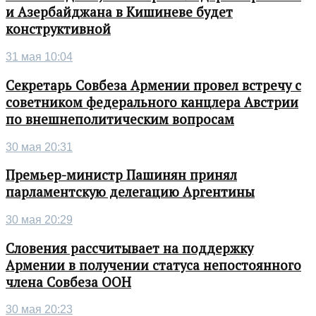
и Азербайджана в Кишиневе будет
конструктивной
31 мая 10:04
Секретарь Совбеза Армении провел встречу с
советником федерального канцлера Австрии
по внешнеполитическим вопросам
30 мая 20:31
Премьер-министр Пашинян принял
парламентскую делегацию Аргентины
30 мая 20:29
Словения рассчитывает на поддержку
Армении в получении статуса непостоянного
члена Совбеза ООН
30 мая 20:23