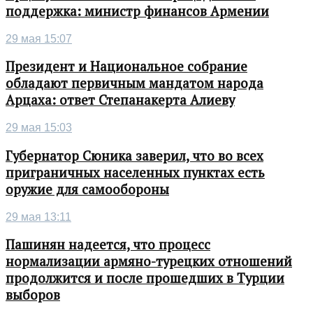
поддержка: министр финансов Армении
29 мая 15:07
Президент и Национальное собрание
обладают первичным мандатом народа
Арцаха: ответ Степанакерта Алиеву
29 мая 15:03
Губернатор Сюника заверил, что во всех
приграничных населенных пунктах есть
оружие для самообороны
29 мая 13:11
Пашинян надеется, что процесс
нормализации армяно-турецких отношений
продолжится и после прошедших в Турции
выборов