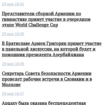
29 мая 18:42
Представители сборной Армении по
гимнастике примут участие в очередном
этапе World Challenge Cup
29 мая 18:40
В Братиславе Армен Григорян примет участие
в панельной дискуссии, на которой будет и
помощник президента Азербайджана
29 мая 16:49
Секретарь Совета безопасности Армении
проведет рабочие встречи в Словакии и в
Молдове
29 мая 16:47
Арцаху была оказана беспрецедентная