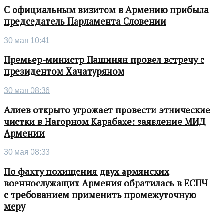
С официальным визитом в Армению прибыла
председатель Парламента Словении
30 мая 10:41
Премьер-министр Пашинян провел встречу с
президентом Хачатуряном
30 мая 08:36
Алиев открыто угрожает провести этнические
чистки в Нагорном Карабахе: заявление МИД
Армении
30 мая 08:33
По факту похищения двух армянских
военнослужащих Армения обратилась в ЕСПЧ
с требованием применить промежуточную
меру