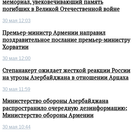
мемориал, увековечивающий память
погибших в Великой Отечественной войне
30 мая 12:03
Премьер-министр Армении направил
поздравительное послание премьер-министру
Хорватии
30 мая 12:00
Степанакерт ожидает жесткой реакции России
на угрозы Азербайджана в отношении Арцаха
30 мая 11:59
Министерство обороны Азербайджана
распространило очередную дезинформацию:
Министерство обороны Армении
30 мая 10:44