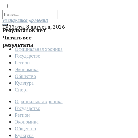
Отправить
Республика Армения
Суббота, 8 августа, 2026
Результатов нет
Читать все
результаты
Официальная хроника
Государство
Регион
Экономика
Общество
Культура
Спорт
Официальная хроника
Государство
Регион
Экономика
Общество
Культура