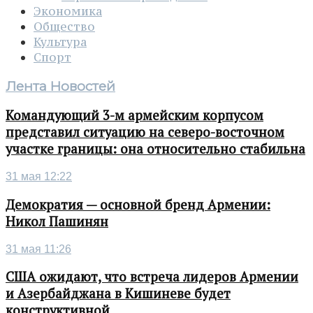
Экономика
Общество
Культура
Спорт
Лента Новостей
Командующий 3-м армейским корпусом
представил ситуацию на северо-восточном
участке границы: она относительно стабильна
31 мая 12:22
Демократия — основной бренд Армении:
Никол Пашинян
31 мая 11:26
США ожидают, что встреча лидеров Армении
и Азербайджана в Кишиневе будет
конструктивной