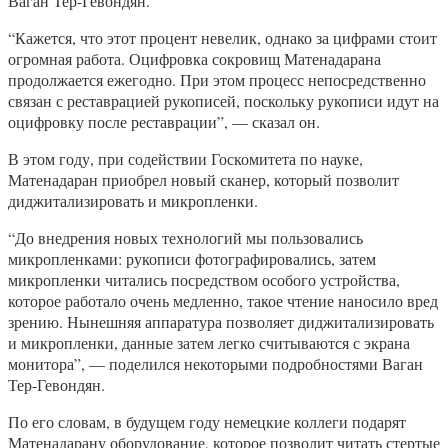
Ваган Тер-Гевондян.
“Кажется, что этот процент невелик, однако за цифрами стоит
огромная работа. Оцифровка сокровищ Матенадарана
продолжается ежегодно. При этом процесс непосредственно
связан с реставрацией рукописей, поскольку рукописи идут на
оцифровку после реставрации”, — сказал он.
В этом году, при содействии Госкомитета по науке,
Матенадаран приобрел новый сканер, который позволит
диджитализировать и микропленки.
“До внедрения новых технологий мы пользовались
микропленками: рукописи фотографировались, затем
микропленки читались посредством особого устройства,
которое работало очень медленно, такое чтение наносило вред
зрению. Нынешняя аппаратура позволяет диджитализировать
и микропленки, данные затем легко считываются с экрана
монитора”, — поделился некоторыми подробностями Ваган
Тер-Гевондян.
По его словам, в будущем году немецкие коллеги подарят
Матенадарану оборудование, которое позволит читать стертые