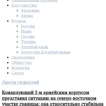
Государство
Армения
Арцах
Регион
Россия
Иран
Грузия
Турция
Азербайджан
Агрессия Азербайджана
Экономика
Общество
Культура
Спорт
Лента Новостей
Командующий 3-м армейским корпусом
представил ситуацию на северо-восточном
участке границы: она относительно стабильна