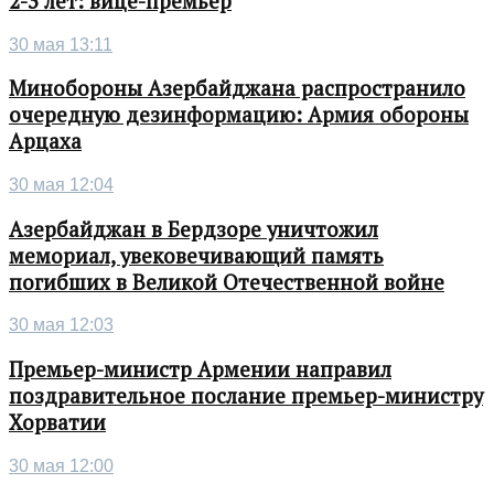
2-3 лет: вице-премьер
30 мая 13:11
Минобороны Азербайджана распространило
очередную дезинформацию: Армия обороны
Арцаха
30 мая 12:04
Азербайджан в Бердзоре уничтожил
мемориал, увековечивающий память
погибших в Великой Отечественной войне
30 мая 12:03
Премьер-министр Армении направил
поздравительное послание премьер-министру
Хорватии
30 мая 12:00