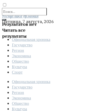
Отправить
Республика Армения
Пятница, 7 августа, 2026
Результатов нет
Читать все
результаты
Официальная хроника
Государство
Регион
Экономика
Общество
Культура
Спорт
Официальная хроника
Государство
Регион
Экономика
Общество
Культура