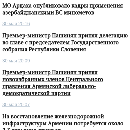
МО Арцаха опубликовало кадры применения
азербайджанскими ВС минометов
30 мая 20:16
Премьер-министр Пашинян принял делегацию
во главе с председателем Государственного
собрания Республики Словения
30 мая 20:09
Премьер-министр Пашинян принял
новоизбранных членов Центрального
правления Армянской либерально-
демократической партии
30 мая 20:07
На восстановление железнодорожной
инфраструктуры Армении потребуется около