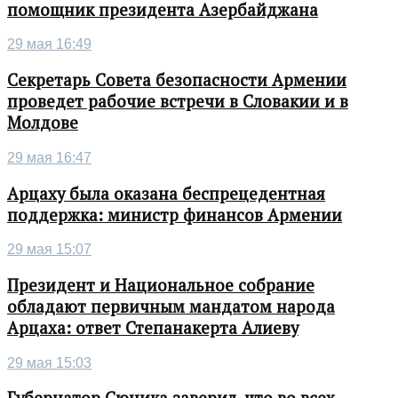
помощник президента Азербайджана
29 мая 16:49
Секретарь Совета безопасности Армении
проведет рабочие встречи в Словакии и в
Молдове
29 мая 16:47
Арцаху была оказана беспрецедентная
поддержка: министр финансов Армении
29 мая 15:07
Президент и Национальное собрание
обладают первичным мандатом народа
Арцаха: ответ Степанакерта Алиеву
29 мая 15:03