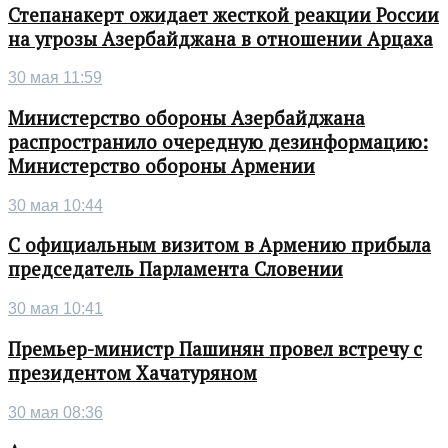
Степанакерт ожидает жесткой реакции России
на угрозы Азербайджана в отношении Арцаха
30 мая 11:59
Министерство обороны Азербайджана
распространило очередную дезинформацию:
Министерство обороны Армении
30 мая 10:44
С официальным визитом в Армению прибыла
председатель Парламента Словении
30 мая 10:41
Премьер-министр Пашинян провел встречу с
президентом Хачатуряном
30 мая 08:36