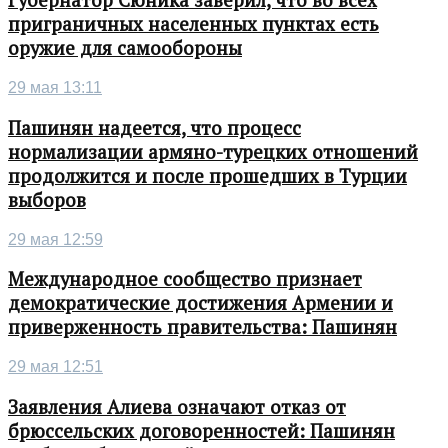
Губернатор Сюника заверил, что во всех
приграничных населенных пунктах есть
оружие для самообороны
29 мая 13:11
Пашинян надеется, что процесс
нормализации армяно-турецких отношений
продолжится и после прошедших в Турции
выборов
29 мая 12:59
Международное сообщество признает
демократические достижения Армении и
приверженность правительства: Пашинян
29 мая 12:51
Заявления Алиева означают отказ от
брюссельских договоренностей: Пашинян