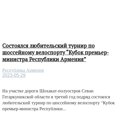
Состоялся любительский турнир по
шоссейному велоспорту “Кубок премьер-
министра Республики Армения”
Республика Армения
2023-05-29
На участке дороги Шохакат-полуостров Севан
Гегаркуникской области в третий год подряд состоялся
любительский турнир по шоссейному велоспорту “Кубок
премьер-министра Республики...