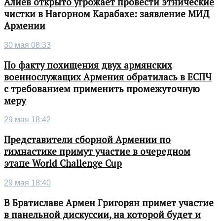
Алиев открыто угрожает провести этнические
чистки в Нагорном Карабахе: заявление МИД
Армении
30 мая 08:33
По факту похищения двух армянских
военнослужащих Армения обратилась в ЕСПЧ
с требованием применить промежуточную
меру
29 мая 18:42
Представители сборной Армении по
гимнастике примут участие в очередном
этапе World Challenge Cup
29 мая 18:40
В Братиславе Армен Григорян примет участие
в панельной дискуссии, на которой будет и