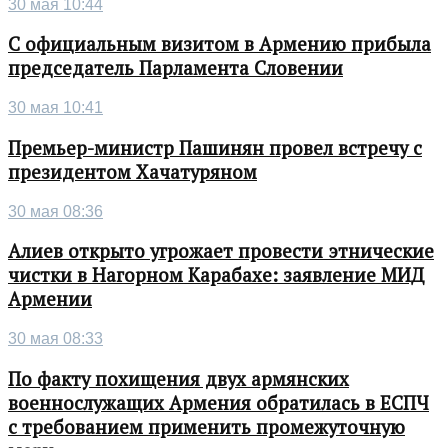
30 мая 10:44
С официальным визитом в Армению прибыла
председатель Парламента Словении
30 мая 10:41
Премьер-министр Пашинян провел встречу с
президентом Хачатуряном
30 мая 08:36
Алиев открыто угрожает провести этнические
чистки в Нагорном Карабахе: заявление МИД
Армении
30 мая 08:33
По факту похищения двух армянских
военнослужащих Армения обратилась в ЕСПЧ
с требованием применить промежуточную