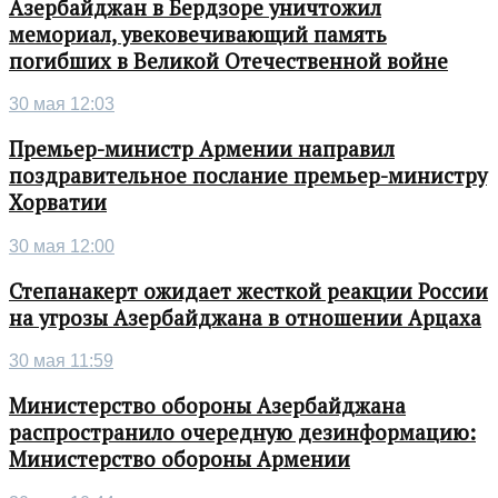
Азербайджан в Бердзоре уничтожил
мемориал, увековечивающий память
погибших в Великой Отечественной войне
30 мая 12:03
Премьер-министр Армении направил
поздравительное послание премьер-министру
Хорватии
30 мая 12:00
Степанакерт ожидает жесткой реакции России
на угрозы Азербайджана в отношении Арцаха
30 мая 11:59
Министерство обороны Азербайджана
распространило очередную дезинформацию:
Министерство обороны Армении