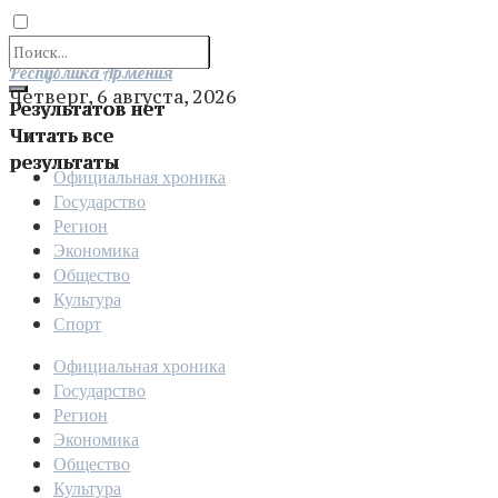
Отправить
Республика Армения
Четверг, 6 августа, 2026
Результатов нет
Читать все
результаты
Официальная хроника
Государство
Регион
Экономика
Общество
Культура
Спорт
Официальная хроника
Государство
Регион
Экономика
Общество
Культура