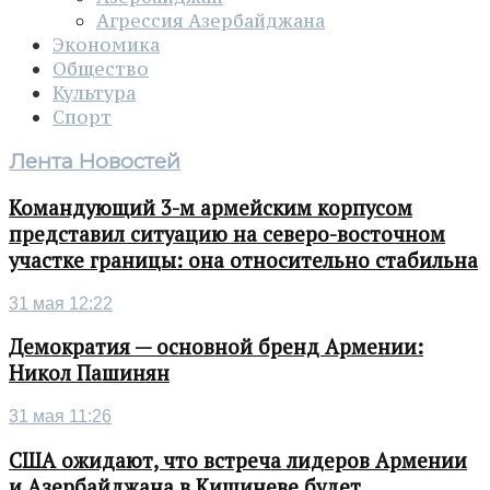
Агрессия Азербайджана
Экономика
Общество
Культура
Спорт
Лента Новостей
Командующий 3-м армейским корпусом
представил ситуацию на северо-восточном
участке границы: она относительно стабильна
31 мая 12:22
Демократия — основной бренд Армении:
Никол Пашинян
31 мая 11:26
США ожидают, что встреча лидеров Армении
и Азербайджана в Кишиневе будет