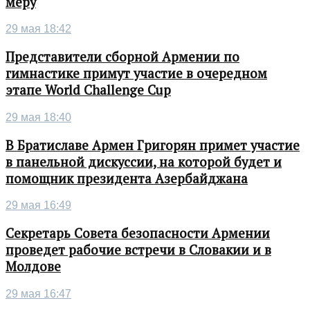
меру
29 мая 18:42
Представители сборной Армении по
гимнастике примут участие в очередном
этапе World Challenge Cup
29 мая 18:40
В Братиславе Армен Григорян примет участие
в панельной дискуссии, на которой будет и
помощник президента Азербайджана
29 мая 16:49
Секретарь Совета безопасности Армении
проведет рабочие встречи в Словакии и в
Молдове
29 мая 16:47