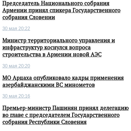
Председатель Национального собрания
Армении принял спикера Государственного
собрания Словении
30 мая 20:22
Министр территориального управления и
инфраструктур коснулся вопроса
строительства в Армении новой АЭС
30 мая 20:20
МО Арцаха опубликовало кадры применения
азербайджанскими ВС минометов
30 мая 20:16
Премьер-министр Пашинян принял делегацию
во главе с председателем Государственного
собрания Республики Словения