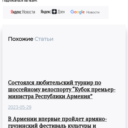
Подписаться на ra.am:
Похожие
Статьи
Состоялся любительский турнир по
шоссейному велоспорту “Кубок премьер-
министра Республики Армения”
2023-05-29
В Армении впервые пройдет армяно-
грузинский фестиваль культуры и