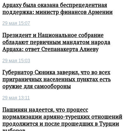
Арцаху была оказана беспрецедентная
поддержка: министр финансов Армении
29 мая 15:07
Президент и Национальное собрание
обладают первичным мандатом народа
Арцаха: ответ Степанакерта Алиеву
29 мая 15:03
Губернатор Сюника заверил, что во всех
приграничных населенных пунктах есть
оружие для самообороны
29 мая 13:11
Пашинян надеется, что процесс
нормализации армяно-турецких отношений
продолжится и после прошедших в Турции
выборов