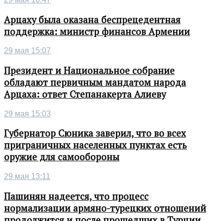
Арцаху была оказана беспрецедентная
поддержка: министр финансов Армении
29 мая 15:07
Президент и Национальное собрание
обладают первичным мандатом народа
Арцаха: ответ Степанакерта Алиеву
29 мая 15:03
Губернатор Сюника заверил, что во всех
приграничных населенных пунктах есть
оружие для самообороны
29 мая 13:11
Пашинян надеется, что процесс
нормализации армяно-турецких отношений
продолжится и после прошедших в Турции