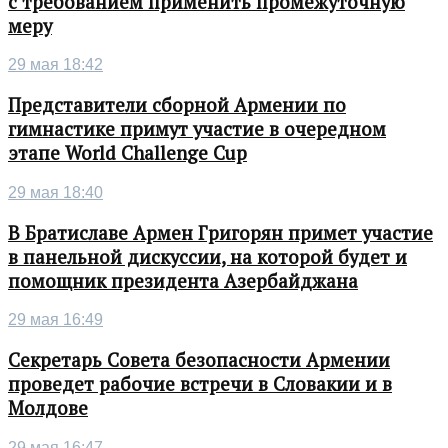
с требованием применить промежуточную
меру
29 мая 18:42
Представители сборной Армении по
гимнастике примут участие в очередном
этапе World Challenge Cup
29 мая 18:40
В Братиславе Армен Григорян примет участие
в панельной дискуссии, на которой будет и
помощник президента Азербайджана
29 мая 16:49
Секретарь Совета безопасности Армении
проведет рабочие встречи в Словакии и в
Молдове
29 мая 16:47