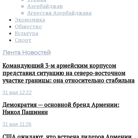
Азербайджан
Агрессия Азербайджана
Экономика
Общество
Культура
Спорт
Лента Новостей
Командующий 3-м армейским корпусом
представил ситуацию на северо-восточном
участке границы: она относительно стабильна
31 мая 12:22
Демократия — основной бренд Армении:
Никол Пашинян
31 мая 11:26
США ожидают, что встреча лидеров Армении