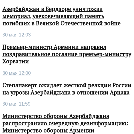
Азербайджан в Бердзоре уничтожил
мемориал, увековечивающий память
погибших в Великой Отечественной войне
30 мая 12:03
Премьер-министр Армении направил
поздравительное послание премьер-министру
Хорватии
30 мая 12:00
Степанакерт ожидает жесткой реакции России
на угрозы Азербайджана в отношении Арцаха
30 мая 11:59
Министерство обороны Азербайджана
распространило очередную дезинформацию:
Министерство обороны Армении