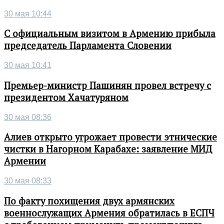
30 мая 10:44
С официальным визитом в Армению прибыла
председатель Парламента Словении
30 мая 10:41
Премьер-министр Пашинян провел встречу с
президентом Хачатуряном
30 мая 08:36
Алиев открыто угрожает провести этнические
чистки в Нагорном Карабахе: заявление МИД
Армении
30 мая 08:33
По факту похищения двух армянских
военнослужащих Армения обратилась в ЕСПЧ