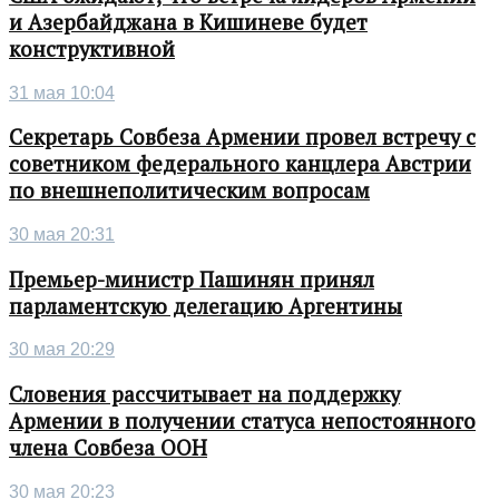
и Азербайджана в Кишиневе будет
конструктивной
31 мая 10:04
Секретарь Совбеза Армении провел встречу с
советником федерального канцлера Австрии
по внешнеполитическим вопросам
30 мая 20:31
Премьер-министр Пашинян принял
парламентскую делегацию Аргентины
30 мая 20:29
Словения рассчитывает на поддержку
Армении в получении статуса непостоянного
члена Совбеза ООН
30 мая 20:23