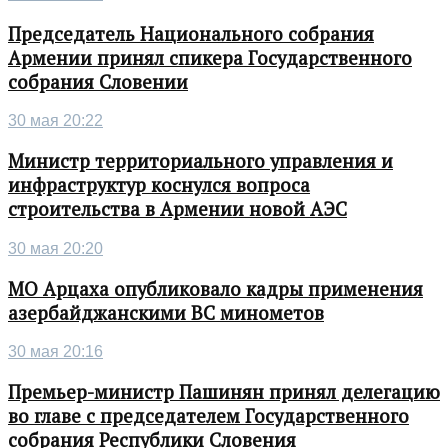
Председатель Национального собрания
Армении принял спикера Государственного
собрания Словении
30 мая 20:22
Министр территориального управления и
инфраструктур коснулся вопроса
строительства в Армении новой АЭС
30 мая 20:20
МО Арцаха опубликовало кадры применения
азербайджанскими ВС минометов
30 мая 20:16
Премьер-министр Пашинян принял делегацию
во главе с председателем Государственного
собрания Республики Словения