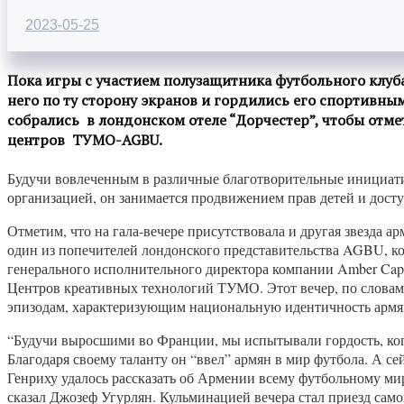
2023-05-25
Пока игры с участием полузащитника футбольного клуба
него по ту сторону экранов и гордились его спортивн
собрались в лондонском отеле “Дорчестер”, чтобы отме
центров ТУМО-AGBU.
Будучи вовлеченным в различные благотворительные инициати
организацией, он занимается продвижением прав детей и досту
Отметим, что на гала-вечере присутствовала и другая звезда
один из попечителей лондонского представительства AGBU, ко
генерального исполнительного директора компании Amber Cap
Центров креативных технологий ТУМО. Этот вечер, по словам 
эпизодам, характеризующим национальную идентичность армя
“Будучи выросшими во Франции, мы испытывали гордость, ко
Благодаря своему таланту он “ввел” армян в мир футбола. А се
Генриху удалось рассказать об Армении всему футбольному ми
сказал Джозеф Угурлян. Кульминацией вечера стал приезд сам