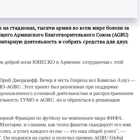
 на стадионах, тысячи армян во всем мире болели за
общего Армянского Благотворительного Союза (AGBU)
нитарную деятельность и собрать средства для двух
лом доброй воли ЮНЕСКО в Армении: сотрудничая с этой
 Юрий Джоркаефф. Вечер в честь Генриха вел Камильо Аззуз —
УМО-AGBU. Этот проект был реализован при поддержке
вдохновленного успешной деятельностью и распространением
еятельность ТУМО и AGBU, но и обратиться к решающим
сборной Франции по футболу на чемпионате мира ФИФА.
 Мхитарян, и слышим, как толпа фанатов скандирует его имя.
спех, а успех каждого из нас — это наш общий успех”, —
а”. Он поднялся на сцену и получил премию AGBU Global