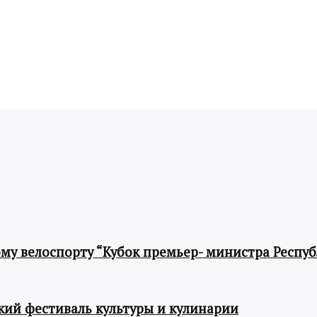
му велоспорту “Кубок премьер- министра Респу
ий фестиваль культуры и кулинарии