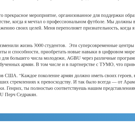
то прекрасное мероприятие, организованное для поддержки обр
стве, когда я мечтал о профессиональном футболе. Мы должны 
тижению своих целей. Меня переполняет признательность, когд
изменили жизнь 3000 студентов. Эти суперсовременные центры
нты и способности, приобретать новые навыки в цифровом мире 
м для большего числа молодежи, AGBU через различные програ
ченных армян. В том числе и в партнерстве с ТУМО, что прив
ов США. “Каждое поколение армян должно иметь своих героев, к
 наших стремлениях к превосходству. И так было всегда — от Ара
жи. Генрих, ты полностью соответствуешь нашим представлениям
BU Перч Седракян.