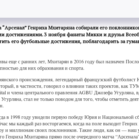
 “Арсенал” Генриха Мхитаряна собирали его поклонников
ыми достижениями. 3 ноября фанаты Микки и друзья Все
тить его футбольные достижения, поблагодарить за гума
вы еще с ранних лет, Мхитарян в 2016 году был назначен Пос
пностью для них образования и спорта.
 армянского происхождения, легендарный французский футболист
торый, в частности, говорил о влиянии таких проектов, как Т
ital и члена центрального правления AGBU Джозефа Угурляна, 
Угурляна, стал не только поводом для того, чтобы отметить д
н.
гда в 1998 году увидели первую победу Юрия и Национальной 
йчас мы каждый раз восторгаемся, когда на поле выходит Генрих
ру и миллионам своих поклонников. Такие люди, как он — наш у
ого Генриха Мхитаряна прямо после очередного матча “Арсенал