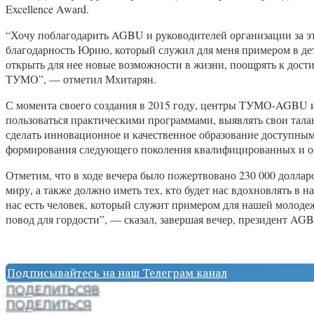
Excellence Award.
“Хочу поблагодарить AGBU и руководителей организации за э
благодарность Юрию, который служил для меня примером в дет
открыть для нее новые возможности в жизни, поощрять к дос
ТУМО”, — отметил Мхитарян.
С момента своего создания в 2015 году, центры ТУМО-AGBU 
пользоваться практическими программами, выявлять свои тала
сделать инновационное и качественное образование доступны
формирования следующего поколения квалифицированных и обу
Отметим, что в ходе вечера было пожертвовано 230 000 доллар
миру, а также должно иметь тех, кто будет нас вдохновлять в
нас есть человек, который служит примером для нашей молоде
повод для гордости”, — сказал, завершая вечер, президент AG
Подписывайтесь на наш Телеграм канал
ПОДЕЛИТЬСЯ
8
ПОДЕЛИТЬСЯ