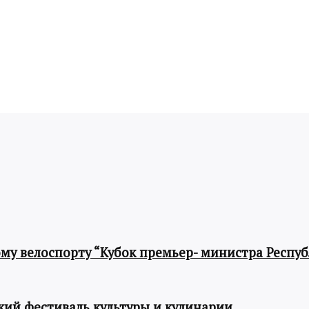
му велоспорту “Кубок премьер- министра Респу
ий фестиваль культуры и кулинарии