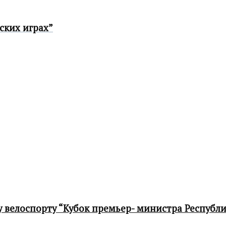
ских играх”
 велоспорту “Кубок премьер- министра Республ