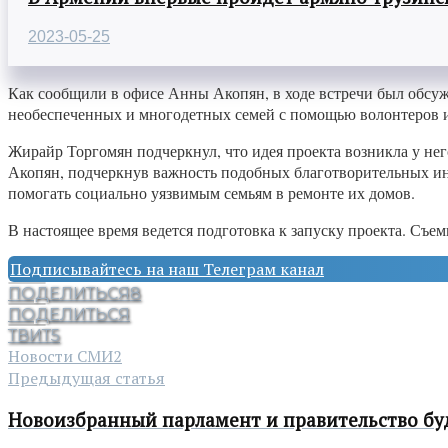
2023-05-25
Как сообщили в офисе Анны Акопян, в ходе встречи был обсуж
необеспеченных и многодетных семей с помощью волонтеров и
Жирайр Торгомян подчеркнул, что идея проекта возникла у не
Акопян, подчеркнув важность подобных благотворительных ин
помогать социально уязвимым семьям в ремонте их домов.
В настоящее время ведется подготовка к запуску проекта. Съем
Подписывайтесь на наш Телеграм канал
ПОДЕЛИТЬСЯ
8
ПОДЕЛИТЬСЯ
ТВИТ
5
Новости СМИ2
Предыдущая статья
Новоизбранный парламент и правительство буд