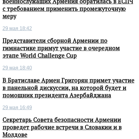
военнослужащих Армения обратилась в ЕСПЧ
с требованием применить промежуточную
меру
29 мая 18:42
Представители сборной Армении по
гимнастике примут участие в очередном
этапе World Challenge Cup
29 мая 18:40
В Братиславе Армен Григорян примет участие
в панельной дискуссии, на которой будет и
помощник президента Азербайджана
29 мая 16:49
Секретарь Совета безопасности Армении
проведет рабочие встречи в Словакии и в
Молдове