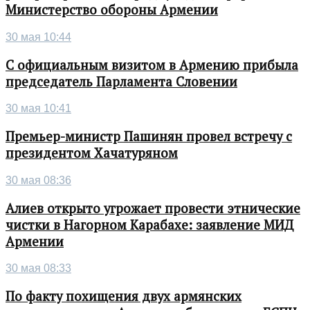
Министерство обороны Армении
30 мая 10:44
С официальным визитом в Армению прибыла
председатель Парламента Словении
30 мая 10:41
Премьер-министр Пашинян провел встречу с
президентом Хачатуряном
30 мая 08:36
Алиев открыто угрожает провести этнические
чистки в Нагорном Карабахе: заявление МИД
Армении
30 мая 08:33
По факту похищения двух армянских