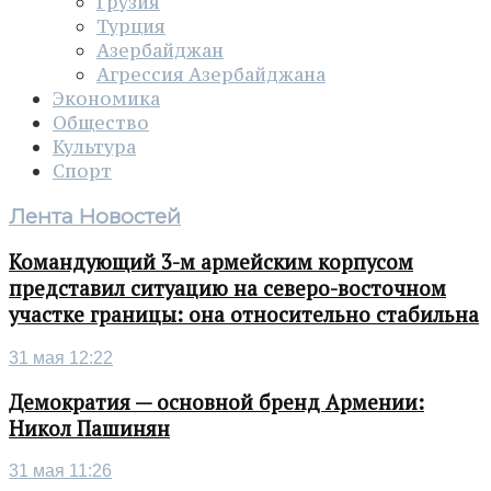
Грузия
Турция
Азербайджан
Агрессия Азербайджана
Экономика
Общество
Культура
Спорт
Лента Новостей
Командующий 3-м армейским корпусом
представил ситуацию на северо-восточном
участке границы: она относительно стабильна
31 мая 12:22
Демократия — основной бренд Армении:
Никол Пашинян
31 мая 11:26