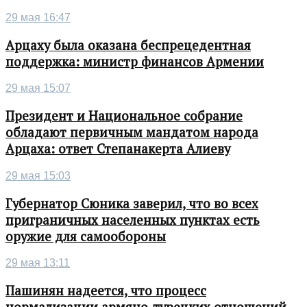
29 мая 16:47
Арцаху была оказана беспрецедентная
поддержка: министр финансов Армении
29 мая 15:07
Президент и Национальное собрание
обладают первичным мандатом народа
Арцаха: ответ Степанакерта Алиеву
29 мая 15:03
Губернатор Сюника заверил, что во всех
приграничных населенных пунктах есть
оружие для самообороны
29 мая 13:11
Пашинян надеется, что процесс