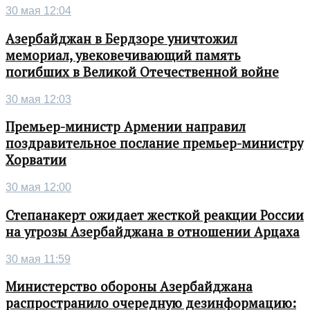
30 мая 12:04
Азербайджан в Бердзоре уничтожил
мемориал, увековечивающий память
погибших в Великой Отечественной войне
30 мая 12:03
Премьер-министр Армении направил
поздравительное послание премьер-министру
Хорватии
30 мая 12:00
Степанакерт ожидает жесткой реакции России
на угрозы Азербайджана в отношении Арцаха
30 мая 11:59
Министерство обороны Азербайджана
распространило очередную дезинформацию: