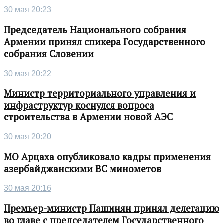
30 мая 20:23
Председатель Национального собрания
Армении принял спикера Государственного
собрания Словении
30 мая 20:22
Министр территориального управления и
инфраструктур коснулся вопроса
строительства в Армении новой АЭС
30 мая 20:20
МО Арцаха опубликовало кадры применения
азербайджанскими ВС минометов
30 мая 20:16
Премьер-министр Пашинян принял делегацию
во главе с председателем Государственного