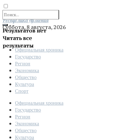
Отправить
Республика Армения
Суббота, 8 августа, 2026
Результатов нет
Читать все
результаты
Официальная хроника
Государство
Регион
Экономика
Общество
Культура
Спорт
Официальная хроника
Государство
Регион
Экономика
Общество
Культура