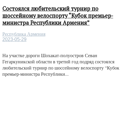
Состоялся любительский турнир по
шоссейному велоспорту “Кубок премьер-
министра Республики Армения”
Республика Армения
2023-05-29
На участке дороги Шохакат-полуостров Севан
Гегаркуникской области в третий год подряд состоялся
любительский турнир по шоссейному велоспорту “Кубок
премьер-министра Республики...