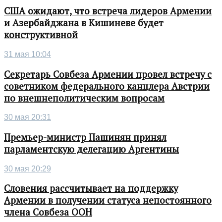
США ожидают, что встреча лидеров Армении
и Азербайджана в Кишиневе будет
конструктивной
31 мая 10:04
Секретарь Совбеза Армении провел встречу с
советником федерального канцлера Австрии
по внешнеполитическим вопросам
30 мая 20:31
Премьер-министр Пашинян принял
парламентскую делегацию Аргентины
30 мая 20:29
Словения рассчитывает на поддержку
Армении в получении статуса непостоянного
члена Совбеза ООН