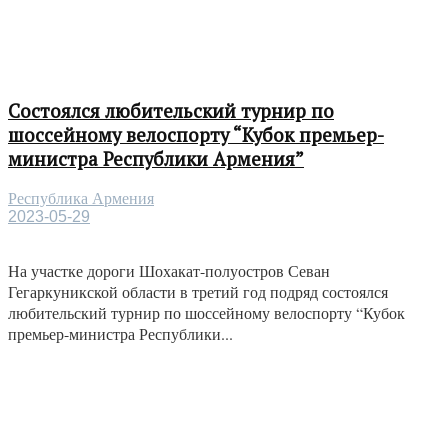
Состоялся любительский турнир по
шоссейному велоспорту “Кубок премьер-
министра Республики Армения”
Республика Армения
2023-05-29
На участке дороги Шохакат-полуостров Севан
Гегаркуникской области в третий год подряд состоялся
любительский турнир по шоссейному велоспорту “Кубок
премьер-министра Республики...