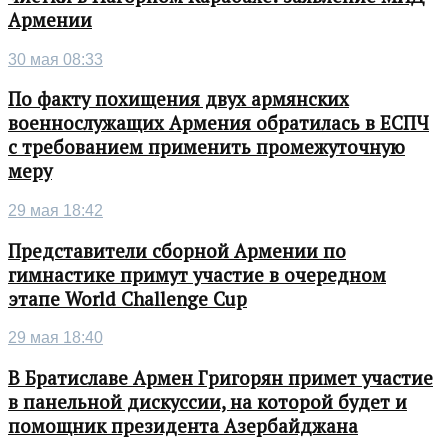
Армении
30 мая 08:33
По факту похищения двух армянских
военнослужащих Армения обратилась в ЕСПЧ
с требованием применить промежуточную
меру
29 мая 18:42
Представители сборной Армении по
гимнастике примут участие в очередном
этапе World Challenge Cup
29 мая 18:40
В Братиславе Армен Григорян примет участие
в панельной дискуссии, на которой будет и
помощник президента Азербайджана