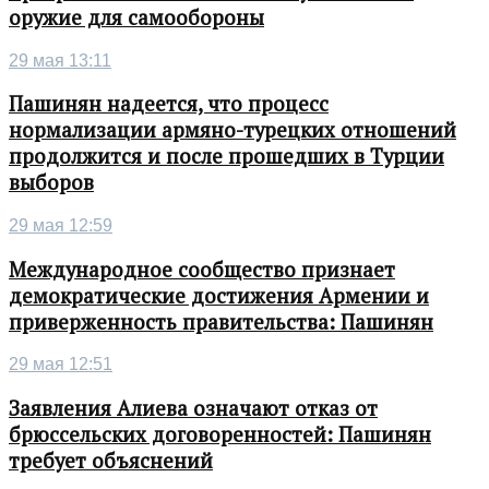
оружие для самообороны
29 мая 13:11
Пашинян надеется, что процесс
нормализации армяно-турецких отношений
продолжится и после прошедших в Турции
выборов
29 мая 12:59
Международное сообщество признает
демократические достижения Армении и
приверженность правительства: Пашинян
29 мая 12:51
Заявления Алиева означают отказ от
брюссельских договоренностей: Пашинян
требует объяснений