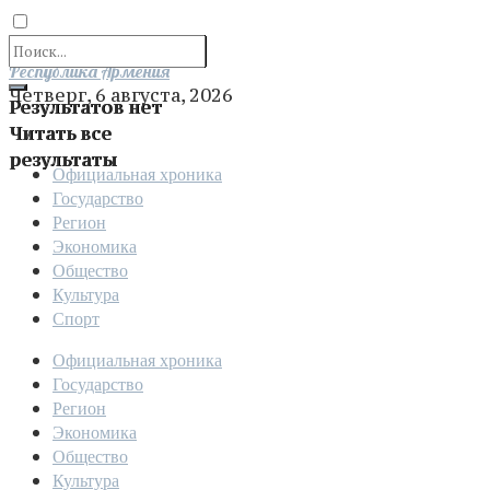
Отправить
Республика Армения
Четверг, 6 августа, 2026
Результатов нет
Читать все
результаты
Официальная хроника
Государство
Регион
Экономика
Общество
Культура
Спорт
Официальная хроника
Государство
Регион
Экономика
Общество
Культура