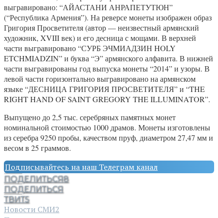
выгравировано: “АЙАСТАНИ АНРАПЕТУТЮН”
(“Республика Армения”). На реверсе монеты изображен образ
Григория Просветителя (автор — неизвестный армянский
художник, XVIII век) и его десница с мощами. В верхней
части выгравировано “СУРБ ЭЧМИАДЗИН HOLY
ETCHMIADZIN” и буква “Э” армянского алфавита. В нижней
части выгравированы год выпуска монеты “2014” и узоры. В
левой части горизонтально выгравировано на армянском
языке “ДЕСНИЦА ГРИГОРИЯ ПРОСВЕТИТЕЛЯ” и “THE
RIGHT HAND OF SAINT GREGORY THE ILLUMINATOR”.
Выпущено до 2,5 тыс. серебряных памятных монет
номинальной стоимостью 1000 драмов. Монеты изготовлены
из серебра 9250 пробы, качеством пруф, диаметром 27,47 мм и
весом в 25 граммов.
Подписывайтесь на наш Телеграм канал
ПОДЕЛИТЬСЯ
8
ПОДЕЛИТЬСЯ
ТВИТ
5
Новости СМИ2