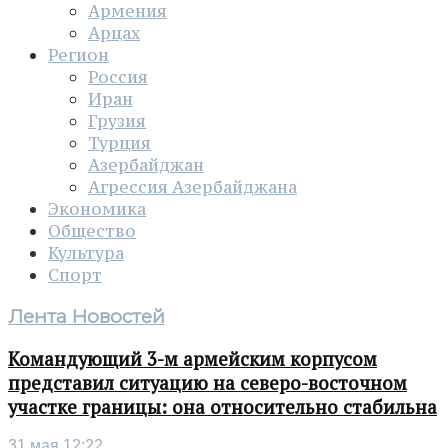
Армения
Арцах
Регион
Россия
Иран
Грузия
Турция
Азербайджан
Агрессия Азербайджана
Экономика
Общество
Культура
Спорт
Лента Новостей
Командующий 3-м армейским корпусом
представил ситуацию на северо-восточном
участке границы: она относительно стабильна
31 мая 12:22