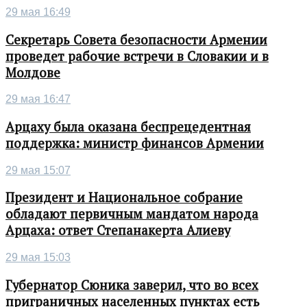
29 мая 16:49
Секретарь Совета безопасности Армении
проведет рабочие встречи в Словакии и в
Молдове
29 мая 16:47
Арцаху была оказана беспрецедентная
поддержка: министр финансов Армении
29 мая 15:07
Президент и Национальное собрание
обладают первичным мандатом народа
Арцаха: ответ Степанакерта Алиеву
29 мая 15:03
Губернатор Сюника заверил, что во всех
приграничных населенных пунктах есть