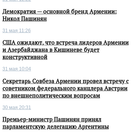
Демократия — основной бренд Армении:
Никол Пашинян
31 мая 11:26
США ожидают, что встреча лидеров Армении
и Азербайджана в Кишиневе будет
конструктивной
31 мая 10:04
Секретарь Совбеза Армении провел встречу с
советником федерального канцлера Австрии
по внешнеполитическим вопросам
30 мая 20:31
Премьер-министр Пашинян принял
парламентскую делегацию Аргентины