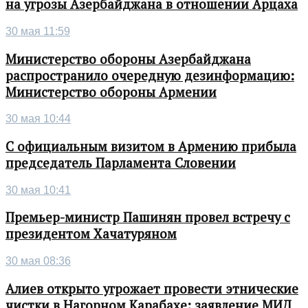
на угрозы Азербайджана в отношении Арцаха
30 мая 11:59
Министерство обороны Азербайджана
распространило очередную дезинформацию:
Министерство обороны Армении
30 мая 10:44
С официальным визитом в Армению прибыла
председатель Парламента Словении
30 мая 10:41
Премьер-министр Пашинян провел встречу с
президентом Хачатуряном
30 мая 08:36
Алиев открыто угрожает провести этнические
чистки в Нагорном Карабахе: заявление МИД