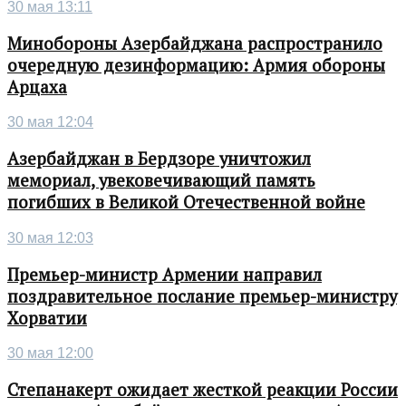
30 мая 13:11
Минобороны Азербайджана распространило
очередную дезинформацию: Армия обороны
Арцаха
30 мая 12:04
Азербайджан в Бердзоре уничтожил
мемориал, увековечивающий память
погибших в Великой Отечественной войне
30 мая 12:03
Премьер-министр Армении направил
поздравительное послание премьер-министру
Хорватии
30 мая 12:00
Степанакерт ожидает жесткой реакции России