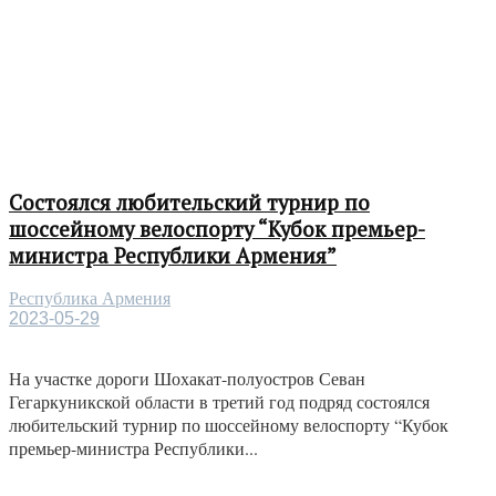
Состоялся любительский турнир по
шоссейному велоспорту “Кубок премьер-
министра Республики Армения”
Республика Армения
2023-05-29
На участке дороги Шохакат-полуостров Севан
Гегаркуникской области в третий год подряд состоялся
любительский турнир по шоссейному велоспорту “Кубок
премьер-министра Республики...