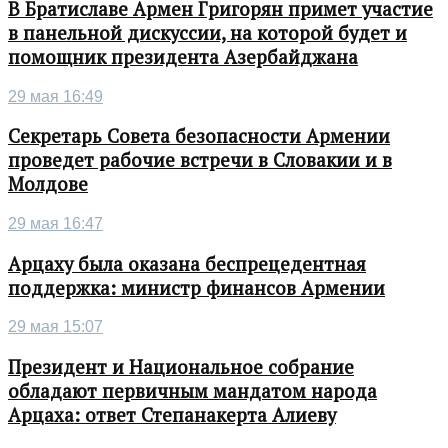
В Братиславе Армен Григорян примет участие
в панельной дискуссии, на которой будет и
помощник президента Азербайджана
29 мая 16:49
Секретарь Совета безопасности Армении
проведет рабочие встречи в Словакии и в
Молдове
29 мая 16:47
Арцаху была оказана беспрецедентная
поддержка: министр финансов Армении
29 мая 15:07
Президент и Национальное собрание
обладают первичным мандатом народа
Арцаха: ответ Степанакерта Алиеву