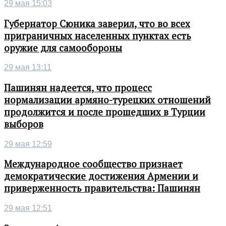
29 мая 15:03
Губернатор Сюника заверил, что во всех
приграничных населенных пунктах есть
оружие для самообороны
29 мая 13:11
Пашинян надеется, что процесс
нормализации армяно-турецких отношений
продолжится и после прошедших в Турции
выборов
29 мая 12:59
Международное сообщество признает
демократические достижения Армении и
приверженность правительства: Пашинян
29 мая 12:51