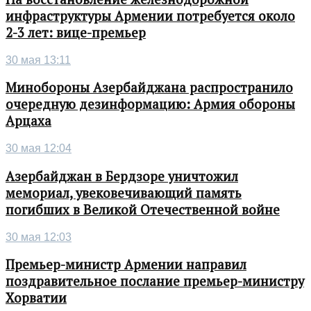
инфраструктуры Армении потребуется около
2-3 лет: вице-премьер
30 мая 13:11
Минобороны Азербайджана распространило
очередную дезинформацию: Армия обороны
Арцаха
30 мая 12:04
Азербайджан в Бердзоре уничтожил
мемориал, увековечивающий память
погибших в Великой Отечественной войне
30 мая 12:03
Премьер-министр Армении направил
поздравительное послание премьер-министру
Хорватии