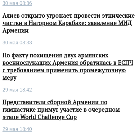
30 мая 08:36
Алиев открыто угрожает провести этнические
чистки в Нагорном Карабахе: заявление МИД
Армении
30 мая 08:33
По факту похищения двух армянских
военнослужащих Армения обратилась в ЕСПЧ
с требованием применить промежуточную
меру
29 мая 18:42
Представители сборной Армении по
гимнастике примут участие в очередном
этапе World Challenge Cup
29 мая 18:40