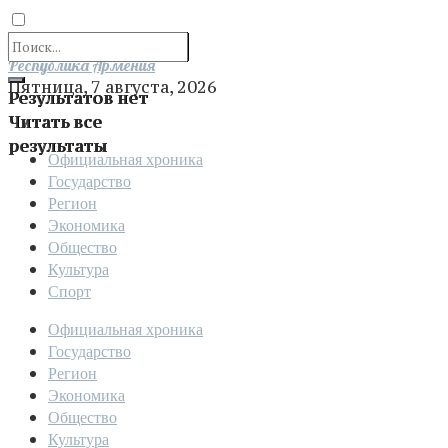
Отправить
Республика Армения
Пятница, 7 августа, 2026
Результатов нет
Читать все
результаты
Официальная хроника
Государство
Регион
Экономика
Общество
Культура
Спорт
Официальная хроника
Государство
Регион
Экономика
Общество
Культура