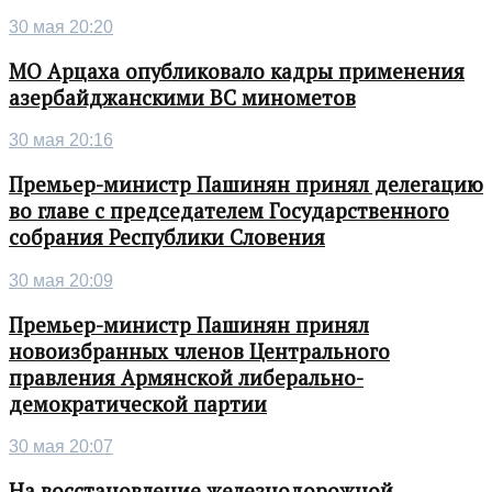
30 мая 20:20
МО Арцаха опубликовало кадры применения
азербайджанскими ВС минометов
30 мая 20:16
Премьер-министр Пашинян принял делегацию
во главе с председателем Государственного
собрания Республики Словения
30 мая 20:09
Премьер-министр Пашинян принял
новоизбранных членов Центрального
правления Армянской либерально-
демократической партии
30 мая 20:07
На восстановление железнодорожной