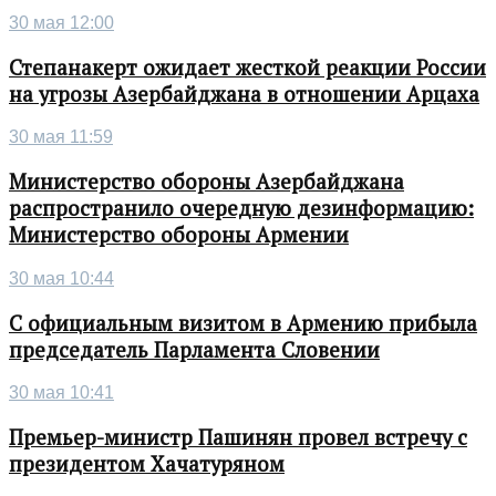
30 мая 12:00
Степанакерт ожидает жесткой реакции России
на угрозы Азербайджана в отношении Арцаха
30 мая 11:59
Министерство обороны Азербайджана
распространило очередную дезинформацию:
Министерство обороны Армении
30 мая 10:44
С официальным визитом в Армению прибыла
председатель Парламента Словении
30 мая 10:41
Премьер-министр Пашинян провел встречу с
президентом Хачатуряном