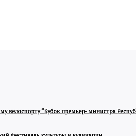
му велоспорту “Кубок премьер- министра Респу
ий фестиваль культуры и кулинарии