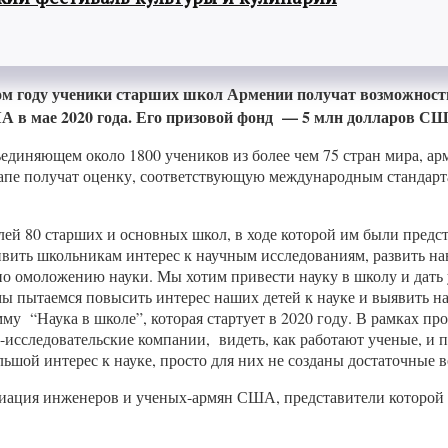
м году ученики старших школ Армении получат возможност
ША в мае 2020 года. Его призовой фонд — 5 млн долларов С
бъединяющем около 1800 учеников из более чем 75 стран мира, 
тапе получат оценку, соответствующую международным стандарт
лей 80 старших и основных школ, в ходе которой им были пред
ивить школьникам интерес к научным исследованиям, развить 
по омоложению науки. Мы хотим привести науку в школу и дать 
 мы пытаемся повысить интерес наших детей к науке и выявить н
у “Наука в школе”, которая стартует в 2020 году. В рамках пр
-исследовательские компании, видеть, как работают ученые, и п
ьшой интерес к науке, просто для них не созданы достаточные 
циация инженеров и ученых-армян США, представители которой