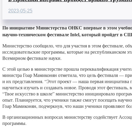
2023-05-25
По инициативе Министерства ОНКС впервые в этом учебно
научно-техническом фестивале Intel, который пройдет в С
Министерство сообщило, что для участия в этом фестивале, о
исследовательские программы, которые на республиканском э
Всемирном фестивале науки.
С этой целью в министерстве прошла переквалификация учите
министра Гоар Мамиконян отметила, что цель фестиваля — пр
и их представления. “Этот проект — наша первая инициатива 
научиться изучать и создавать новое. Проводя этот фестиваль,
“Твое искусство в школе” министерство инициировало программ
опыт. Планируется, что ученики также смогут посещать научно
Гоар Мамиконян, подчеркнув, что наши ученики проявляют бол
В организационных вопросах министерству содействует Ассо
программы.