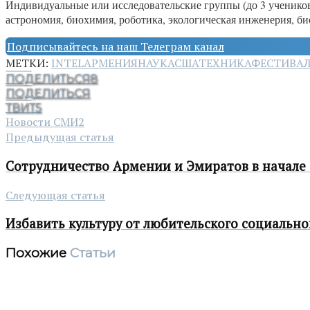
Индивидуальные или исследовательские группы (до 3 учеников),
астрономия, биохимия, роботика, экологическая инженерия, б
Подписывайтесь на наш Телеграм канал
МЕТКИ:
INTEL
АРМЕНИЯ
НАУКА
США
ТЕХНИКА
ФЕСТИВА
ПОДЕЛИТЬСЯ
8
ПОДЕЛИТЬСЯ
ТВИТ
5
Новости СМИ2
Предыдущая статья
Сотрудничество Армении и Эмиратов в начале
Следующая статья
Избавить культуру от любительского социально
Похожие
Статьи