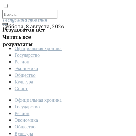
Отправить
Республика Армения
Суббота, 8 августа, 2026
Результатов нет
Читать все
результаты
Официальная хроника
Государство
Регион
Экономика
Общество
Культура
Спорт
Официальная хроника
Государство
Регион
Экономика
Общество
Культура