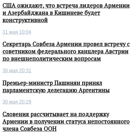
США ожидают, что встреча лидеров Армении
и Азербайджана в Кишиневе будет
конструктивной
31 мая 10:04
Секретарь Совбеза Армении провел встречу с
советником федерального канцлера Австрии
по внешнеполитическим вопросам
30 мая 20:31
Премьер-министр Пашинян принял
парламентскую делегацию Аргентины
30 мая 20:29
Словения рассчитывает на поддержку
Армении в получении статуса непостоянного
члена Совбеза ООН