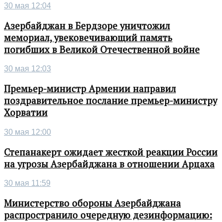
30 мая 12:04
Азербайджан в Бердзоре уничтожил
мемориал, увековечивающий память
погибших в Великой Отечественной войне
30 мая 12:03
Премьер-министр Армении направил
поздравительное послание премьер-министру
Хорватии
30 мая 12:00
Степанакерт ожидает жесткой реакции России
на угрозы Азербайджана в отношении Арцаха
30 мая 11:59
Министерство обороны Азербайджана
распространило очередную дезинформацию: