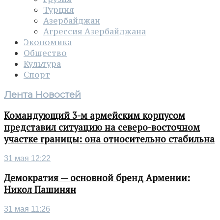
Турция
Азербайджан
Агрессия Азербайджана
Экономика
Общество
Культура
Спорт
Лента Новостей
Командующий 3-м армейским корпусом
представил ситуацию на северо-восточном
участке границы: она относительно стабильна
31 мая 12:22
Демократия — основной бренд Армении:
Никол Пашинян
31 мая 11:26