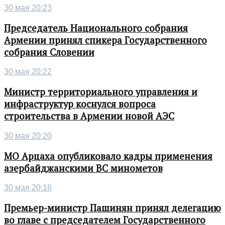
30 мая 20:23
Председатель Национального собрания
Армении принял спикера Государственного
собрания Словении
30 мая 20:22
Министр территориального управления и
инфраструктур коснулся вопроса
строительства в Армении новой АЭС
30 мая 20:20
МО Арцаха опубликовало кадры применения
азербайджанскими ВС минометов
30 мая 20:16
Премьер-министр Пашинян принял делегацию
во главе с председателем Государственного