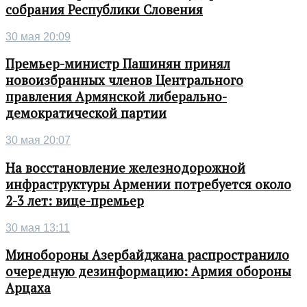
собрания Республики Словения
30 мая 20:09
Премьер-министр Пашинян принял
новоизбранных членов Центрального
правления Армянской либерально-
демократической партии
30 мая 20:07
На восстановление железнодорожной
инфраструктуры Армении потребуется около
2-3 лет: вице-премьер
30 мая 13:11
Минобороны Азербайджана распространило
очередную дезинформацию: Армия обороны
Арцаха