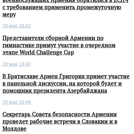
с требованием применить промежуточную
меру
29 мая 18:42
Представители сборной Армении по
гимнастике примут участие в очередном
этапе World Challenge Cup
29 мая 18:40
В Братиславе Армен Григорян примет участие
в панельной дискуссии, на которой будет и
помощник президента Азербайджана
29 мая 16:49
Секретарь Совета безопасности Армении
проведет рабочие встречи в Словакии и в
Молдове