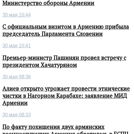
Министерство обороны Армении
30 мая 10:44
С официальным визитом в Армению прибыла
председатель Парламента Словении
30 мая 10:41
Премьер-министр Пашинян провел встречу с
президентом Хачатуряном
30 мая 08:36
Алиев открыто угрожает провести этнические
чистки в Нагорном Карабахе: заявление МИД
Армении
30 мая 08:33
По факту похищения двух армянских
военнослужащих Армения обратилась в ЕСПЧ