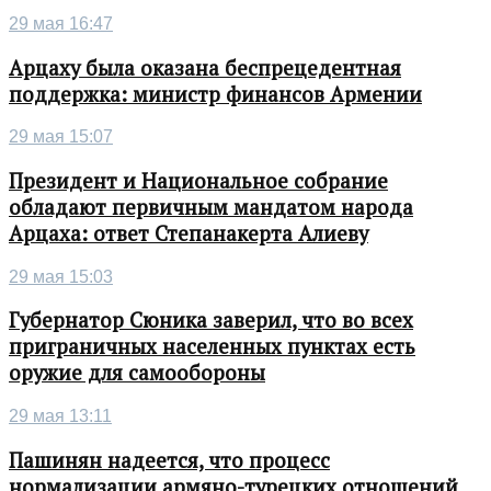
29 мая 16:47
Арцаху была оказана беспрецедентная
поддержка: министр финансов Армении
29 мая 15:07
Президент и Национальное собрание
обладают первичным мандатом народа
Арцаха: ответ Степанакерта Алиеву
29 мая 15:03
Губернатор Сюника заверил, что во всех
приграничных населенных пунктах есть
оружие для самообороны
29 мая 13:11
Пашинян надеется, что процесс
нормализации армяно-турецких отношений