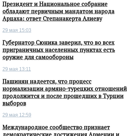
Президент и Национальное собрание
обладают первичным мандатом народа
Арцаха: ответ Степанакерта Алиеву
29 мая 15:03
Губернатор Сюника заверил, что во всех
приграничных населенных пунктах есть
оружие для самообороны
29 мая 13:11
Пашинян надеется, что процесс
нормализации армяно-турецких отношений
продолжится и после прошедших в Турции
выборов
29 мая 12:59
Международное сообщество признает
демократические достижения Армении и