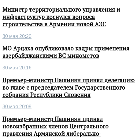
Министр территориального управления и
инфраструктур коснулся вопроса
строительства в Армении новой АЭС
30 мая 20:20
МО Арцаха опубликовало кадры применения
азербайджанскими ВС минометов
30 мая 20:16
Премьер-министр Пашинян принял делегацию
во главе с председателем Государственного
собрания Республики Словения
30 мая 20:09
Премьер-министр Пашинян принял
новоизбранных членов Центрального
правления Армянской либерально-