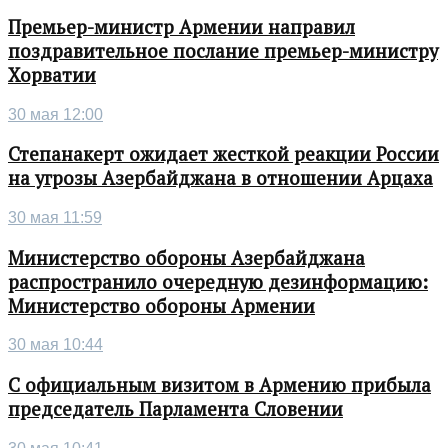
Премьер-министр Армении направил
поздравительное послание премьер-министру
Хорватии
30 мая 12:00
Степанакерт ожидает жесткой реакции России
на угрозы Азербайджана в отношении Арцаха
30 мая 11:59
Министерство обороны Азербайджана
распространило очередную дезинформацию:
Министерство обороны Армении
30 мая 10:44
С официальным визитом в Армению прибыла
председатель Парламента Словении