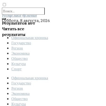
Отправить
Республика Армения
Суббота, 8 августа, 2026
Результатов нет
Читать все
результаты
Официальная хроника
Государство
Регион
Экономика
Общество
Культура
Спорт
Официальная хроника
Государство
Регион
Экономика
Общество
Культура