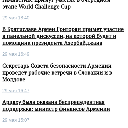
этапе World Challenge Cup
29 мая 18:40
В Братиславе Армен Григорян примет участие
в панельной дискуссии, на которой будет и
помощник президента Азербайджана
29 мая 16:49
Секретарь Совета безопасности Армении
проведет рабочие встречи в Словакии и в
Молдове
29 мая 16:47
Арцаху была оказана беспрецедентная
поддержка: министр финансов Армении
29 мая 15:07