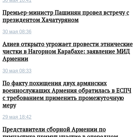
30 мая 10:41
Премьер-министр Пашинян провел встречу с
президентом Хачатуряном
30 мая 08:36
Алиев открыто угрожает провести этнические
чистки в Нагорном Карабахе: заявление МИД
Армении
30 мая 08:33
По факту похищения двух армянских
военнослужащих Армения обратилась в ЕСПЧ
с требованием применить промежуточную
меру
29 мая 18:42
Представители сборной Армении по
гимнастике примут участие в очередном