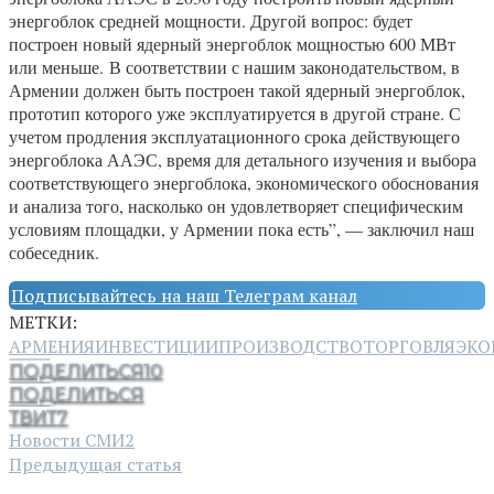
энергоблок средней мощности. Другой вопрос: будет
построен новый ядерный энергоблок мощностью 600 МВт
или меньше. В соответствии с нашим законодательством, в
Армении должен быть построен такой ядерный энергоблок,
прототип которого уже эксплуатируется в другой стране. С
учетом продления эксплуатационного срока действующего
энергоблока ААЭС, время для детального изучения и выбора
соответствующего энергоблока, экономического обоснования
и анализа того, насколько он удовлетворяет специфическим
условиям площадки, у Армении пока есть”, — заключил наш
собеседник.
Подписывайтесь на наш Телеграм канал
МЕТКИ:
АРМЕНИЯ
ИНВЕСТИЦИИ
ПРОИЗВОДСТВО
ТОРГОВЛЯ
ЭКО
ПОДЕЛИТЬСЯ
10
ПОДЕЛИТЬСЯ
ТВИТ
7
Новости СМИ2
Предыдущая статья