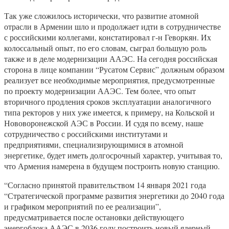
Так уже сложилось исторически, что развитие атомной
отрасли в Армении шло и продолжает идти в сотрудничестве
с российскими коллегами, констатировал г-н Геворкян. Их
колоссальный опыт, по его словам, сыграл большую роль
также и в деле модернизации ААЭС. На сегодня российская
сторона в лице компании “Русатом Сервис” должным образом
реализует все необходимые мероприятия, предусмотренные
по проекту модернизации ААЭС. Тем более, что опыт
вторичного продления сроков эксплуатации аналогичного
типа ректоров у них уже имеется, к примеру, на Кольской и
Нововоронежской АЭС в России. И судя по всему, наше
сотрудничество с российскими институтами и
предприятиями, специализирующимися в атомной
энергетике, будет иметь долгосрочный характер, учитывая то,
что Армения намерена в будущем построить новую станцию.
“Согласно принятой правительством 14 января 2021 года
“Стратегической программе развития энергетики до 2040 года
и графиком мероприятий по ее реализации”,
предусматривается после остановки действующего
энергоблока ААЭС в 2036 году построить новый ядерный