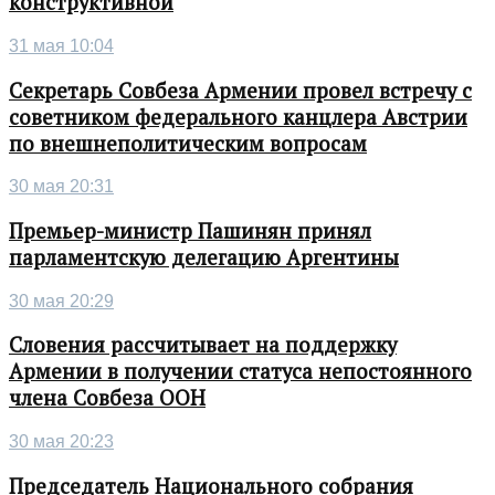
конструктивной
31 мая 10:04
Секретарь Совбеза Армении провел встречу с
советником федерального канцлера Австрии
по внешнеполитическим вопросам
30 мая 20:31
Премьер-министр Пашинян принял
парламентскую делегацию Аргентины
30 мая 20:29
Словения рассчитывает на поддержку
Армении в получении статуса непостоянного
члена Совбеза ООН
30 мая 20:23
Председатель Национального собрания