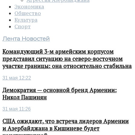
Экономика
Общество
Культура
Спорт
Лента Новостей
Командующий 3-м армейским корпусом
представил ситуацию на северо-восточном
участке границы: она относительно стабильна
31 мая 12:22
Демократия — основной бренд Армении:
Никол Пашинян
31 мая 11:26
США ожидают, что встреча лидеров Армении
и Азербайджана в Кишиневе будет