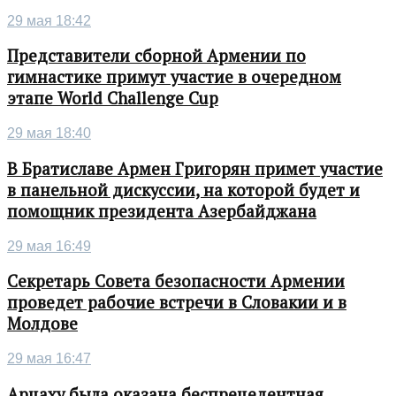
29 мая 18:42
Представители сборной Армении по
гимнастике примут участие в очередном
этапе World Challenge Cup
29 мая 18:40
В Братиславе Армен Григорян примет участие
в панельной дискуссии, на которой будет и
помощник президента Азербайджана
29 мая 16:49
Секретарь Совета безопасности Армении
проведет рабочие встречи в Словакии и в
Молдове
29 мая 16:47
Арцаху была оказана беспрецедентная