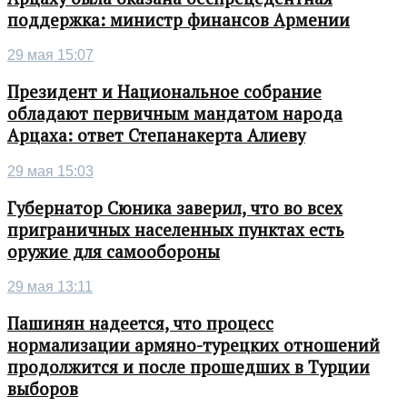
поддержка: министр финансов Армении
29 мая 15:07
Президент и Национальное собрание
обладают первичным мандатом народа
Арцаха: ответ Степанакерта Алиеву
29 мая 15:03
Губернатор Сюника заверил, что во всех
приграничных населенных пунктах есть
оружие для самообороны
29 мая 13:11
Пашинян надеется, что процесс
нормализации армяно-турецких отношений
продолжится и после прошедших в Турции
выборов