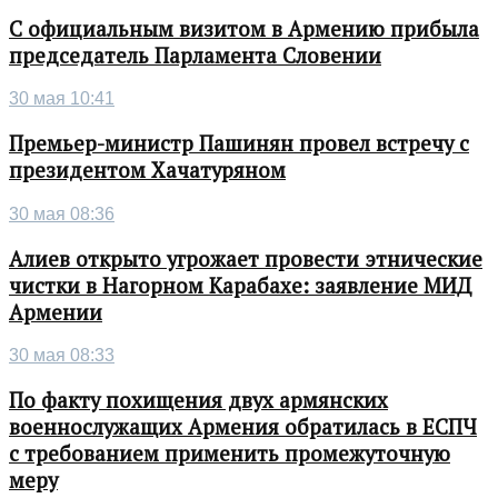
С официальным визитом в Армению прибыла
председатель Парламента Словении
30 мая 10:41
Премьер-министр Пашинян провел встречу с
президентом Хачатуряном
30 мая 08:36
Алиев открыто угрожает провести этнические
чистки в Нагорном Карабахе: заявление МИД
Армении
30 мая 08:33
По факту похищения двух армянских
военнослужащих Армения обратилась в ЕСПЧ
с требованием применить промежуточную
меру