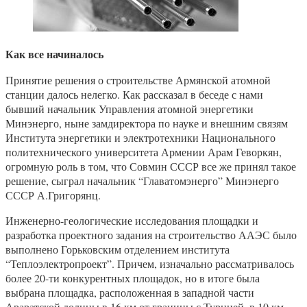
Как все начиналось
Принятие решения о строительстве Армянской атомной
станции далось нелегко. Как рассказал в беседе с нами
бывший начальник Управления атомной энергетики
Минэнерго, ныне замдиректора по науке и внешним связям
Института энергетики и электротехники Национального
политехнического университета Армении Арам Геворкян,
огромную роль в том, что Совмин СССР все же принял такое
решение, сыграл начальник “Главатомэнерго” Минэнерго
СССР А.Григорянц.
Инженерно-геологические исследования площадки и
разработка проектного задания на строительство ААЭС было
выполнено Горьковским отделением института
“Теплоэлектропроект”. Причем, изначально рассматривалось
более 20-ти конкурентных площадок, но в итоге была
выбрана площадка, расположенная в западной части
Араратской долины в 16 км от границы с Турцией, в 10 км