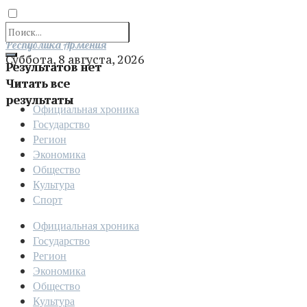
Отправить
Республика Армения
Суббота, 8 августа, 2026
Результатов нет
Читать все
результаты
Официальная хроника
Государство
Регион
Экономика
Общество
Культура
Спорт
Официальная хроника
Государство
Регион
Экономика
Общество
Культура