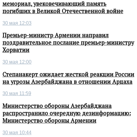
мемориал, увековечивающий память
погибших в Великой Отечественной войне
30 мая 12:03
Премьер-министр Армении направил
поздравительное послание премьер-министру
Хорватии
30 мая 12:00
Степанакерт ожидает жесткой реакции России
на угрозы Азербайджана в отношении Арцаха
30 мая 11:59
Министерство обороны Азербайджана
распространило очередную дезинформацию:
Министерство обороны Армении
30 мая 10:44