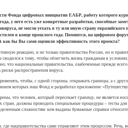
ости Фонда цифровых инициатив ЕАБР, работу которого курир
года, у него есть уже конкретные разработки, способные зам
вируса, не могли уехать в ту или иную страну евразийского 
ствлен в конце прошлого года. Помнится, на цифровом фору
А как бы Вы сами оценили эффективность этого проекта?
итивную реакцию, и не только правительства России, но и прав
сводился к тому, чтобы облегчить жизнь гражданам в условиях,
но, что национальные правительства, озабоченные прежде всего 
 риски распространения вируса.
именять, чтобы, с одной стороны, открывать границы, а с друг
нием которых наш Фонд и разработал приложение «Путешествую 
ны, что человек, который пересекает границу, не является носи
тран, должны проводить специальные процедуры – тесты для вы
еделенным сложностям: кем выданы бумажные справки относитель
где нацправительства сами управляют этим процессом. Речь, во