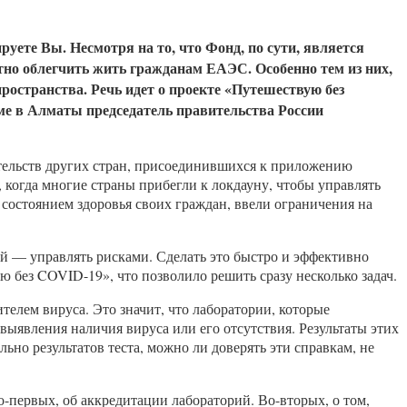
уете Вы. Несмотря на то, что Фонд, по сути, является
етно облегчить жить гражданам ЕАЭС. Особенно тем из них,
пространства. Речь идет о проекте «Путешествую без
ме в Алматы председатель правительства России
ительств других стран, присоединившихся к приложению
 когда многие страны прибегли к локдауну, чтобы управлять
состоянием здоровья своих граждан, ввели ограничения на
ой — управлять рисками. Сделать это быстро и эффективно
без COVID-19», что позволило решить сразу несколько задач.
телем вируса. Это значит, что лаборатории, которые
явления наличия вируса или его отсутствия. Результаты этих
но результатов теста, можно ли доверять эти справкам, не
-первых, об аккредитации лабораторий. Во-вторых, о том,