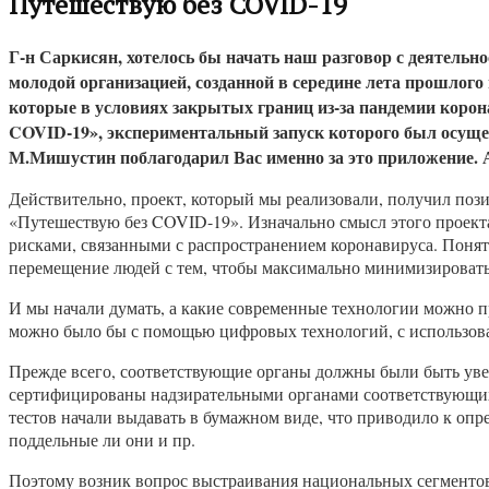
Путешествую без COVID-19
Г-н Саркисян, хотелось бы начать наш разговор с деятельн
молодой организацией, созданной в середине лета прошлого 
которые в условиях закрытых границ из-за пандемии корона
COVID-19», экспериментальный запуск которого был осуще
М.Мишустин поблагодарил Вас именно за это приложение. 
Действительно, проект, который мы реализовали, получил поз
«Путешествую без COVID-19». Изначально смысл этого проекта 
рисками, связанными с распространением коронавируса. Понят
перемещение людей с тем, чтобы максимально минимизировать
И мы начали думать, а какие современные технологии можно пр
можно было бы с помощью цифровых технологий, с использова
Прежде всего, соответствующие органы должны были быть увере
сертифицированы надзирательными органами соответствующих с
тестов начали выдавать в бумажном виде, что приводило к опр
поддельные ли они и пр.
Поэтому возник вопрос выстраивания национальных сегментов, 