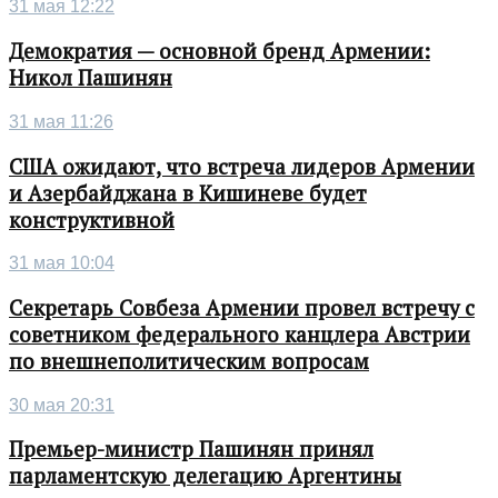
31 мая 12:22
Демократия — основной бренд Армении:
Никол Пашинян
31 мая 11:26
США ожидают, что встреча лидеров Армении
и Азербайджана в Кишиневе будет
конструктивной
31 мая 10:04
Секретарь Совбеза Армении провел встречу с
советником федерального канцлера Австрии
по внешнеполитическим вопросам
30 мая 20:31
Премьер-министр Пашинян принял
парламентскую делегацию Аргентины