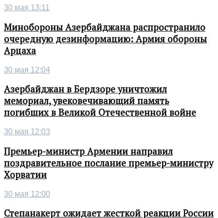
30 мая 13:11
Минобороны Азербайджана распространило
очередную дезинформацию: Армия обороны
Арцаха
30 мая 12:04
Азербайджан в Бердзоре уничтожил
мемориал, увековечивающий память
погибших в Великой Отечественной войне
30 мая 12:03
Премьер-министр Армении направил
поздравительное послание премьер-министру
Хорватии
30 мая 12:00
Степанакерт ожидает жесткой реакции России