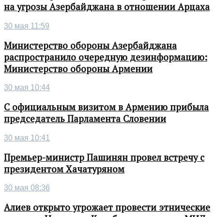
на угрозы Азербайджана в отношении Арцаха
30 мая 11:59
Министерство обороны Азербайджана
распространило очередную дезинформацию:
Министерство обороны Армении
30 мая 10:44
С официальным визитом в Армению прибыла
председатель Парламента Словении
30 мая 10:41
Премьер-министр Пашинян провел встречу с
президентом Хачатуряном
30 мая 08:36
Алиев открыто угрожает провести этнические