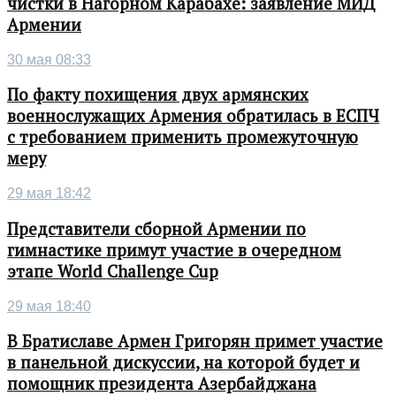
чистки в Нагорном Карабахе: заявление МИД
Армении
30 мая 08:33
По факту похищения двух армянских
военнослужащих Армения обратилась в ЕСПЧ
с требованием применить промежуточную
меру
29 мая 18:42
Представители сборной Армении по
гимнастике примут участие в очередном
этапе World Challenge Cup
29 мая 18:40
В Братиславе Армен Григорян примет участие
в панельной дискуссии, на которой будет и
помощник президента Азербайджана