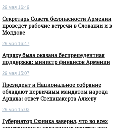
29 мая 16:49
Секретарь Совета безопасности Армении
проведет рабочие встречи в Словакии и в
Молдове
29 мая 16:47
Арцаху была оказана беспрецедентная
поддержка: министр финансов Армении
29 мая 15:07
Президент и Национальное собрание
обладают первичным мандатом народа
Арцаха: ответ Степанакерта Алиеву
29 мая 15:03
Губернатор Сюника заверил, что во всех