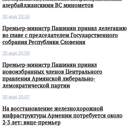
азербайджанскими ВС минометов
30 мая 20:16
Премьер-министр Пашинян принял делегацию
во главе с председателем Государственного
собрания Республики Словения
30 мая 20:09
Премьер-министр Пашинян принял
новоизбранных членов Центрального
правления Армянской либерально-
демократической партии
30 мая 20:07
На восстановление железнодорожной
инфраструктуры Армении потребуется около
2-3 лет: вице-премьер