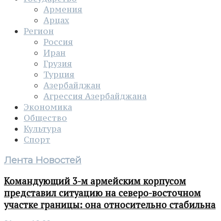
Армения
Арцах
Регион
Россия
Иран
Грузия
Турция
Азербайджан
Агрессия Азербайджана
Экономика
Общество
Культура
Спорт
Лента Новостей
Командующий 3-м армейским корпусом
представил ситуацию на северо-восточном
участке границы: она относительно стабильна