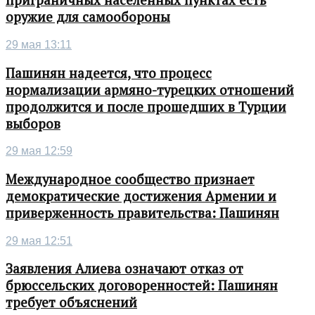
приграничных населенных пунктах есть
оружие для самообороны
29 мая 13:11
Пашинян надеется, что процесс
нормализации армяно-турецких отношений
продолжится и после прошедших в Турции
выборов
29 мая 12:59
Международное сообщество признает
демократические достижения Армении и
приверженность правительства: Пашинян
29 мая 12:51
Заявления Алиева означают отказ от
брюссельских договоренностей: Пашинян
требует объяснений