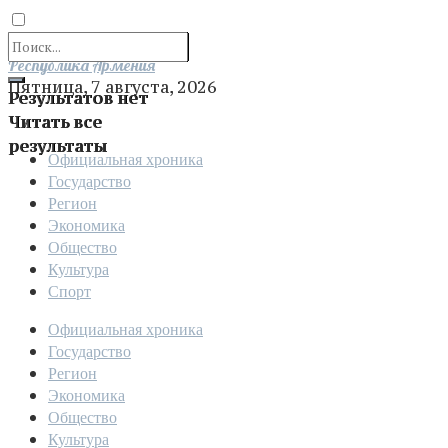
Отправить
Республика Армения
Пятница, 7 августа, 2026
Результатов нет
Читать все
результаты
Официальная хроника
Государство
Регион
Экономика
Общество
Культура
Спорт
Официальная хроника
Государство
Регион
Экономика
Общество
Культура