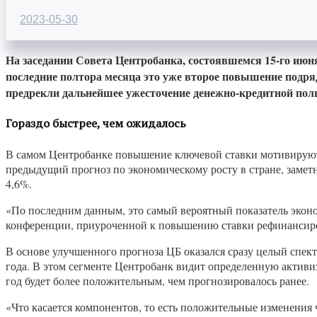
2023-05-30
На заседании Совета Центробанка, состоявшемся 15-го июня
последние полтора месяца это уже второе повышение подряд.
предрекли дальнейшее ужесточение денежно-кредитной полит
Гораздо быстрее, чем ожидалось
В самом Центробанке повышение ключевой ставки мотивируют
предыдущий прогноз по экономическому росту в стране, заметн
4,6%.
«По последним данным, это самый вероятный показатель эконо
конференции, приуроченной к повышению ставки рефинансир
В основе улучшенного прогноза ЦБ оказался сразу целый спект
года. В этом сегменте Центробанк видит определенную активиз
год будет более положительным, чем прогнозировалось ранее.
«Что касается компонентов, то есть положительные изменения