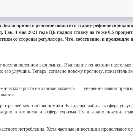
, было принято решение повысить ставку рефинансирования н
 Так, 4 мая 2021 года ЦБ поднял ставку на те же 0,5 процен
ики со стороны регулятора. Что, собственно, и произошло н
 восстановлением экономики. Нынешние тенденции настолько в
о его улучшив. Теперь, согласно новому прогнозу, показатель э
мического роста на данный момент», — уверенно заявил председ
ования.
р отраслей местной экономики. В лидеры выбилась сфера услуг, 
ацию, в том числе и в сфере туризма. Ну, и заодно, пояснил гл
 частного потребления. Хотя частные инвестиции продолжают о