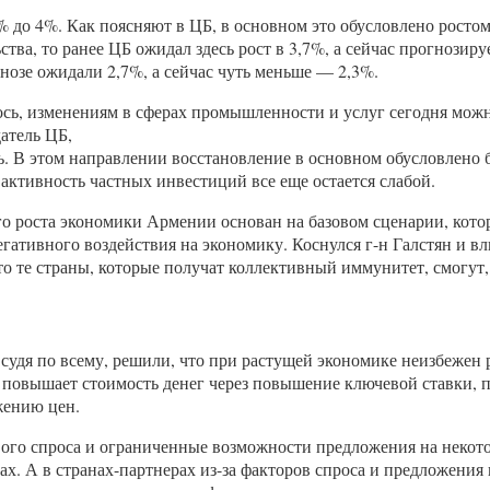
% до 4%. Как поясняют в ЦБ, в основном это обусловлено росто
ства, то ранее ЦБ ожидал здесь рост в 3,7%, а сейчас прогнозир
огнозе ожидали 2,7%, а сейчас чуть меньше — 2,3%.
сь, изменениям в сферах промышленности и услуг сегодня можн
атель ЦБ,
сь. В этом направлении восстановление в основном обусловлен
 активность частных инвестиций все еще остается слабой.
о роста экономики Армении основан на базовом сценарии, кото
негативного воздействия на экономику. Коснулся г-н Галстян и в
то те страны, которые получат коллективный иммунитет, смогут
 судя по всему, решили, что при растущей экономике неизбежен
 повышает стоимость денег через повышение ключевой ставки, п
ижению цен.
рового спроса и ограниченные возможности предложения на не
. А в странах-партнерах из-за факторов спроса и предложения