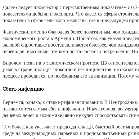
Далее следует промсектор с пересмотренным показателем с 0,7
показателями добычи и экспорта. Что касается сферы строитель
показатели в сфере сельского хозяйства, где в предыдущем пр
Фактически, именно благодаря более позитивным, чем ожидало
экономического роста в Армении. При этом, как указал председ
валовой спрос также восстанавливается быстрее, чем ожидало
переводов, высокими темпами роста частного потребления. Но
Впрочем, позитив в экономическом прогнозе ЦБ относительног
у нас в стране пройдут спокойно и без инцидентов, не оказав 
процесс проводится, но необходима его активизация. Потому ч
Сбить инфляцию
Вернемся, однако, к ставке рефинансирования. В Центробанке,
пытаются тем самым сбить инфляцию. Иначе говоря, регулятор
дешевых денег в экономике) явно не будет способствовать сн
Тем более, как указывает председатель ЦБ, быстрый рост ми
среду на международных сырьевых и продовольственных рынках