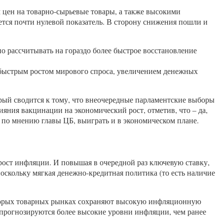
м цен на товарно-сырьевые товары, а также высокими
уется почти нулевой показатель. В сторону снижения пошли и
о рассчитывать на гораздо более быстрое восстановление
о быстрым ростом мирового спроса, увеличением денежных
рый сводится к тому, что внеочередные парламентские выборы
лияния вакцинации на экономический рост, отметив, что – да,
, по мнению главы ЦБ, выиграть и в экономическом плане.
 рост инфляции. И повышая в очередной раз ключевую ставку,
оскольку мягкая денежно-кредитная политика (то есть наличие
которых товарных рынках сохраняют высокую инфляционную
 прогнозируются более высокие уровни инфляции, чем ранее