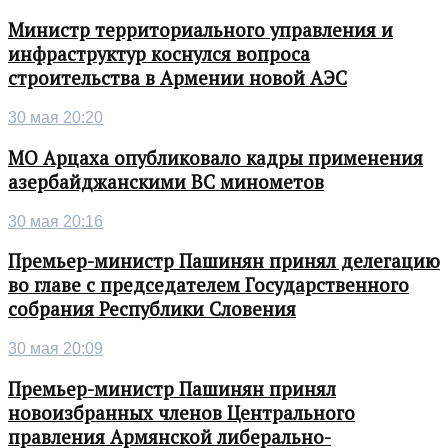
Министр территориального управления и
инфраструктур коснулся вопроса
строительства в Армении новой АЭС
30 мая 20:20
МО Арцаха опубликовало кадры применения
азербайджанскими ВС минометов
30 мая 20:16
Премьер-министр Пашинян принял делегацию
во главе с председателем Государственного
собрания Республики Словения
30 мая 20:09
Премьер-министр Пашинян принял
новоизбранных членов Центрального
правления Армянской либерально-