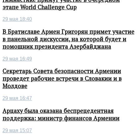
этапе World Challenge Cup
29 мая 18:40
В Братиславе Армен Григорян примет участие
в панельной дискуссии, на которой будет и
помощник президента Азербайджана
29 мая 16:49
Секретарь Совета безопасности Армении
проведет рабочие встречи в Словакии и в
Молдове
29 мая 16:47
Арцаху была оказана беспрецедентная
поддержка: министр финансов Армении
29 мая 15:07