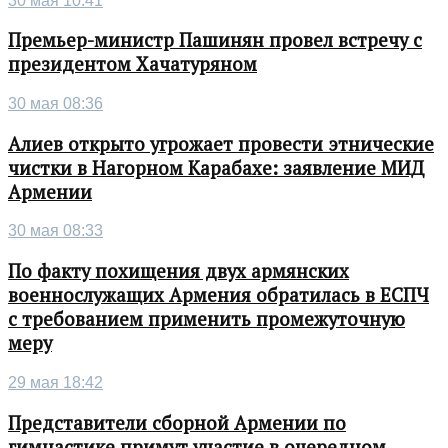
30 мая 10:41
Премьер-министр Пашинян провел встречу с
президентом Хачатуряном
30 мая 08:36
Алиев открыто угрожает провести этнические
чистки в Нагорном Карабахе: заявление МИД
Армении
30 мая 08:33
По факту похищения двух армянских
военнослужащих Армения обратилась в ЕСПЧ
с требованием применить промежуточную
меру
29 мая 18:42
Представители сборной Армении по
гимнастике примут участие в очередном