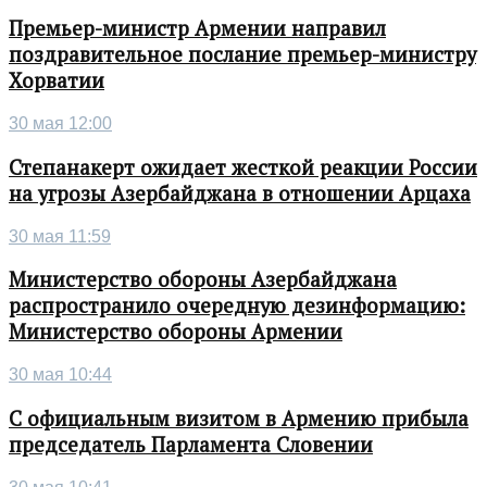
Премьер-министр Армении направил
поздравительное послание премьер-министру
Хорватии
30 мая 12:00
Степанакерт ожидает жесткой реакции России
на угрозы Азербайджана в отношении Арцаха
30 мая 11:59
Министерство обороны Азербайджана
распространило очередную дезинформацию:
Министерство обороны Армении
30 мая 10:44
С официальным визитом в Армению прибыла
председатель Парламента Словении