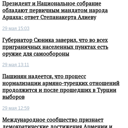
Президент и Национальное собрание
обладают первичным мандатом народа
Арцаха: ответ Степанакерта Алиеву
29 мая 15:03
Губернатор Сюника заверил, что во всех
приграничных населенных пунктах есть
оружие для самообороны
29 мая 13:11
Пашинян надеется, что процесс
нормализации армяно-турецких отношений
продолжится и после прошедших в Турции
выборов
29 мая 12:59
Международное сообщество признает
демократические достижения Армении и