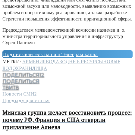
возможной засухи или маловодности, выявлению возможных
проблем и оперативному реагированию, а также разработке
Стратегии повышения эффективности ирригационной сферы.
Председателем межведомственной комиссии назначен и. о.
министра территориального управления и инфраструктур
Сурен Папикян.
Подписывайтесь на наш Телеграм канал
МЕТКИ:
АРМЕНИЯ
ВОДА
ВОДНЫЕ РЕСУРСЫ
НОВЫЕ
ВОДОХРАНИЛИЩА
ПОДЕЛИТЬСЯ
12
ПОДЕЛИТЬСЯ
ТВИТ
8
Новости СМИ2
Предыдущая статья
Минская группа желает восстановить процесс:
почему РФ, Франция и США отвергли
приглашение Алиева