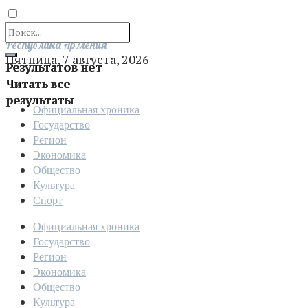
Отправить
Республика Армения
Пятница, 7 августа, 2026
Результатов нет
Читать все
результаты
Официальная хроника
Государство
Регион
Экономика
Общество
Культура
Спорт
Официальная хроника
Государство
Регион
Экономика
Общество
Культура