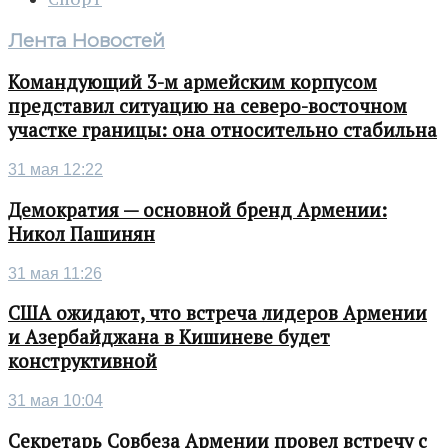
Лента Новостей
Командующий 3-м армейским корпусом
представил ситуацию на северо-восточном
участке границы: она относительно стабильна
31 мая 12:22
Демократия — основной бренд Армении:
Никол Пашинян
31 мая 11:26
США ожидают, что встреча лидеров Армении
и Азербайджана в Кишиневе будет
конструктивной
31 мая 10:04
Секретарь Совбеза Армении провел встречу с