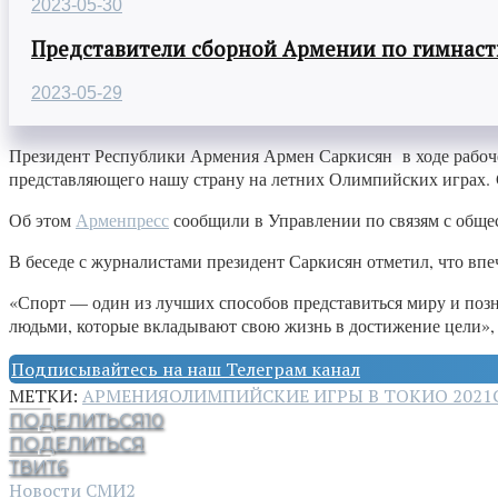
2023-05-30
Представители сборной Армении по гимнасти
2023-05-29
Президент Республики Армения Армен Саркисян в ходе рабоче
представляющего нашу страну на летних Олимпийских играх.
Об этом
Арменпресс
сообщили в Управлении по связям с обще
В беседе с журналистами президент Саркисян отметил, что в
«Спорт — один из лучших способов представиться миру и поз
людьми, которые вкладывают свою жизнь в достижение цели», 
Подписывайтесь на наш Телеграм канал
МЕТКИ:
АРМЕНИЯ
ОЛИМПИЙСКИЕ ИГРЫ В ТОКИО 2021
ПОДЕЛИТЬСЯ
10
ПОДЕЛИТЬСЯ
ТВИТ
6
Новости СМИ2