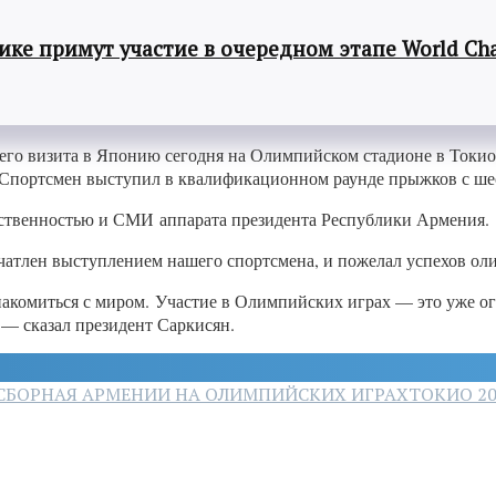
ке примут участие в очередном этапе World Cha
го визита в Японию сегодня на Олимпийском стадионе в Токио
 Спортсмен выступил в квалификационном раунде прыжков с ше
ственностью и СМИ аппарата президента Республики Армения.
печатлен выступлением нашего спортсмена, и пожелал успехов 
накомиться с миром. Участие в Олимпийских играх — это уже о
— сказал президент Саркисян.
СБОРНАЯ АРМЕНИИ НА ОЛИМПИЙСКИХ ИГРАХ
ТОКИО 20