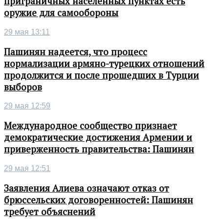
приграничных населенных пунктах есть
оружие для самообороны
29 мая 13:11
Пашинян надеется, что процесс
нормализации армяно-турецких отношений
продолжится и после прошедших в Турции
выборов
29 мая 12:59
Международное сообщество признает
демократические достижения Армении и
приверженность правительства: Пашинян
29 мая 12:51
Заявления Алиева означают отказ от
брюссельских договоренностей: Пашинян
требует объяснений