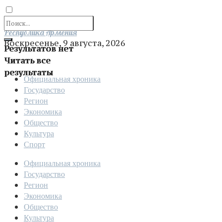
Отправить
Республика Армения
Воскресенье, 9 августа, 2026
Результатов нет
Читать все
результаты
Официальная хроника
Государство
Регион
Экономика
Общество
Культура
Спорт
Официальная хроника
Государство
Регион
Экономика
Общество
Культура