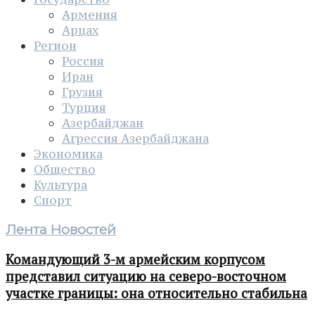
Армения
Арцах
Регион
Россия
Иран
Грузия
Турция
Азербайджан
Агрессия Азербайджана
Экономика
Общество
Культура
Спорт
Лента Новостей
Командующий 3-м армейским корпусом
представил ситуацию на северо-восточном
участке границы: она относительно стабильна