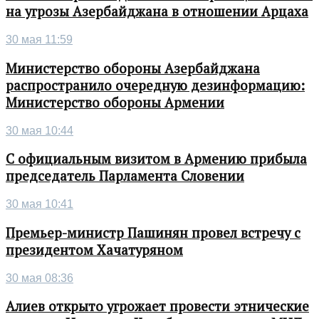
на угрозы Азербайджана в отношении Арцаха
30 мая 11:59
Министерство обороны Азербайджана
распространило очередную дезинформацию:
Министерство обороны Армении
30 мая 10:44
С официальным визитом в Армению прибыла
председатель Парламента Словении
30 мая 10:41
Премьер-министр Пашинян провел встречу с
президентом Хачатуряном
30 мая 08:36
Алиев открыто угрожает провести этнические