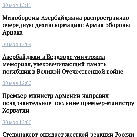
30 мая 13:11
Минобороны Азербайджана распространило
очередную дезинформацию: Армия обороны
Арцаха
30 мая 12:04
Азербайджан в Бердзоре уничтожил
мемориал, увековечивающий память
погибших в Великой Отечественной войне
30 мая 12:03
Премьер-министр Армении направил
поздравительное послание премьер-министру
Хорватии
30 мая 12:00
Степанакерт ожидает жесткой реакции России