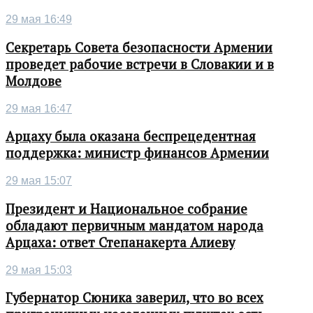
29 мая 16:49
Секретарь Совета безопасности Армении
проведет рабочие встречи в Словакии и в
Молдове
29 мая 16:47
Арцаху была оказана беспрецедентная
поддержка: министр финансов Армении
29 мая 15:07
Президент и Национальное собрание
обладают первичным мандатом народа
Арцаха: ответ Степанакерта Алиеву
29 мая 15:03
Губернатор Сюника заверил, что во всех