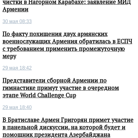
чистки в Нагорном Карабахе: заявление МИД
Армении
30 мая 08:33
По факту похищения двух армянских
военнослужащих Армения обратилась в ЕСПЧ
с требованием применить промежуточную
меру
29 мая 18:42
Представители сборной Армении по
гимнастике примут участие в очередном
этапе World Challenge Cup
29 мая 18:40
В Братиславе Армен Григорян примет участие
в панельной дискуссии, на которой будет и
помощник президента Азербайджана