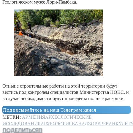
Геологическом музее Лори-Памбака.
Отныне строительные работы на этой территории будут
вестись под контролем специалистов Министерства НОКС, и
в случае необходимости будут проведены полные раскопки.
Подписывайтесь на наш Телеграм канал
МЕТКИ:
АРМЕНИЯ
АРХЕОЛОГИЧЕСКИЕ
ИССЛЕДОВАНИЯ
АРХЕОЛОГИЯ
ВАНАДЗОР
ЕРЕВАН
КУЛЬТ
ПОДЕЛИТЬСЯ
11