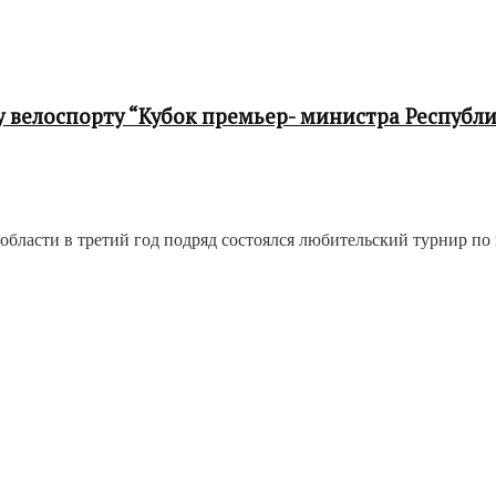
 велоспорту “Кубок премьер- министра Республ
области в третий год подряд состоялся любительский турнир п