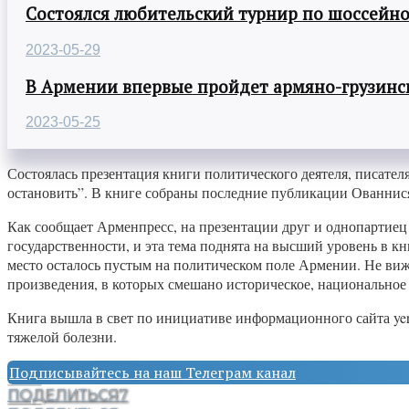
Состоялся любительский турнир по шоссейно
2023-05-29
В Армении впервые пройдет армяно-грузинск
2023-05-25
Состоялась презентация книги политического деятеля, писате
остановить”. В книге собраны последние публикации Ованнися
Как сообщает Арменпресс, на презентации друг и однопартиец
государственности, и эта тема поднята на высший уровень в 
место осталось пустым на политическом поле Армении. Не вижу 
произведения, в которых смешано историческое, национальное
Книга вышла в свет по инициативе информационного сайта yerk
тяжелой болезни.
Подписывайтесь на наш Телеграм канал
ПОДЕЛИТЬСЯ
7