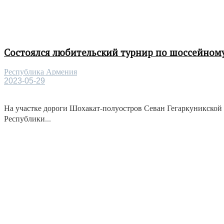
Состоялся любительский турнир по шоссейному
Республика Армения
2023-05-29
На участке дороги Шохакат-полуостров Севан Гегаркуникской 
Республики...