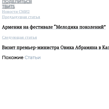
ПОДЕЛИТЬСЯ
ТВИТ
5
Новости СМИ2
Предыдущая статья
Армения на фестивале “Мелодика поколений”
Следующая статья
Визит премьер-министра Овика Абрамяна в Ка
Похожие
Статьи