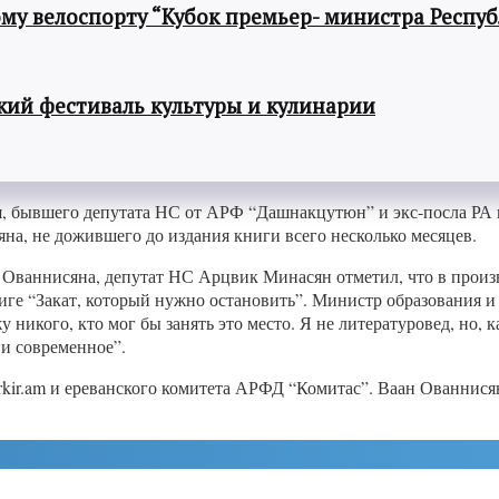
му велоспорту “Кубок премьер- министра Респу
ий фестиваль культуры и кулинарии
ля, бывшего депутата НС от АРФ “Дашнакцутюн” и экс-посла РА
на, не дожившего до издания книги всего несколько месяцев.
 Ованнисяна, депутат НС Арцвик Минасян отметил, что в произ
книге “Закат, который нужно остановить”. Министр образования
никого, кто мог бы занять это место. Я не литературовед, но, к
 и современное”.
ir.am и ереванского комитета АРФД “Комитас”. Ваан Ованнисян с