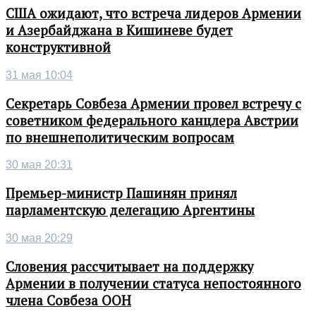
США ожидают, что встреча лидеров Армении
и Азербайджана в Кишиневе будет
конструктивной
31 мая 10:04
Секретарь Совбеза Армении провел встречу с
советником федерального канцлера Австрии
по внешнеполитическим вопросам
30 мая 20:31
Премьер-министр Пашинян принял
парламентскую делегацию Аргентины
30 мая 20:29
Словения рассчитывает на поддержку
Армении в получении статуса непостоянного
члена Совбеза ООН