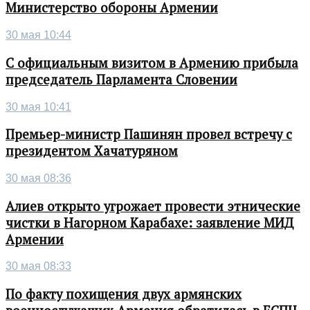
Министерство обороны Армении
30 мая 10:44
С официальным визитом в Армению прибыла
председатель Парламента Словении
30 мая 10:41
Премьер-министр Пашинян провел встречу с
президентом Хачатуряном
30 мая 08:36
Алиев открыто угрожает провести этнические
чистки в Нагорном Карабахе: заявление МИД
Армении
30 мая 08:33
По факту похищения двух армянских