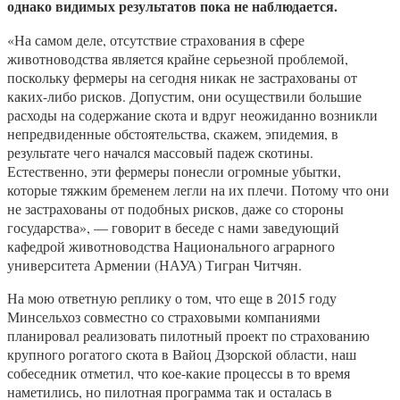
однако видимых результатов пока не наблюдается.
«На самом деле, отсутствие страхования в сфере
животноводства является крайне серьезной проблемой,
поскольку фермеры на сегодня никак не застрахованы от
каких-либо рисков. Допустим, они осуществили большие
расходы на содержание скота и вдруг неожиданно возникли
непредвиденные обстоятельства, скажем, эпидемия, в
результате чего начался массовый падеж скотины.
Естественно, эти фермеры понесли огромные убытки,
которые тяжким бременем легли на их плечи. Потому что они
не застрахованы от подобных рисков, даже со стороны
государства», — говорит в беседе с нами заведующий
кафедрой животноводства Национального аграрного
университета Армении (НАУА) Тигран Читчян.
На мою ответную реплику о том, что еще в 2015 году
Минсельхоз совместно со страховыми компаниями
планировал реализовать пилотный проект по страхованию
крупного рогатого скота в Вайоц Дзорской области, наш
собеседник отметил, что кое-какие процессы в то время
наметились, но пилотная программа так и осталась в