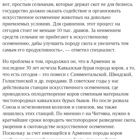
вот, простым сельчанам, которые держат скот не для бизнеса,
государство должно оказать содействие и организовать
искусственное осеменение животных на довольно
приемлемых условиях. Для сравнения, этот процесс на
сегодня стоит не меньше 10 тыс. драмов. За неимением
средств сельчане не прибегают к искусственному
осеменению, дабы улучшить породу скота и увеличить тем
самым его продуктивность», — отметил специалист.
Но проблема в том, продолжил он, что в Армении за
последние 30 лет исчезла Кавказская бурая порода коров, а то,
что есть сегодня – это помеси с Симментальской, Швидской,
Голшстинской и др. породами. В советские годы у нас
действовали станции искусственного осеменения, где
проводилось оплодотворение коров семенным материалом
чистопородных кавказских бурых быков. Но после развала
Союза и исчезновения колхозов и совхозов, мы также
лишились этих станций. По мнению г-на Читчяна, нужно в
кратчайшие сроки возродить чистопородное разведение скота,
укоренив в скотоводстве искусственное осеменение.
Поскольку за счет имеющейся в Армении породы коров