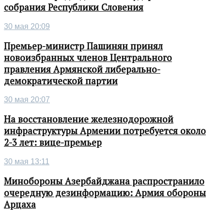
собрания Республики Словения
30 мая 20:09
Премьер-министр Пашинян принял
новоизбранных членов Центрального
правления Армянской либерально-
демократической партии
30 мая 20:07
На восстановление железнодорожной
инфраструктуры Армении потребуется около
2-3 лет: вице-премьер
30 мая 13:11
Минобороны Азербайджана распространило
очередную дезинформацию: Армия обороны
Арцаха