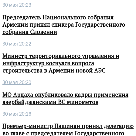
30 мая 20:23
Председатель Национального собрания
Армении принял спикера Государственного
собрания Словении
30 мая 20:22
Министр территориального управления и
инфраструктур коснулся вопроса
строительства в Армении новой АЭС
30 мая 20:20
МО Арцаха опубликовало кадры применения
азербайджанскими ВС минометов
30 мая 20:16
Премьер-министр Пашинян принял делегацию
во главе с председателем Государственного