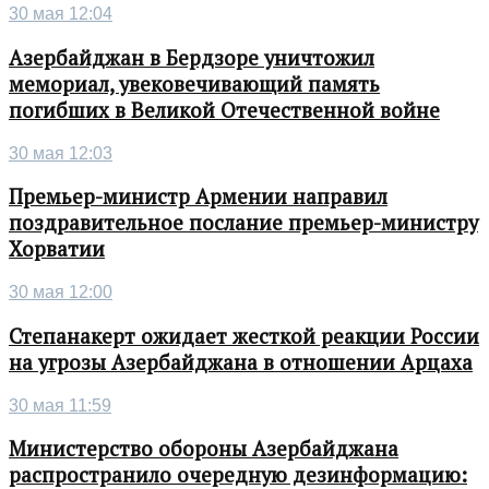
30 мая 12:04
Азербайджан в Бердзоре уничтожил
мемориал, увековечивающий память
погибших в Великой Отечественной войне
30 мая 12:03
Премьер-министр Армении направил
поздравительное послание премьер-министру
Хорватии
30 мая 12:00
Степанакерт ожидает жесткой реакции России
на угрозы Азербайджана в отношении Арцаха
30 мая 11:59
Министерство обороны Азербайджана
распространило очередную дезинформацию: