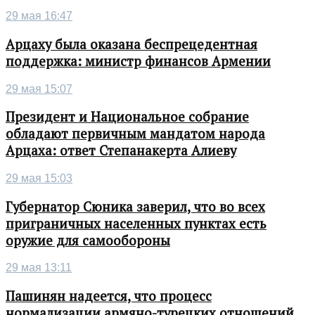
29 мая 16:47
Арцаху была оказана беспрецедентная
поддержка: министр финансов Армении
29 мая 15:07
Президент и Национальное собрание
обладают первичным мандатом народа
Арцаха: ответ Степанакерта Алиеву
29 мая 15:03
Губернатор Сюника заверил, что во всех
приграничных населенных пунктах есть
оружие для самообороны
29 мая 13:11
Пашинян надеется, что процесс
нормализации армяно-турецких отношений