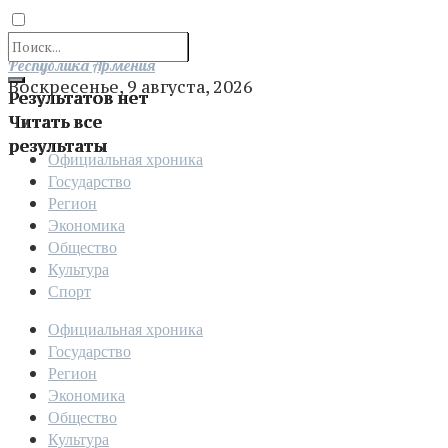
Отправить
Республика Армения
Воскресенье, 9 августа, 2026
Результатов нет
Читать все
результаты
Официальная хроника
Государство
Регион
Экономика
Общество
Культура
Спорт
Официальная хроника
Государство
Регион
Экономика
Общество
Культура