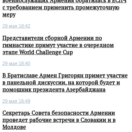
военнослужащих Армения обратилась в ЕСПЧ
с требованием применить промежуточную
меру
29 мая 18:42
Представители сборной Армении по
гимнастике примут участие в очередном
этапе World Challenge Cup
29 мая 18:40
В Братиславе Армен Григорян примет участие
в панельной дискуссии, на которой будет и
помощник президента Азербайджана
29 мая 16:49
Секретарь Совета безопасности Армении
проведет рабочие встречи в Словакии и в
Молдове