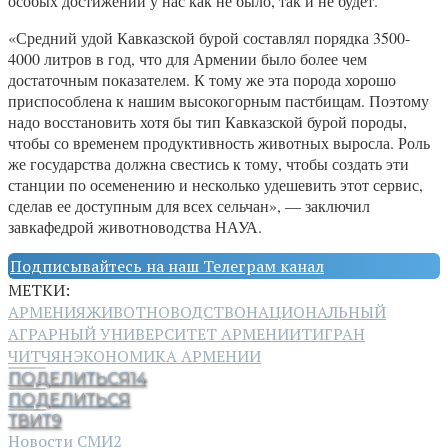
особых достижений у нас как не было, так и не будет.
«Средний удой Кавказской бурой составлял порядка 3500-
4000 литров в год, что для Армении было более чем
достаточным показателем. К тому же эта порода хорошо
приспособлена к нашим высокогорным пастбищам. Поэтому
надо восстановить хотя бы тип Кавказской бурой породы,
чтобы со временем продуктивность животных выросла. Роль
же государства должна свестись к тому, чтобы создать эти
станции по осеменению и несколько удешевить этот сервис,
сделав ее доступным для всех сельчан», — заключил
завкафедрой животноводства НАУА.
Подписывайтесь на наш Телеграм канал
МЕТКИ:
АРМЕНИЯ
ЖИВОТНОВОДСТВО
НАЦИОНАЛЬНЫЙ
АГРАРНЫЙ УНИВЕРСИТЕТ АРМЕНИИ
ТИГРАН
ЧИТЧЯН
ЭКОНОМИКА АРМЕНИИ
ПОДЕЛИТЬСЯ
14
ПОДЕЛИТЬСЯ
ТВИТ
9
Новости СМИ2