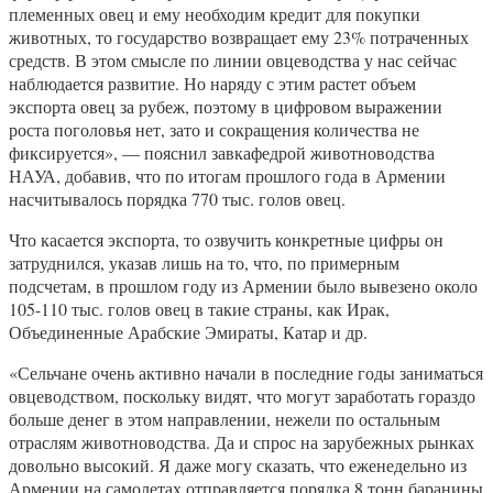
племенных овец и ему необходим кредит для покупки
животных, то государство возвращает ему 23% потраченных
средств. В этом смысле по линии овцеводства у нас сейчас
наблюдается развитие. Но наряду с этим растет объем
экспорта овец за рубеж, поэтому в цифровом выражении
роста поголовья нет, зато и сокращения количества не
фиксируется», — пояснил завкафедрой животноводства
НАУА, добавив, что по итогам прошлого года в Армении
насчитывалось порядка 770 тыс. голов овец.
Что касается экспорта, то озвучить конкретные цифры он
затруднился, указав лишь на то, что, по примерным
подсчетам, в прошлом году из Армении было вывезено около
105-110 тыс. голов овец в такие страны, как Ирак,
Объединенные Арабские Эмираты, Катар и др.
«Сельчане очень активно начали в последние годы заниматься
овцеводством, поскольку видят, что могут заработать гораздо
больше денег в этом направлении, нежели по остальным
отраслям животноводства. Да и спрос на зарубежных рынках
довольно высокий. Я даже могу сказать, что еженедельно из
Армении на самолетах отправляется порядка 8 тонн баранины