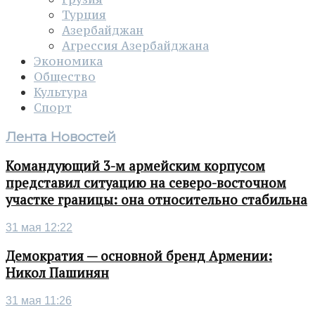
Турция
Азербайджан
Агрессия Азербайджана
Экономика
Общество
Культура
Спорт
Лента Новостей
Командующий 3-м армейским корпусом
представил ситуацию на северо-восточном
участке границы: она относительно стабильна
31 мая 12:22
Демократия — основной бренд Армении:
Никол Пашинян
31 мая 11:26