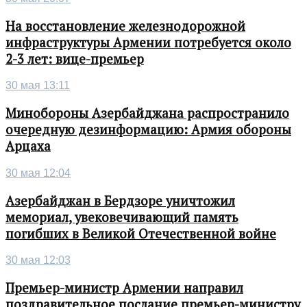
На восстановление железнодорожной
инфраструктуры Армении потребуется около
2-3 лет: вице-премьер
30 мая 13:11
Минобороны Азербайджана распространило
очередную дезинформацию: Армия обороны
Арцаха
30 мая 12:04
Азербайджан в Бердзоре уничтожил
мемориал, увековечивающий память
погибших в Великой Отечественной войне
30 мая 12:03
Премьер-министр Армении направил
поздравительное послание премьер-министру