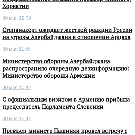
Хорватии
30 мая 12:00
Степанакерт ожидает жесткой реакции России
на угрозы Азербайджана в отношении Арцаха
30 мая 11:59
Министерство обороны Азербайджана
распространило очередную дезинформацию:
Министерство обороны Армении
30 мая 10:44
С официальным визитом в Армению прибыла
председатель Парламента Словении
30 мая 10:41
Премьер-министр Пашинян провел встречу с