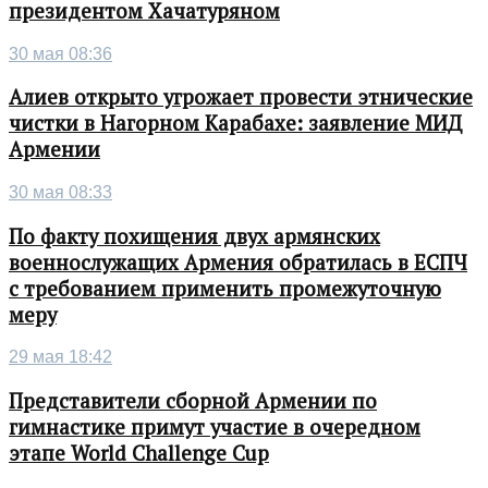
президентом Хачатуряном
30 мая 08:36
Алиев открыто угрожает провести этнические
чистки в Нагорном Карабахе: заявление МИД
Армении
30 мая 08:33
По факту похищения двух армянских
военнослужащих Армения обратилась в ЕСПЧ
с требованием применить промежуточную
меру
29 мая 18:42
Представители сборной Армении по
гимнастике примут участие в очередном
этапе World Challenge Cup