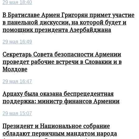
29 мая 18:40
В Братиславе Армен Григорян примет участие
в панельной дискуссии, на которой будет и
помощник президента Азербайджана
29 мая 16:49
Секретарь Совета безопасности Армении
проведет рабочие встречи в Словакии и в
Молдове
29 мая 16:47
Арцаху была оказана беспрецедентная
поддержка: министр финансов Армении
29 мая 15:07
Президент и Национальное собрание
обладают первичным мандатом народа