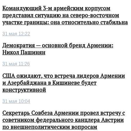
Командующий 3-м армейским корпусом
представил ситуацию на северо-восточном
участке границы: она относительно стабильна
31 мая 12:22
Демократия — основной бренд Армении:
Никол Пашинян
31 мая 11:26
США ожидают, что встреча лидеров Армении
и Азербайджана в Кишиневе будет
конструктивной
31 мая 10:04
Секретарь Совбеза Армении провел встречу с
советником федерального канцлера Австрии
по внешнеполитическим вопросам