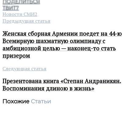
ПОДЕЛИТЬСЯ
ТВИТ
7
Новости СМИ2
Предыдущая статья
Женская сборная Армении поедет на 44-ю
Всемирную шахматную олимпиаду с
амбициозной целью — наконец-то стать
призером
Следующая статья
Презентована книга «Степан Андраникян.
Воспоминания длиною в жизнь»
Похожие
Статьи