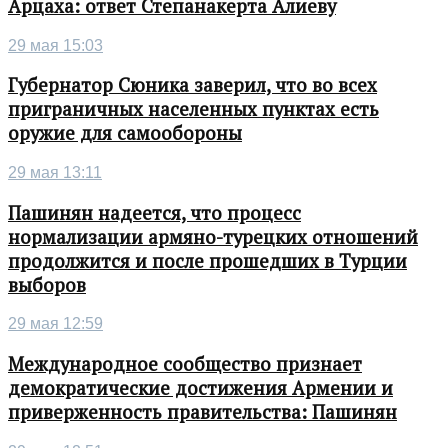
Арцаха: ответ Степанакерта Алиеву
29 мая 15:03
Губернатор Сюника заверил, что во всех
приграничных населенных пунктах есть
оружие для самообороны
29 мая 13:11
Пашинян надеется, что процесс
нормализации армяно-турецких отношений
продолжится и после прошедших в Турции
выборов
29 мая 12:59
Международное сообщество признает
демократические достижения Армении и
приверженность правительства: Пашинян