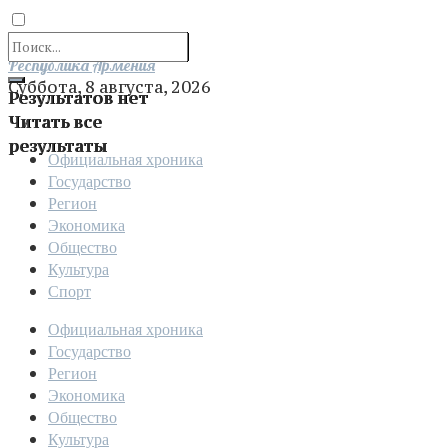
Отправить
Республика Армения
Суббота, 8 августа, 2026
Результатов нет
Читать все
результаты
Официальная хроника
Государство
Регион
Экономика
Общество
Культура
Спорт
Официальная хроника
Государство
Регион
Экономика
Общество
Культура