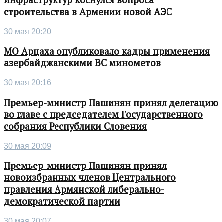
строительства в Армении новой АЭС
30 мая 20:20
МО Арцаха опубликовало кадры применения
азербайджанскими ВС минометов
30 мая 20:16
Премьер-министр Пашинян принял делегацию
во главе с председателем Государственного
собрания Республики Словения
30 мая 20:09
Премьер-министр Пашинян принял
новоизбранных членов Центрального
правления Армянской либерально-
демократической партии
30 мая 20:07