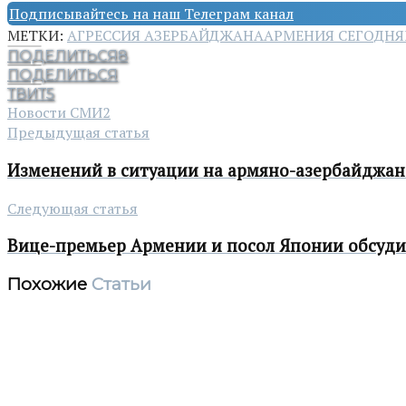
Подписывайтесь на наш Телеграм канал
МЕТКИ:
АГРЕССИЯ АЗЕРБАЙДЖАНА
АРМЕНИЯ СЕГОДНЯ
ПОДЕЛИТЬСЯ
8
ПОДЕЛИТЬСЯ
ТВИТ
5
Новости СМИ2
Предыдущая статья
Изменений в ситуации на армяно-азербайджан
Следующая статья
Вице-премьер Армении и посол Японии обсуди
Похожие
Статьи