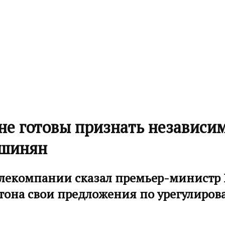
не готовы признать независи
ашинян
лекомпании сказал премьер-министр 
гтона свои предложения по урегулиров