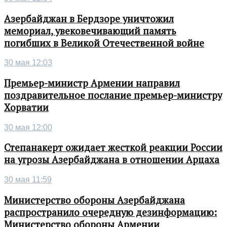
Азербайджан в Бердзоре уничтожил
мемориал, увековечивающий память
погибших в Великой Отечественной войне
30 мая 12:03
Премьер-министр Армении направил
поздравительное послание премьер-министру
Хорватии
30 мая 12:00
Степанакерт ожидает жесткой реакции России
на угрозы Азербайджана в отношении Арцаха
30 мая 11:59
Министерство обороны Азербайджана
распространило очередную дезинформацию:
Министерство обороны Армении