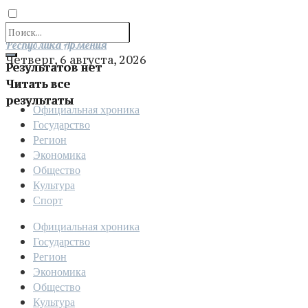
Отправить
Республика Армения
Четверг, 6 августа, 2026
Результатов нет
Читать все
результаты
Официальная хроника
Государство
Регион
Экономика
Общество
Культура
Спорт
Официальная хроника
Государство
Регион
Экономика
Общество
Культура