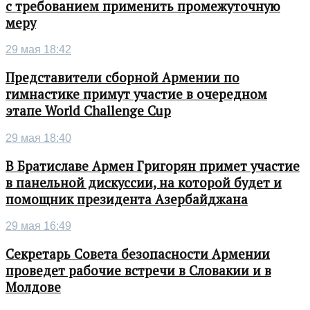
с требованием применить промежуточную
меру
29 мая 18:42
Представители сборной Армении по
гимнастике примут участие в очередном
этапе World Challenge Cup
29 мая 18:40
В Братиславе Армен Григорян примет участие
в панельной дискуссии, на которой будет и
помощник президента Азербайджана
29 мая 16:49
Секретарь Совета безопасности Армении
проведет рабочие встречи в Словакии и в
Молдове