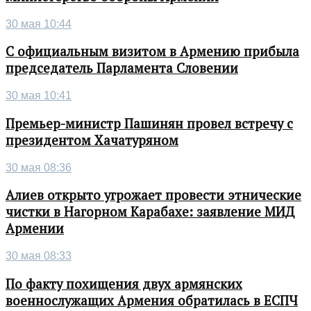
30 мая 10:44
С официальным визитом в Армению прибыла
председатель Парламента Словении
30 мая 10:41
Премьер-министр Пашинян провел встречу с
президентом Хачатуряном
30 мая 08:36
Алиев открыто угрожает провести этнические
чистки в Нагорном Карабахе: заявление МИД
Армении
30 мая 08:33
По факту похищения двух армянских
военнослужащих Армения обратилась в ЕСПЧ