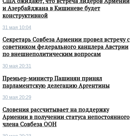
США ожидают, что встреча лидеров Армении
и Азербайджана в Кишиневе будет
конструктивной
31 мая 10:04
Секретарь Совбеза Армении провел встречу с
советником федерального канцлера Австрии
по внешнеполитическим вопросам
30 мая 20:31
Премьер-министр Пашинян принял
парламентскую делегацию Аргентины
30 мая 20:29
Словения рассчитывает на поддержку
Армении в получении статуса непостоянного
члена Совбеза ООН