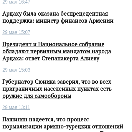
29 мая 16:47
Арцаху была оказана беспрецедентная
поддержка: министр финансов Армении
29 мая 15:07
Президент и Национальное собрание
обладают первичным мандатом народа
Арцаха: ответ Степанакерта Алиеву
29 мая 15:03
Губернатор Сюника заверил, что во всех
приграничных населенных пунктах есть
оружие для самообороны
29 мая 13:11
Пашинян надеется, что процесс
нормализации армяно-турецких отношений