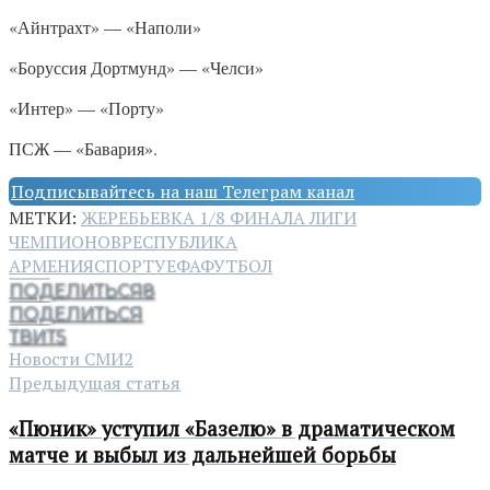
«Айнтрахт» — «Наполи»
«Боруссия Дортмунд» — «Челси»
«Интер» — «Порту»
ПСЖ — «Бавария».
Подписывайтесь на наш Телеграм канал
МЕТКИ:
ЖЕРЕБЬЕВКА 1/8 ФИНАЛА ЛИГИ
ЧЕМПИОНОВ
РЕСПУБЛИКА
АРМЕНИЯ
СПОРТ
УЕФА
ФУТБОЛ
ПОДЕЛИТЬСЯ
8
ПОДЕЛИТЬСЯ
ТВИТ
5
Новости СМИ2
Предыдущая статья
«Пюник» уступил «Базелю» в драматическом
матче и выбыл из дальнейшей борьбы