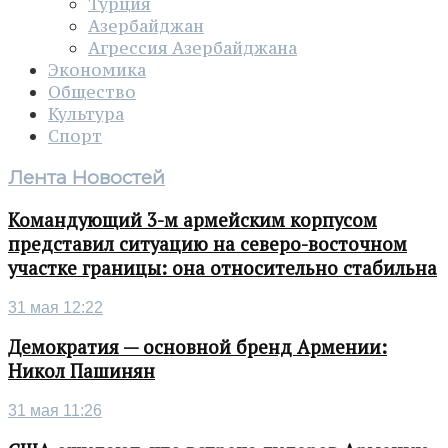
Турция
Азербайджан
Агрессия Азербайджана
Экономика
Общество
Культура
Спорт
Лента Новостей
Командующий 3-м армейским корпусом
представил ситуацию на северо-восточном
участке границы: она относительно стабильна
31 мая 12:22
Демократия — основной бренд Армении:
Никол Пашинян
31 мая 11:26