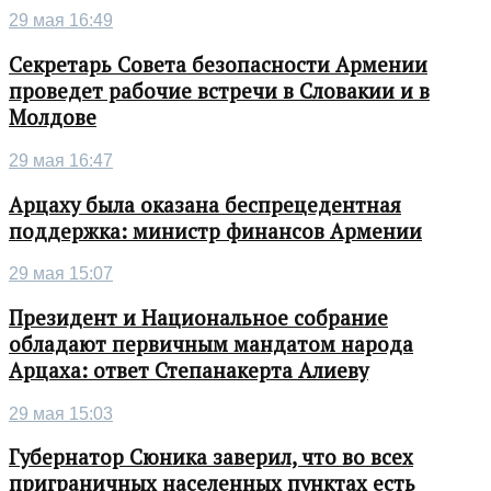
29 мая 16:49
Секретарь Совета безопасности Армении
проведет рабочие встречи в Словакии и в
Молдове
29 мая 16:47
Арцаху была оказана беспрецедентная
поддержка: министр финансов Армении
29 мая 15:07
Президент и Национальное собрание
обладают первичным мандатом народа
Арцаха: ответ Степанакерта Алиеву
29 мая 15:03
Губернатор Сюника заверил, что во всех
приграничных населенных пунктах есть