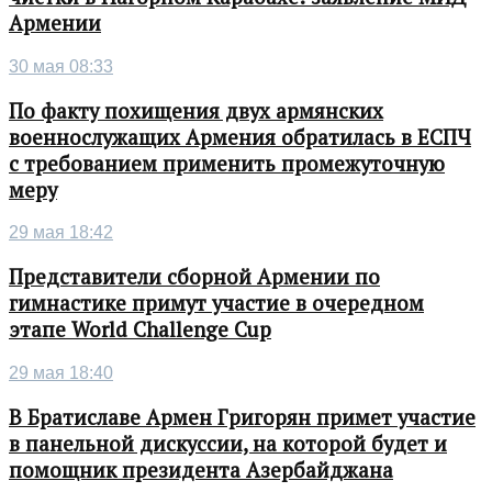
Армении
30 мая 08:33
По факту похищения двух армянских
военнослужащих Армения обратилась в ЕСПЧ
с требованием применить промежуточную
меру
29 мая 18:42
Представители сборной Армении по
гимнастике примут участие в очередном
этапе World Challenge Cup
29 мая 18:40
В Братиславе Армен Григорян примет участие
в панельной дискуссии, на которой будет и
помощник президента Азербайджана