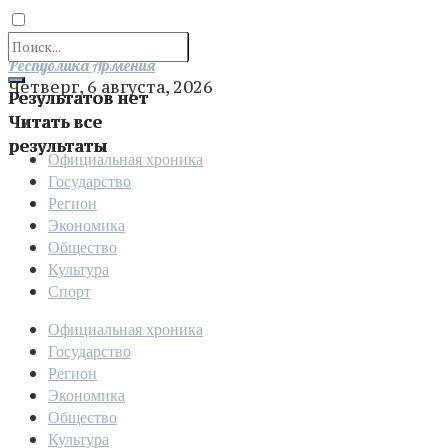
Отправить
Республика Армения
Четверг, 6 августа, 2026
Результатов нет
Читать все
результаты
Официальная хроника
Государство
Регион
Экономика
Общество
Культура
Спорт
Официальная хроника
Государство
Регион
Экономика
Общество
Культура