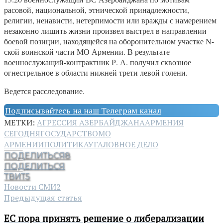
расовой, национальной, этнической принадлежности,
религии, ненависти, нетерпимости или вражды с намерением
незаконно лишить жизни произвел выстрел в направлении
боевой позиции, находящейся на оборонительном участке N-
ской воинской части МО Армении. В результате
военнослужащий-контрактник Р. А. получил сквозное
огнестрельное в области нижней трети левой голени.
Ведется расследование.
Подписывайтесь на наш Телеграм канал
МЕТКИ:
АГРЕССИЯ АЗЕРБАЙДЖАНА
АРМЕНИЯ
СЕГОДНЯ
ГОСУДАРСТВО
МО
АРМЕНИИ
ПОЛИТИКА
УГАЛОВНОЕ ДЕЛО
ПОДЕЛИТЬСЯ
8
ПОДЕЛИТЬСЯ
ТВИТ
5
Новости СМИ2
Предыдущая статья
ЕС пора принять решение о либерализации