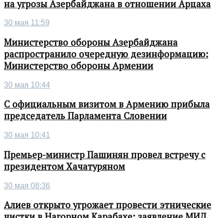
на угрозы Азербайджана в отношении Арцаха
30 мая 11:59
Министерство обороны Азербайджана
распространило очередную дезинформацию:
Министерство обороны Армении
30 мая 10:44
С официальным визитом в Армению прибыла
председатель Парламента Словении
30 мая 10:41
Премьер-министр Пашинян провел встречу с
президентом Хачатуряном
30 мая 08:36
Алиев открыто угрожает провести этнические
чистки в Нагорном Карабахе: заявление МИД