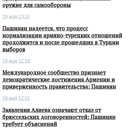
оружие для самообороны
29 мая 13:11
Пашинян надеется, что процесс
нормализации армяно-турецких отношений
продолжится и после прошедших в Турции
выборов
29 мая 12:59
Международное сообщество признает
демократические достижения Армении и
приверженность правительства: Пашинян
29 мая 12:51
Заявления Алиева означают отказ от
брюссельских договоренностей: Пашинян
требует объяснений