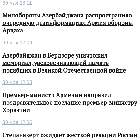
30 мая 13:11
Минобороны Азербайджана распространило
очередную дезинформацию: Армия обороны
Арцаха
30 мая 12:04
Азербайджан в Бердзоре уничтожил
мемориал, увековечивающий память
погибших в Великой Отечественной войне
30 мая 12:03
Премьер-министр Армении направил
поздравительное послание премьер-министру
Хорватии
30 мая 12:00
Степанакерт ожидает жесткой реакции России