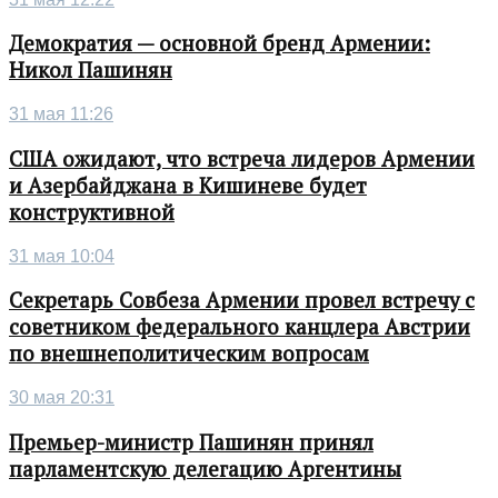
Демократия — основной бренд Армении:
Никол Пашинян
31 мая 11:26
США ожидают, что встреча лидеров Армении
и Азербайджана в Кишиневе будет
конструктивной
31 мая 10:04
Секретарь Совбеза Армении провел встречу с
советником федерального канцлера Австрии
по внешнеполитическим вопросам
30 мая 20:31
Премьер-министр Пашинян принял
парламентскую делегацию Аргентины