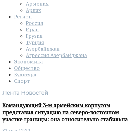
Армения
Арцах
Регион
Россия
Иран
Грузия
Турция
Азербайджан
Агрессия Азербайджана
Экономика
Общество
Культура
Спорт
Лента Новостей
Командующий 3-м армейским корпусом
представил ситуацию на северо-восточном
участке границы: она относительно стабильна
31 мая 12:22