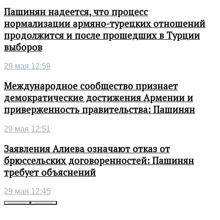
Пашинян надеется, что процесс
нормализации армяно-турецких отношений
продолжится и после прошедших в Турции
выборов
29 мая 12:59
Международное сообщество признает
демократические достижения Армении и
приверженность правительства: Пашинян
29 мая 12:51
Заявления Алиева означают отказ от
брюссельских договоренностей: Пашинян
требует объяснений
29 мая 12:45