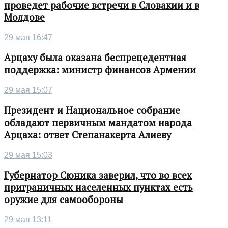
проведет рабочие встречи в Словакии и в
Молдове
29 мая 16:47
Арцаху была оказана беспрецедентная
поддержка: министр финансов Армении
29 мая 15:07
Президент и Национальное собрание
обладают первичным мандатом народа
Арцаха: ответ Степанакерта Алиеву
29 мая 15:03
Губернатор Сюника заверил, что во всех
приграничных населенных пунктах есть
оружие для самообороны
29 мая 13:11