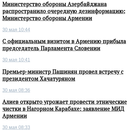
Министерство обороны Азербайджана
распространило очередную дезинформацию:
Министерство обороны Армении
30 мая 10:44
С официальным визитом в Армению прибыла
председатель Парламента Словении
30 мая 10:41
Премьер-министр Пашинян провел встречу с
президентом Хачатуряном
30 мая 08:36
Алиев открыто угрожает провести этнические
чистки в Нагорном Карабахе: заявление МИД
Армении
30 мая 08:33