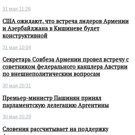
31 мая 11:26
США ожидают, что встреча лидеров Армении
и Азербайджана в Кишиневе будет
конструктивной
31 мая 10:04
Секретарь Совбеза Армении провел встречу с
советником федерального канцлера Австрии
по внешнеполитическим вопросам
30 мая 20:31
Премьер-министр Пашинян принял
парламентскую делегацию Аргентины
30 мая 20:29
Словения рассчитывает на поддержку