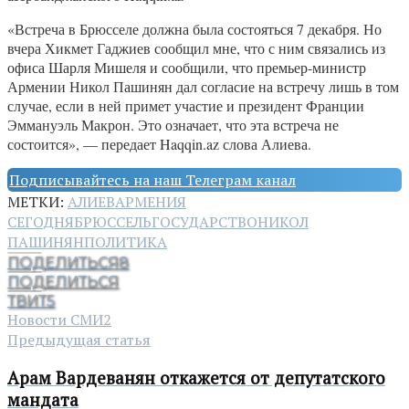
«Встреча в Брюсселе должна была состояться 7 декабря. Но
вчера Хикмет Гаджиев сообщил мне, что с ним связались из
офиса Шарля Мишеля и сообщили, что премьер-министр
Армении Никол Пашинян дал согласие на встречу лишь в том
случае, если в ней примет участие и президент Франции
Эммануэль Макрон. Это означает, что эта встреча не
состоится», — передает Haqqin.az слова Алиева.
Подписывайтесь на наш Телеграм канал
МЕТКИ:
АЛИЕВ
АРМЕНИЯ
СЕГОДНЯ
БРЮССЕЛЬ
ГОСУДАРСТВО
НИКОЛ
ПАШИНЯН
ПОЛИТИКА
ПОДЕЛИТЬСЯ
8
ПОДЕЛИТЬСЯ
ТВИТ
5
Новости СМИ2
Предыдущая статья
Арам Вардеванян откажется от депутатского
мандата