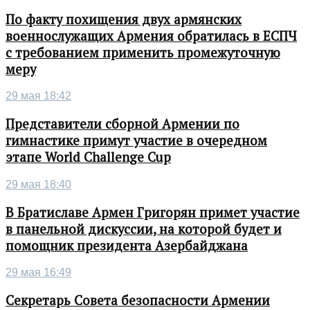
По факту похищения двух армянских
военнослужащих Армения обратилась в ЕСПЧ
с требованием применить промежуточную
меру
29 мая 18:42
Представители сборной Армении по
гимнастике примут участие в очередном
этапе World Challenge Cup
29 мая 18:40
В Братиславе Армен Григорян примет участие
в панельной дискуссии, на которой будет и
помощник президента Азербайджана
29 мая 16:49
Секретарь Совета безопасности Армении