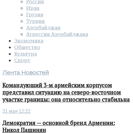
Россия
Иран
Грузия
Турция
Азербайджан
Агрессия Азербайджана
Экономика
Общество
Культура
Спорт
Лента Новостей
Командующий 3-м армейским корпусом
представил ситуацию на северо-восточном
участке границы: она относительно стабильна
31 мая 12:22
Демократия — основной бренд Армении:
Никол Пашинян