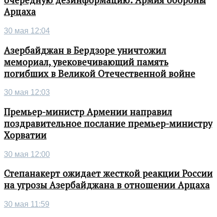
очередную дезинформацию: Армия обороны
Арцаха
30 мая 12:04
Азербайджан в Бердзоре уничтожил
мемориал, увековечивающий память
погибших в Великой Отечественной войне
30 мая 12:03
Премьер-министр Армении направил
поздравительное послание премьер-министру
Хорватии
30 мая 12:00
Степанакерт ожидает жесткой реакции России
на угрозы Азербайджана в отношении Арцаха
30 мая 11:59