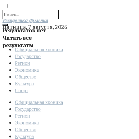
Отправить
Республика Армения
Пятница, 7 августа, 2026
Результатов нет
Читать все
результаты
Официальная хроника
Государство
Регион
Экономика
Общество
Культура
Спорт
Официальная хроника
Государство
Регион
Экономика
Общество
Культура