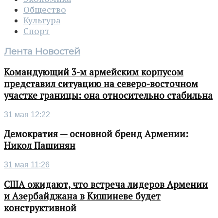
Общество
Культура
Спорт
Лента Новостей
Командующий 3-м армейским корпусом
представил ситуацию на северо-восточном
участке границы: она относительно стабильна
31 мая 12:22
Демократия — основной бренд Армении:
Никол Пашинян
31 мая 11:26
США ожидают, что встреча лидеров Армении
и Азербайджана в Кишиневе будет
конструктивной