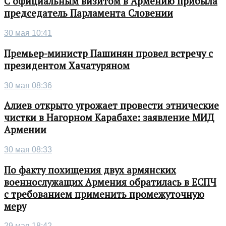
С официальным визитом в Армению прибыла
председатель Парламента Словении
30 мая 10:41
Премьер-министр Пашинян провел встречу с
президентом Хачатуряном
30 мая 08:36
Алиев открыто угрожает провести этнические
чистки в Нагорном Карабахе: заявление МИД
Армении
30 мая 08:33
По факту похищения двух армянских
военнослужащих Армения обратилась в ЕСПЧ
с требованием применить промежуточную
меру
29 мая 18:42