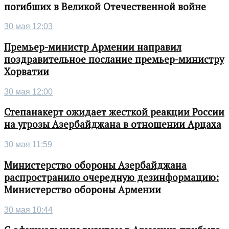
погибших в Великой Отечественной войне
30 мая 12:03
Премьер-министр Армении направил
поздравительное послание премьер-министру
Хорватии
30 мая 12:00
Степанакерт ожидает жесткой реакции России
на угрозы Азербайджана в отношении Арцаха
30 мая 11:59
Министерство обороны Азербайджана
распространило очередную дезинформацию:
Министерство обороны Армении
30 мая 10:44