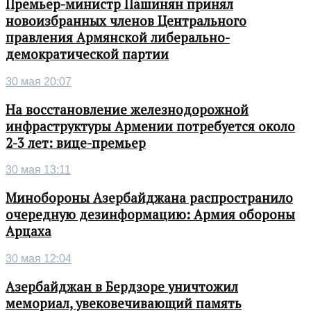
Премьер-министр Пашинян принял
новоизбранных членов Центрального
правления Армянской либерально-
демократической партии
30 мая 20:07
На восстановление железнодорожной
инфраструктуры Армении потребуется около
2-3 лет: вице-премьер
30 мая 13:11
Минобороны Азербайджана распространило
очередную дезинформацию: Армия обороны
Арцаха
30 мая 12:04
Азербайджан в Бердзоре уничтожил
мемориал, увековечивающий память