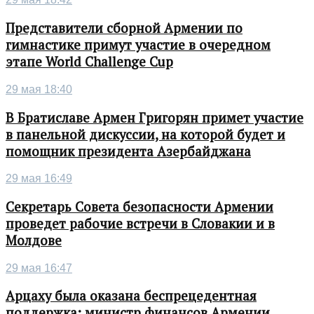
Представители сборной Армении по
гимнастике примут участие в очередном
этапе World Challenge Cup
29 мая 18:40
В Братиславе Армен Григорян примет участие
в панельной дискуссии, на которой будет и
помощник президента Азербайджана
29 мая 16:49
Секретарь Совета безопасности Армении
проведет рабочие встречи в Словакии и в
Молдове
29 мая 16:47
Арцаху была оказана беспрецедентная
поддержка: министр финансов Армении