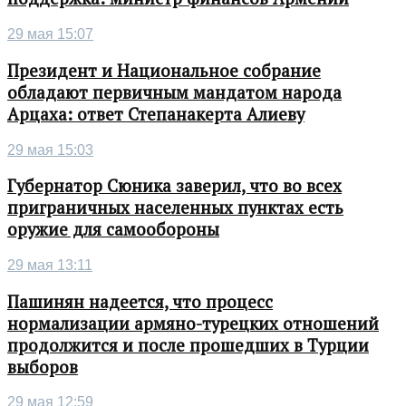
29 мая 15:07
Президент и Национальное собрание
обладают первичным мандатом народа
Арцаха: ответ Степанакерта Алиеву
29 мая 15:03
Губернатор Сюника заверил, что во всех
приграничных населенных пунктах есть
оружие для самообороны
29 мая 13:11
Пашинян надеется, что процесс
нормализации армяно-турецких отношений
продолжится и после прошедших в Турции
выборов
29 мая 12:59