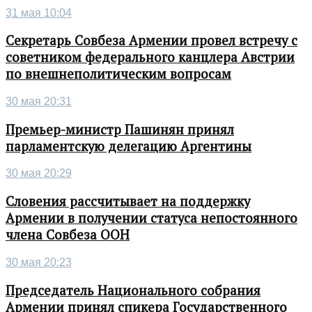
31 мая 10:04
Секретарь Совбеза Армении провел встречу с
советником федерального канцлера Австрии
по внешнеполитическим вопросам
30 мая 20:31
Премьер-министр Пашинян принял
парламентскую делегацию Аргентины
30 мая 20:29
Словения рассчитывает на поддержку
Армении в получении статуса непостоянного
члена Совбеза ООН
30 мая 20:23
Председатель Национального собрания
Армении принял спикера Государственного