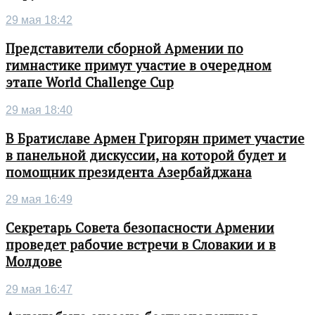
29 мая 18:42
Представители сборной Армении по
гимнастике примут участие в очередном
этапе World Challenge Cup
29 мая 18:40
В Братиславе Армен Григорян примет участие
в панельной дискуссии, на которой будет и
помощник президента Азербайджана
29 мая 16:49
Секретарь Совета безопасности Армении
проведет рабочие встречи в Словакии и в
Молдове
29 мая 16:47