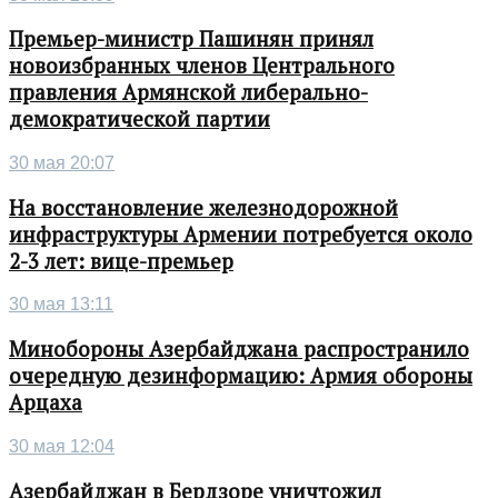
Премьер-министр Пашинян принял
новоизбранных членов Центрального
правления Армянской либерально-
демократической партии
30 мая 20:07
На восстановление железнодорожной
инфраструктуры Армении потребуется около
2-3 лет: вице-премьер
30 мая 13:11
Минобороны Азербайджана распространило
очередную дезинформацию: Армия обороны
Арцаха
30 мая 12:04
Азербайджан в Бердзоре уничтожил