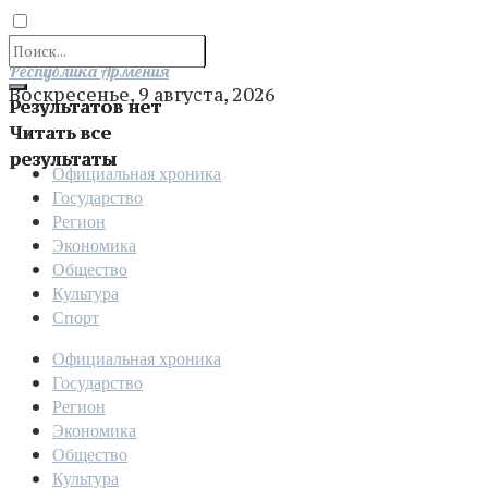
Отправить
Республика Армения
Воскресенье, 9 августа, 2026
Результатов нет
Читать все
результаты
Официальная хроника
Государство
Регион
Экономика
Общество
Культура
Спорт
Официальная хроника
Государство
Регион
Экономика
Общество
Культура