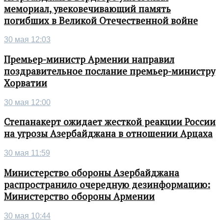
мемориал, увековечивающий память
погибших в Великой Отечественной войне
30 мая 12:03
Премьер-министр Армении направил
поздравительное послание премьер-министру
Хорватии
30 мая 12:00
Степанакерт ожидает жесткой реакции России
на угрозы Азербайджана в отношении Арцаха
30 мая 11:59
Министерство обороны Азербайджана
распространило очередную дезинформацию:
Министерство обороны Армении
30 мая 10:44