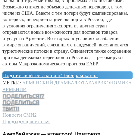
на экспортируемые товары, в проблемах с их поставками.
Возможно снижение объемов денежных переводов, в том
числе из США. Вместе с тем потери будут компенсированы,
во-первых, переориентацией экспорта в Россию, где
в условиях ограничения экспорта из других стран
открываются новые возможности для поставок товаров
и услуг из Армении. Во-вторых, в условиях ослабления
в мире ограничений, связанных с пандемией, восстановятся
туристические потоки в страну. Ожидается также сохранение
притока денежных переводов из России», — резюмируют
авторы Макроэкономического прогноза ЕАБР.
Подписывайтесь на наш Телеграм канал
МЕТКИ:
АРМЯНСКИЙ ДРАМ
ВАЛЮТА
ЕАБР
ЭКОНОМИКА
АРМЕНИИ
ПОДЕЛИТЬСЯ
17
ПОДЕЛИТЬСЯ
ТВИТ
11
Новости СМИ2
Предыдущая статья
Азербайджан — агрессор! Приговор