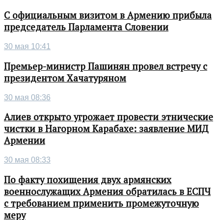
С официальным визитом в Армению прибыла
председатель Парламента Словении
30 мая 10:41
Премьер-министр Пашинян провел встречу с
президентом Хачатуряном
30 мая 08:36
Алиев открыто угрожает провести этнические
чистки в Нагорном Карабахе: заявление МИД
Армении
30 мая 08:33
По факту похищения двух армянских
военнослужащих Армения обратилась в ЕСПЧ
с требованием применить промежуточную
меру