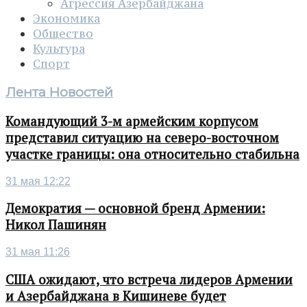
Агрессия Азербайджана
Экономика
Общество
Культура
Спорт
Лента Новостей
Командующий 3-м армейским корпусом
представил ситуацию на северо-восточном
участке границы: она относительно стабильна
31 мая 12:22
Демократия — основной бренд Армении:
Никол Пашинян
31 мая 11:26
США ожидают, что встреча лидеров Армении
и Азербайджана в Кишиневе будет