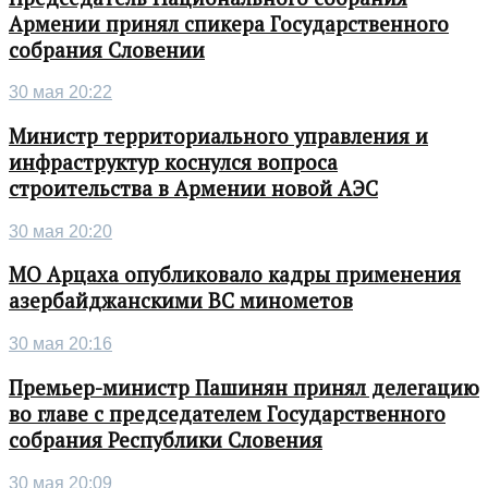
Армении принял спикера Государственного
собрания Словении
30 мая 20:22
Министр территориального управления и
инфраструктур коснулся вопроса
строительства в Армении новой АЭС
30 мая 20:20
МО Арцаха опубликовало кадры применения
азербайджанскими ВС минометов
30 мая 20:16
Премьер-министр Пашинян принял делегацию
во главе с председателем Государственного
собрания Республики Словения
30 мая 20:09