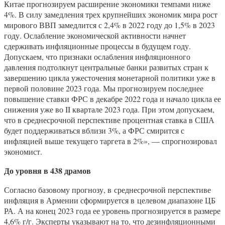
Китае прогнозируем расширение экономики темпами ниже
4%. В силу замедления трех крупнейших экономик мира рост
мирового ВВП замедлится с 2,4% в 2022 году до 1,5% в 2023
году. Ослабление экономической активности начнет
сдерживать инфляционные процессы в будущем году.
Допускаем, что признаки ослабления инфляционного
давления подтолкнут центральные банки развитых стран к
завершению цикла ужесточения монетарной политики уже в
первой половине 2023 года. Мы прогнозируем последнее
повышение ставки ФРС в декабре 2022 года и начало цикла ее
снижения уже во II квартале 2023 года. При этом допускаем,
что в среднесрочной перспективе процентная ставка в США
будет поддерживаться вблизи 3%, а ФРС смирится с
инфляцией выше текущего таргета в 2%», — спрогнозировал
экономист.
Д
о уровня в 438 драмов
Согласно базовому прогнозу, в среднесрочной перспективе
инфляция в Армении сформируется в целевом диапазоне ЦБ
РА. А на конец 2023 года ее уровень прогнозируется в размере
4,6% г/г. Эксперты указывают на то, что дезинфляционными