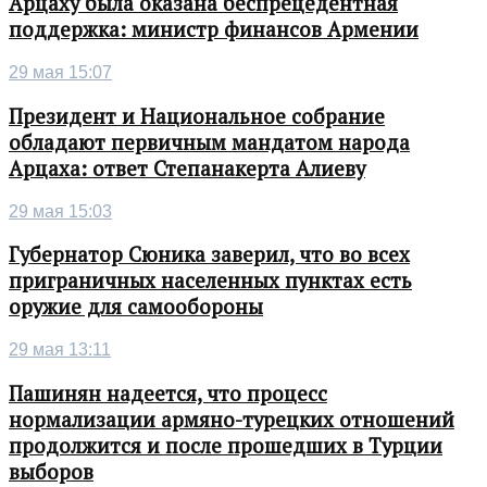
Арцаху была оказана беспрецедентная
поддержка: министр финансов Армении
29 мая 15:07
Президент и Национальное собрание
обладают первичным мандатом народа
Арцаха: ответ Степанакерта Алиеву
29 мая 15:03
Губернатор Сюника заверил, что во всех
приграничных населенных пунктах есть
оружие для самообороны
29 мая 13:11
Пашинян надеется, что процесс
нормализации армяно-турецких отношений
продолжится и после прошедших в Турции
выборов