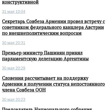
конструктивной
31 мая 10:04
Секретарь Совбеза Армении провел встречу с
советником федерального канцлера Австрии
по внешнеполитическим вопросам
30 мая 20:31
Премьер-министр Пашинян принял
парламентскую делегацию Аргентины
30 мая 20:29
Словения рассчитывает на поддержку
Армении в получении статуса непостоянного
члена Совбеза ООН
30 мая 20:23
Председатель Национального собрания