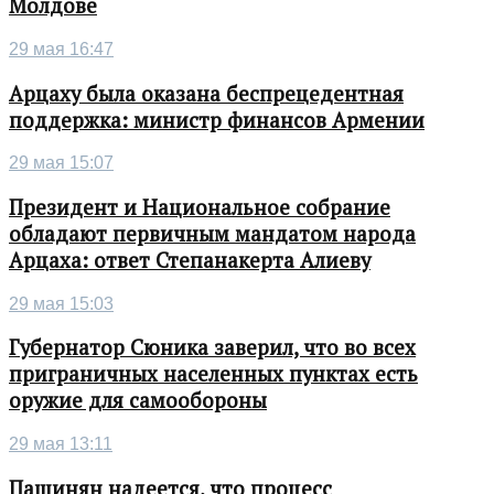
Молдове
29 мая 16:47
Арцаху была оказана беспрецедентная
поддержка: министр финансов Армении
29 мая 15:07
Президент и Национальное собрание
обладают первичным мандатом народа
Арцаха: ответ Степанакерта Алиеву
29 мая 15:03
Губернатор Сюника заверил, что во всех
приграничных населенных пунктах есть
оружие для самообороны
29 мая 13:11
Пашинян надеется, что процесс