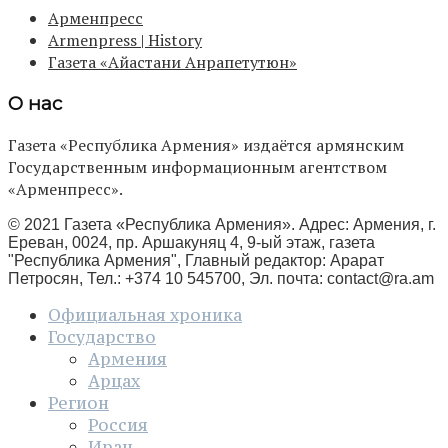
Арменпресс
Armenpress | History
Газета «Айастани Анрапетутюн»
О нас
Газета «Республика Армения» издаётся армянским
Государственным информационным агентством
«Арменпресс».
© 2021 Газета «Республика Армения». Адрес: Армения, г.
Ереван, 0024, пр. Аршакуняц 4, 9-ый этаж, газета
"Республика Армения", Главный редактор: Арарат
Петросян, Тел.: +374 10 545700, Эл. почта:
contact@ra.am
Официальная хроника
Государство
Армения
Арцах
Регион
Россия
Иран