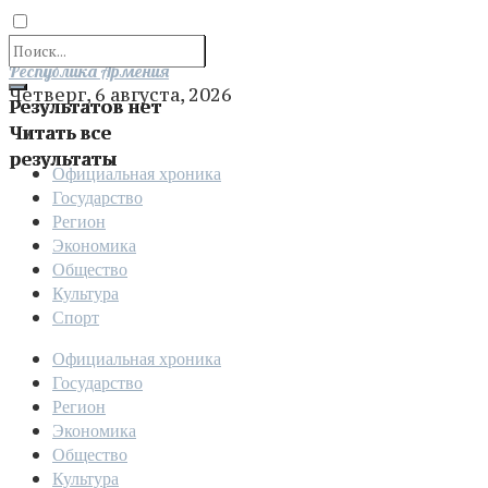
Отправить
Республика Армения
Четверг, 6 августа, 2026
Результатов нет
Читать все
результаты
Официальная хроника
Государство
Регион
Экономика
Общество
Культура
Спорт
Официальная хроника
Государство
Регион
Экономика
Общество
Культура