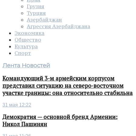
Грузия
Турция
Азербайджан
Агрессия Азербайджана
Экономика
Общество
Культура
Спорт
Лента Новостей
Командующий 3-м армейским корпусом
представил ситуацию на северо-восточном
участке границы: она относительно стабильна
31 мая 12:22
Демократия — основной бренд Армении:
Никол Пашинян