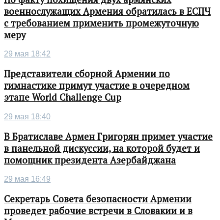
военнослужащих Армения обратилась в ЕСПЧ
с требованием применить промежуточную
меру
29 мая 18:42
Представители сборной Армении по
гимнастике примут участие в очередном
этапе World Challenge Cup
29 мая 18:40
В Братиславе Армен Григорян примет участие
в панельной дискуссии, на которой будет и
помощник президента Азербайджана
29 мая 16:49
Секретарь Совета безопасности Армении
проведет рабочие встречи в Словакии и в