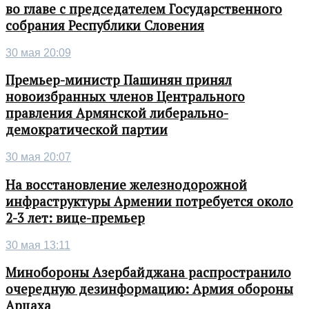
во главе с председателем Государственного
собрания Республики Словения
30 мая 20:09
Премьер-министр Пашинян принял
новоизбранных членов Центрального
правления Армянской либерально-
демократической партии
30 мая 20:07
На восстановление железнодорожной
инфраструктуры Армении потребуется около
2-3 лет: вице-премьер
30 мая 13:11
Минобороны Азербайджана распространило
очередную дезинформацию: Армия обороны
Арцаха