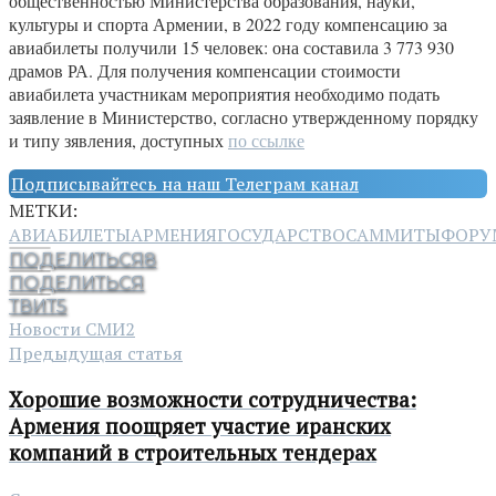
общественностью Министерства образования, науки,
культуры и спорта Армении, в 2022 году компенсацию за
авиабилеты получили 15 человек: она составила 3 773 930
драмов РА. Для получения компенсации стоимости
авиабилета участникам мероприятия необходимо подать
заявление в Министерство, согласно утвержденному порядку
и типу зявления, доступных
по ссылке
Подписывайтесь на наш Телеграм канал
МЕТКИ:
АВИАБИЛЕТЫ
АРМЕНИЯ
ГОСУДАРСТВО
САММИТЫ
ФОРУ
ПОДЕЛИТЬСЯ
8
ПОДЕЛИТЬСЯ
ТВИТ
5
Новости СМИ2
Предыдущая статья
Хорошие возможности сотрудничества:
Армения поощряет участие иранских
компаний в строительных тендерах