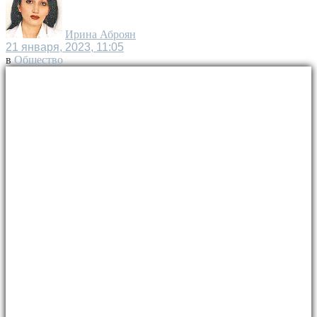
Ирина Аброян
21 января, 2023, 11:05
в
Общество