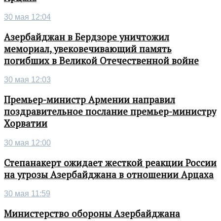
30 мая 12:04
Азербайджан в Бердзоре уничтожил
мемориал, увековечивающий память
погибших в Великой Отечественной войне
30 мая 12:03
Премьер-министр Армении направил
поздравительное послание премьер-министру
Хорватии
30 мая 12:00
Степанакерт ожидает жесткой реакции России
на угрозы Азербайджана в отношении Арцаха
30 мая 11:59
Министерство обороны Азербайджана