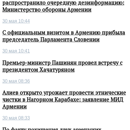
распространило очередную дезинформацию:
Министерство обороны Армении
30 мая 10:44
С официальным визитом в Армению прибыла
председатель Парламента Словении
30 мая 10:41
Премьер-министр Пашинян провел встречу с
президентом Хачатуряном
30 мая 08:36
Алиев открыто угрожает провести этнические
чистки в Нагорном Карабахе: заявление МИД
Армении
30 мая 08:33
По факту похищения двух армянских