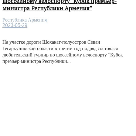
шоссейному велоспорту “Кубок премьер-
министра Республики Армения”
Республика Армения
2023-05-29
На участке дороги Шохакат-полуостров Севан
Гегаркуникской области в третий год подряд состоялся
любительский турнир по шоссейному велоспорту “Кубок
премьер-министра Республики...