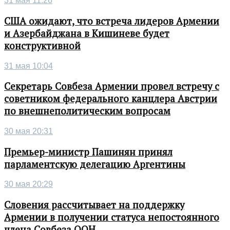
31 мая 11:26
США ожидают, что встреча лидеров Армении
и Азербайджана в Кишиневе будет
конструктивной
31 мая 10:04
Секретарь Совбеза Армении провел встречу с
советником федерального канцлера Австрии
по внешнеполитическим вопросам
30 мая 20:31
Премьер-министр Пашинян принял
парламентскую делегацию Аргентины
30 мая 20:29
Словения рассчитывает на поддержку
Армении в получении статуса непостоянного
члена Совбеза ООН