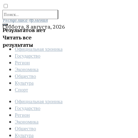
Отправить
Республика Армения
Суббота, 8 августа, 2026
Результатов нет
Читать все
результаты
Официальная хроника
Государство
Регион
Экономика
Общество
Культура
Спорт
Официальная хроника
Государство
Регион
Экономика
Общество
Культура