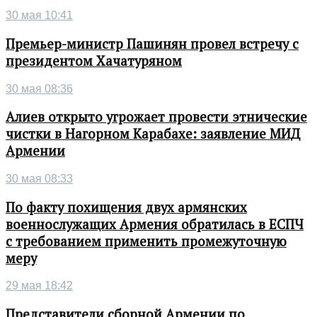
30 мая 10:41
Премьер-министр Пашинян провел встречу с
президентом Хачатуряном
30 мая 08:36
Алиев открыто угрожает провести этнические
чистки в Нагорном Карабахе: заявление МИД
Армении
30 мая 08:33
По факту похищения двух армянских
военнослужащих Армения обратилась в ЕСПЧ
с требованием применить промежуточную
меру
29 мая 18:42
Представители сборной Армении по