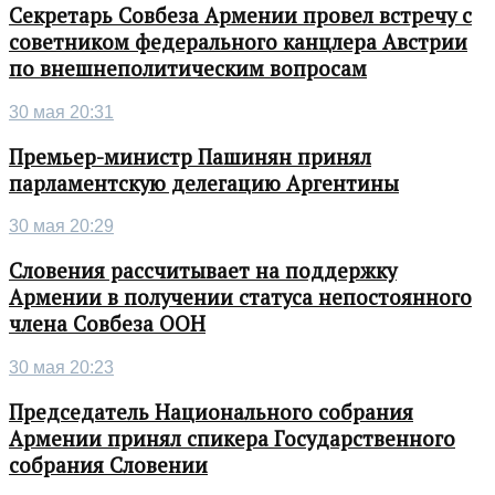
Секретарь Совбеза Армении провел встречу с
советником федерального канцлера Австрии
по внешнеполитическим вопросам
30 мая 20:31
Премьер-министр Пашинян принял
парламентскую делегацию Аргентины
30 мая 20:29
Словения рассчитывает на поддержку
Армении в получении статуса непостоянного
члена Совбеза ООН
30 мая 20:23
Председатель Национального собрания
Армении принял спикера Государственного
собрания Словении