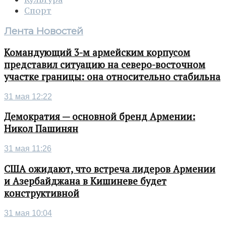
Спорт
Лента Новостей
Командующий 3-м армейским корпусом
представил ситуацию на северо-восточном
участке границы: она относительно стабильна
31 мая 12:22
Демократия — основной бренд Армении:
Никол Пашинян
31 мая 11:26
США ожидают, что встреча лидеров Армении
и Азербайджана в Кишиневе будет
конструктивной
31 мая 10:04