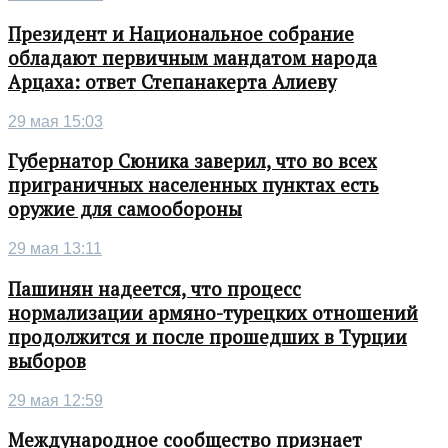
Президент и Национальное собрание
обладают первичным мандатом народа
Арцаха: ответ Степанакерта Алиеву
29 мая 15:03
Губернатор Сюника заверил, что во всех
приграничных населенных пунктах есть
оружие для самообороны
29 мая 13:11
Пашинян надеется, что процесс
нормализации армяно-турецких отношений
продолжится и после прошедших в Турции
выборов
29 мая 12:59
Международное сообщество признает