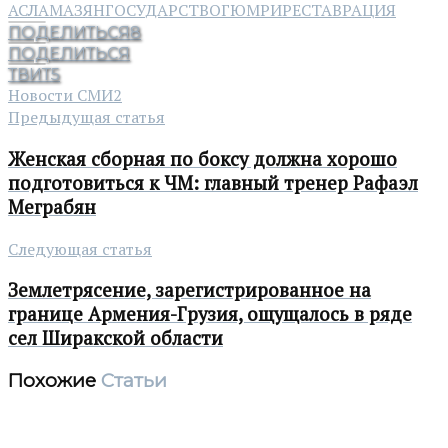
АСЛАМАЗЯН
ГОСУДАРСТВО
ГЮМРИ
РЕСТАВРАЦИЯ
ПОДЕЛИТЬСЯ
8
ПОДЕЛИТЬСЯ
ТВИТ
5
Новости СМИ2
Предыдущая статья
Женская сборная по боксу должна хорошо
подготовиться к ЧМ: главный тренер Рафаэл
Меграбян
Следующая статья
Землетрясение, зарегистрированное на
границе Армения-Грузия, ощущалось в ряде
сел Ширакской области
Похожие
Статьи