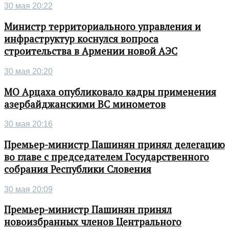
30 мая 20:22
Министр территориального управления и
инфраструктур коснулся вопроса
строительства в Армении новой АЭС
30 мая 20:20
МО Арцаха опубликовало кадры применения
азербайджанскими ВС минометов
30 мая 20:16
Премьер-министр Пашинян принял делегацию
во главе с председателем Государственного
собрания Республики Словения
30 мая 20:09
Премьер-министр Пашинян принял
новоизбранных членов Центрального