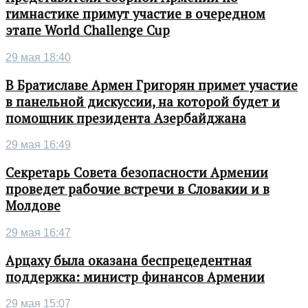
гимнастике примут участие в очередном
этапе World Challenge Cup
29 мая 18:40
В Братиславе Армен Григорян примет участие
в панельной дискуссии, на которой будет и
помощник президента Азербайджана
29 мая 16:49
Секретарь Совета безопасности Армении
проведет рабочие встречи в Словакии и в
Молдове
29 мая 16:47
Арцаху была оказана беспрецедентная
поддержка: министр финансов Армении
29 мая 15:07