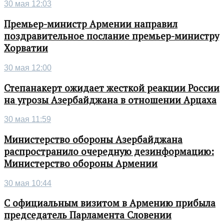
30 мая 12:03
Премьер-министр Армении направил
поздравительное послание премьер-министру
Хорватии
30 мая 12:00
Степанакерт ожидает жесткой реакции России
на угрозы Азербайджана в отношении Арцаха
30 мая 11:59
Министерство обороны Азербайджана
распространило очередную дезинформацию:
Министерство обороны Армении
30 мая 10:44
С официальным визитом в Армению прибыла
председатель Парламента Словении