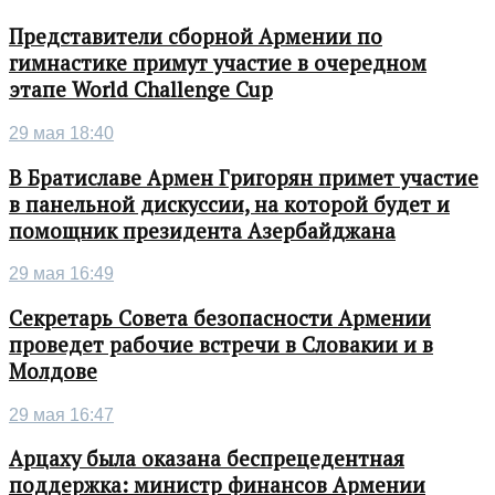
Представители сборной Армении по
гимнастике примут участие в очередном
этапе World Challenge Cup
29 мая 18:40
В Братиславе Армен Григорян примет участие
в панельной дискуссии, на которой будет и
помощник президента Азербайджана
29 мая 16:49
Секретарь Совета безопасности Армении
проведет рабочие встречи в Словакии и в
Молдове
29 мая 16:47
Арцаху была оказана беспрецедентная
поддержка: министр финансов Армении