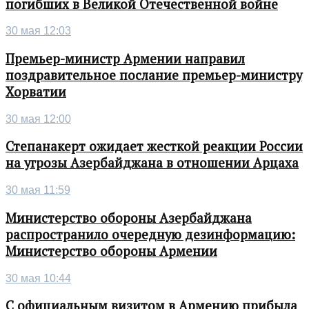
погибших в Великой Отечественной войне
30 мая 12:03
Премьер-министр Армении направил
поздравительное послание премьер-министру
Хорватии
30 мая 12:00
Степанакерт ожидает жесткой реакции России
на угрозы Азербайджана в отношении Арцаха
30 мая 11:59
Министерство обороны Азербайджана
распространило очередную дезинформацию:
Министерство обороны Армении
30 мая 10:44
С официальным визитом в Армению прибыла