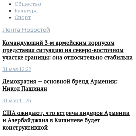
Общество
Культура
Спорт
Лента Новостей
Командующий 3-м армейским корпусом
представил ситуацию на северо-восточном
участке границы: она относительно стабильна
31 мая 12:22
Демократия — основной бренд Армении:
Никол Пашинян
31 мая 11:26
США ожидают, что встреча лидеров Армении
и Азербайджана в Кишиневе будет
конструктивной