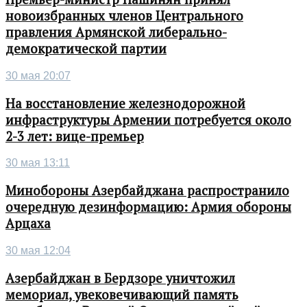
новоизбранных членов Центрального
правления Армянской либерально-
демократической партии
30 мая 20:07
На восстановление железнодорожной
инфраструктуры Армении потребуется около
2-3 лет: вице-премьер
30 мая 13:11
Минобороны Азербайджана распространило
очередную дезинформацию: Армия обороны
Арцаха
30 мая 12:04
Азербайджан в Бердзоре уничтожил
мемориал, увековечивающий память