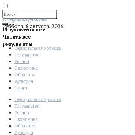
Отправить
Республика Армения
Суббота, 8 августа, 2026
Результатов нет
Читать все
результаты
Официальная хроника
Государство
Регион
Экономика
Общество
Культура
Спорт
Официальная хроника
Государство
Регион
Экономика
Общество
Культура