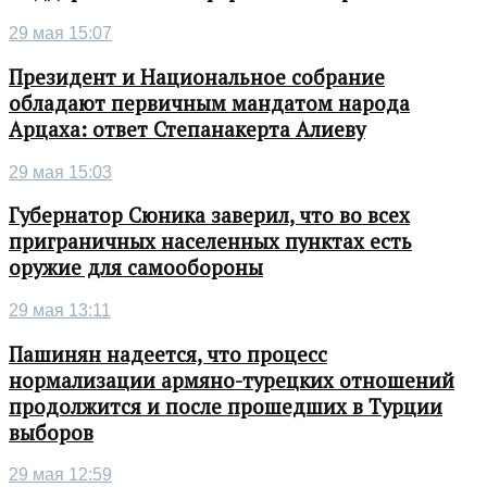
29 мая 15:07
Президент и Национальное собрание
обладают первичным мандатом народа
Арцаха: ответ Степанакерта Алиеву
29 мая 15:03
Губернатор Сюника заверил, что во всех
приграничных населенных пунктах есть
оружие для самообороны
29 мая 13:11
Пашинян надеется, что процесс
нормализации армяно-турецких отношений
продолжится и после прошедших в Турции
выборов
29 мая 12:59