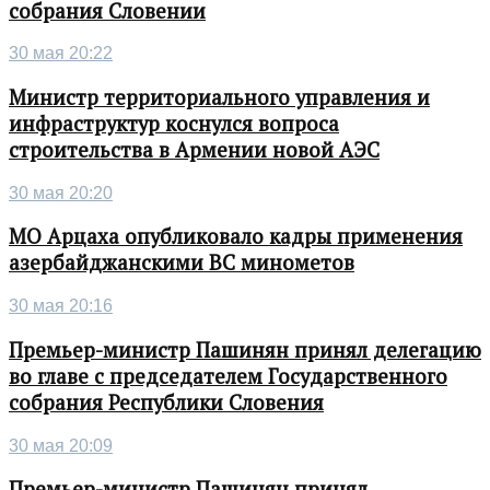
собрания Словении
30 мая 20:22
Министр территориального управления и
инфраструктур коснулся вопроса
строительства в Армении новой АЭС
30 мая 20:20
МО Арцаха опубликовало кадры применения
азербайджанскими ВС минометов
30 мая 20:16
Премьер-министр Пашинян принял делегацию
во главе с председателем Государственного
собрания Республики Словения
30 мая 20:09
Премьер-министр Пашинян принял