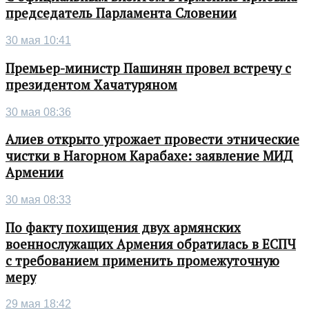
председатель Парламента Словении
30 мая 10:41
Премьер-министр Пашинян провел встречу с
президентом Хачатуряном
30 мая 08:36
Алиев открыто угрожает провести этнические
чистки в Нагорном Карабахе: заявление МИД
Армении
30 мая 08:33
По факту похищения двух армянских
военнослужащих Армения обратилась в ЕСПЧ
с требованием применить промежуточную
меру
29 мая 18:42