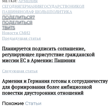
МЕТКИ:
АРМЕНИЯ
СЕГОДНЯ
ГЕРМАНИЯ
ГОСУДАРСТВО
НИКОЛ
ПАШИНЯН
ОЛАФ ШОЛЬЦ
ПОЛИТИКА
ПОДЕЛИТЬСЯ
7
ПОДЕЛИТЬСЯ
ТВИТ
5
Новости СМИ2
Предыдущая статья
Планируется подписать соглашение,
регулирующее присутствие гражданской
миссии ЕС в Армении: Пашинян
Следующая статья
Армения и Германия готовы к сотрудничеству
для формирования более амбициозной
повестки двусторонних отношений
Похожие
Статьи