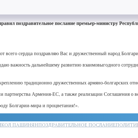
авил поздравительное послание премьер-министру Республи
 от всего сердца поздравляю Вас и дружественный народ Болг
даю важность дальнейшему развитию взаимовыгодного сотрудни
укреплению традиционно дружественных армяно-болгарских отн
и партнерства Армения-ЕС, а также реализации Соглашения о 
роду Болгарии-мира и процветания!».
ИКОЛ ПАШИНЯН
ПОЗДРАВИТЕЛЬНОЕ ПОСЛАНИЕ
ПОЛИТИ