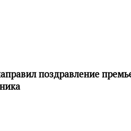
аправил поздравление премье
дника