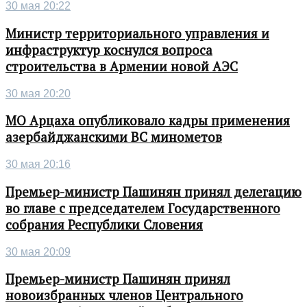
30 мая 20:22
Министр территориального управления и
инфраструктур коснулся вопроса
строительства в Армении новой АЭС
30 мая 20:20
МО Арцаха опубликовало кадры применения
азербайджанскими ВС минометов
30 мая 20:16
Премьер-министр Пашинян принял делегацию
во главе с председателем Государственного
собрания Республики Словения
30 мая 20:09
Премьер-министр Пашинян принял
новоизбранных членов Центрального