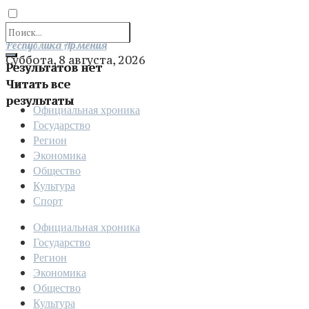
Отправить
Республика Армения
Суббота, 8 августа, 2026
Результатов нет
Читать все
результаты
Официальная хроника
Государство
Регион
Экономика
Общество
Культура
Спорт
Официальная хроника
Государство
Регион
Экономика
Общество
Культура