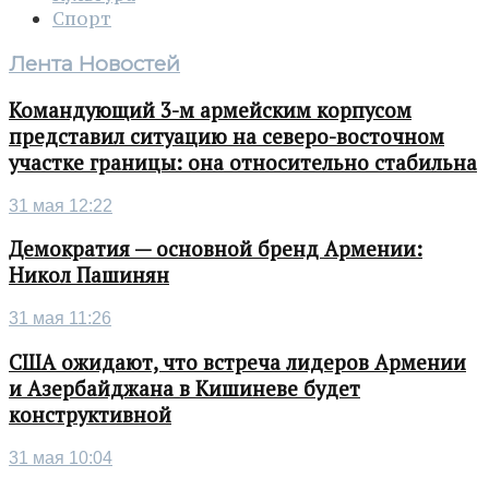
Спорт
Лента Новостей
Командующий 3-м армейским корпусом
представил ситуацию на северо-восточном
участке границы: она относительно стабильна
31 мая 12:22
Демократия — основной бренд Армении:
Никол Пашинян
31 мая 11:26
США ожидают, что встреча лидеров Армении
и Азербайджана в Кишиневе будет
конструктивной
31 мая 10:04