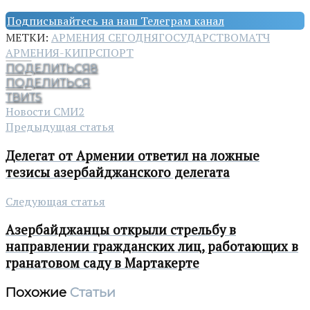
Подписывайтесь на наш Телеграм канал
МЕТКИ:
АРМЕНИЯ СЕГОДНЯ
ГОСУДАРСТВО
МАТЧ
АРМЕНИЯ-КИПР
СПОРТ
ПОДЕЛИТЬСЯ
8
ПОДЕЛИТЬСЯ
ТВИТ
5
Новости СМИ2
Предыдущая статья
Делегат от Армении ответил на ложные
тезисы азербайджанского делегата
Следующая статья
Азербайджанцы открыли стрельбу в
направлении гражданских лиц, работающих в
гранатовом саду в Мартакерте
Похожие
Статьи