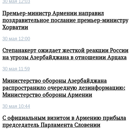
30 мая 12:03
Премьер-министр Армении направил
поздравительное послание премьер-министру
Хорватии
30 мая 12:00
Степанакерт ожидает жесткой реакции России
на угрозы Азербайджана в отношении Арцаха
30 мая 11:59
Министерство обороны Азербайджана
распространило очередную дезинформацию:
Министерство обороны Армении
30 мая 10:44
С официальным визитом в Армению прибыла
председатель Парламента Словении