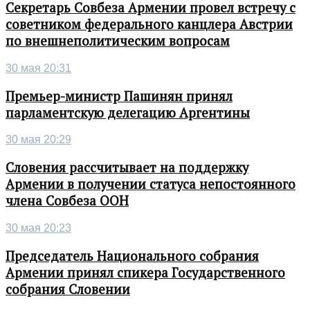
Секретарь Совбеза Армении провел встречу с
советником федерального канцлера Австрии
по внешнеполитическим вопросам
30 мая 20:31
Премьер-министр Пашинян принял
парламентскую делегацию Аргентины
30 мая 20:29
Словения рассчитывает на поддержку
Армении в получении статуса непостоянного
члена Совбеза ООН
30 мая 20:23
Председатель Национального собрания
Армении принял спикера Государственного
собрания Словении