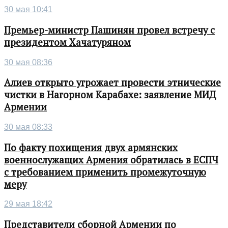
30 мая 10:41
Премьер-министр Пашинян провел встречу с
президентом Хачатуряном
30 мая 08:36
Алиев открыто угрожает провести этнические
чистки в Нагорном Карабахе: заявление МИД
Армении
30 мая 08:33
По факту похищения двух армянских
военнослужащих Армения обратилась в ЕСПЧ
с требованием применить промежуточную
меру
29 мая 18:42
Представители сборной Армении по