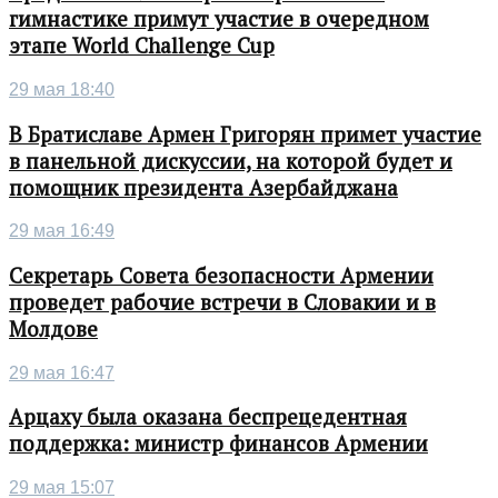
гимнастике примут участие в очередном
этапе World Challenge Cup
29 мая 18:40
В Братиславе Армен Григорян примет участие
в панельной дискуссии, на которой будет и
помощник президента Азербайджана
29 мая 16:49
Секретарь Совета безопасности Армении
проведет рабочие встречи в Словакии и в
Молдове
29 мая 16:47
Арцаху была оказана беспрецедентная
поддержка: министр финансов Армении
29 мая 15:07