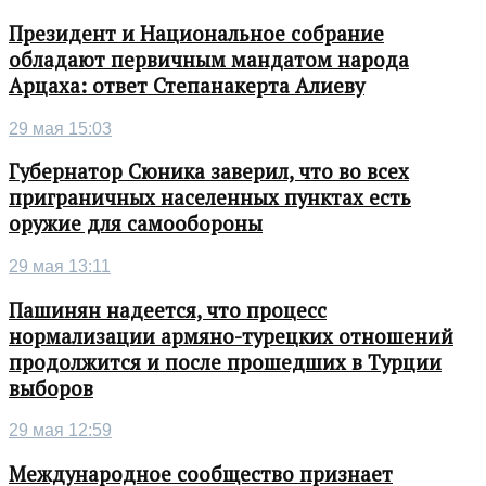
Президент и Национальное собрание
обладают первичным мандатом народа
Арцаха: ответ Степанакерта Алиеву
29 мая 15:03
Губернатор Сюника заверил, что во всех
приграничных населенных пунктах есть
оружие для самообороны
29 мая 13:11
Пашинян надеется, что процесс
нормализации армяно-турецких отношений
продолжится и после прошедших в Турции
выборов
29 мая 12:59
Международное сообщество признает