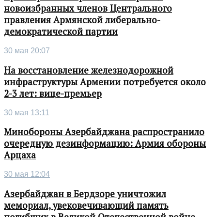
новоизбранных членов Центрального
правления Армянской либерально-
демократической партии
30 мая 20:07
На восстановление железнодорожной
инфраструктуры Армении потребуется около
2-3 лет: вице-премьер
30 мая 13:11
Минобороны Азербайджана распространило
очередную дезинформацию: Армия обороны
Арцаха
30 мая 12:04
Азербайджан в Бердзоре уничтожил
мемориал, увековечивающий память
погибших в Великой Отечественной войне