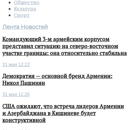
Общество
Культура
Спорт
Лента Новостей
Командующий 3-м армейским корпусом
представил ситуацию на северо-восточном
участке границы: она относительно стабильна
31 мая 12:22
Демократия — основной бренд Армении:
Никол Пашинян
31 мая 11:26
США ожидают, что встреча лидеров Армении
и Азербайджана в Кишиневе будет
конструктивной