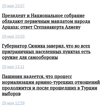
29 мая 15:07
Президент и Национальное собрание
обладают первичным мандатом народа
Арцаха: ответ Степанакерта Алиеву
29 мая 15:03
Губернатор Сюника заверил, что во всех
приграничных населенных пунктах есть
оружие для самообороны
29 мая 13:11
Пашинян надеется, что процесс
нормализации армяно-турецких отношений
продолжится и после прошедших в Турции
выборов
29 мая 12:59