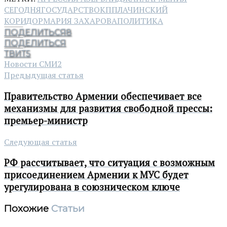
СЕГОДНЯ
ГОСУДАРСТВО
КПП
ЛАЧИНСКИЙ
КОРИДОР
МАРИЯ ЗАХАРОВА
ПОЛИТИКА
ПОДЕЛИТЬСЯ
8
ПОДЕЛИТЬСЯ
ТВИТ
5
Новости СМИ2
Предыдущая статья
Правительство Армении обеспечивает все
механизмы для развития свободной прессы:
премьер-министр
Следующая статья
РФ рассчитывает, что ситуация с возможным
присоединением Армении к МУС будет
урегулирована в союзническом ключе
Похожие
Статьи