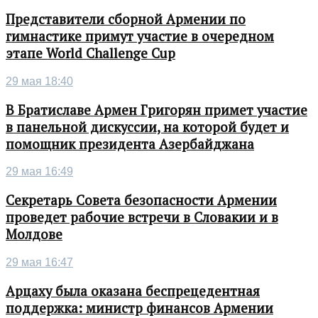
Представители сборной Армении по
гимнастике примут участие в очередном
этапе World Challenge Cup
29 мая 18:40
В Братиславе Армен Григорян примет участие
в панельной дискуссии, на которой будет и
помощник президента Азербайджана
29 мая 16:49
Секретарь Совета безопасности Армении
проведет рабочие встречи в Словакии и в
Молдове
29 мая 16:47
Арцаху была оказана беспрецедентная
поддержка: министр финансов Армении