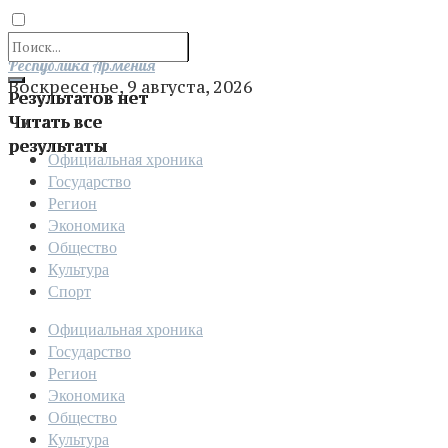
Отправить
Республика Армения
Воскресенье, 9 августа, 2026
Результатов нет
Читать все
результаты
Официальная хроника
Государство
Регион
Экономика
Общество
Культура
Спорт
Официальная хроника
Государство
Регион
Экономика
Общество
Культура