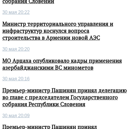
собрания Словении
30 мая 20:22
Министр территориального управления и
инфраструктур коснулся вопроса
строительства в Армении новой АЭС
30 мая 20:20
МО Арцаха опубликовало кадры применения
азербайджанскими ВС минометов
30 мая 20:16
Премьер-министр Пашинян принял делегацию
во главе с председателем Государственного
собрания Республики Словения
30 мая 20:09
Премьер-министр Пашинян принял