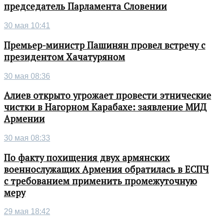
председатель Парламента Словении
30 мая 10:41
Премьер-министр Пашинян провел встречу с
президентом Хачатуряном
30 мая 08:36
Алиев открыто угрожает провести этнические
чистки в Нагорном Карабахе: заявление МИД
Армении
30 мая 08:33
По факту похищения двух армянских
военнослужащих Армения обратилась в ЕСПЧ
с требованием применить промежуточную
меру
29 мая 18:42