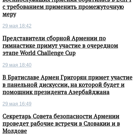
с требованием применить промежуточную
меру
29 мая 18:42
Представители сборной Армении по
гимнастике примут участие в очередном
этапе World Challenge Cup
29 мая 18:40
В Братиславе Армен Григорян примет участие
в панельной дискуссии, на которой будет и
помощник президента Азербайджана
29 мая 16:49
Секретарь Совета безопасности Армении
проведет рабочие встречи в Словакии и в
Молдове