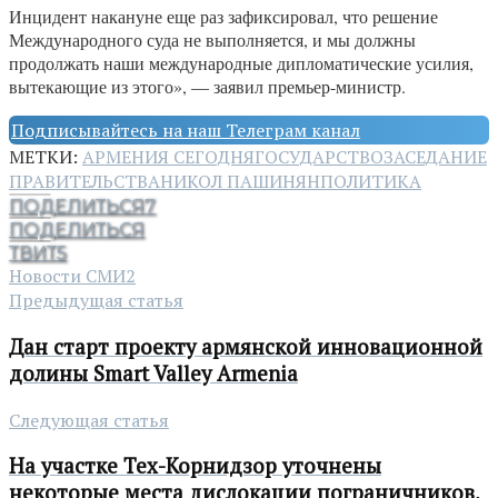
Инцидент накануне еще раз зафиксировал, что решение
Международного суда не выполняется, и мы должны
продолжать наши международные дипломатические усилия,
вытекающие из этого», — заявил премьер-министр.
Подписывайтесь на наш Телеграм канал
МЕТКИ:
АРМЕНИЯ СЕГОДНЯ
ГОСУДАРСТВО
ЗАСЕДАНИЕ
ПРАВИТЕЛЬСТВА
НИКОЛ ПАШИНЯН
ПОЛИТИКА
ПОДЕЛИТЬСЯ
7
ПОДЕЛИТЬСЯ
ТВИТ
5
Новости СМИ2
Предыдущая статья
Дан старт проекту армянской инновационной
долины Smart Valley Armenia
Следующая статья
На участке Тех-Корнидзор уточнены
некоторые места дислокации пограничников,