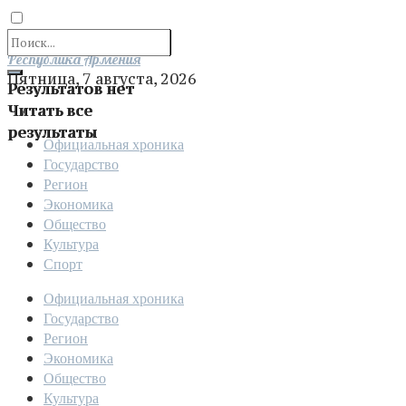
Отправить
Республика Армения
Пятница, 7 августа, 2026
Результатов нет
Читать все
результаты
Официальная хроника
Государство
Регион
Экономика
Общество
Культура
Спорт
Официальная хроника
Государство
Регион
Экономика
Общество
Культура