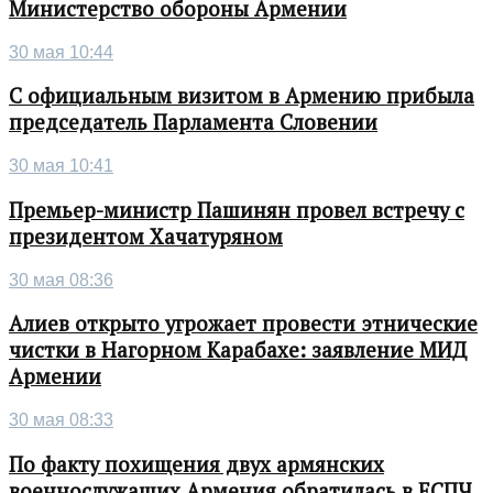
Министерство обороны Армении
30 мая 10:44
С официальным визитом в Армению прибыла
председатель Парламента Словении
30 мая 10:41
Премьер-министр Пашинян провел встречу с
президентом Хачатуряном
30 мая 08:36
Алиев открыто угрожает провести этнические
чистки в Нагорном Карабахе: заявление МИД
Армении
30 мая 08:33
По факту похищения двух армянских
военнослужащих Армения обратилась в ЕСПЧ