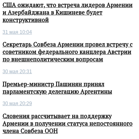
США ожидают, что встреча лидеров Армении
и Азербайджана в Кишиневе будет
конструктивной
31 мая 10:04
Секретарь Совбеза Армении провел встречу с
советником федерального канцлера Австрии
по внешнеполитическим вопросам
30 мая 20:31
Премьер-министр Пашинян принял
парламентскую делегацию Аргентины
30 мая 20:29
Словения рассчитывает на поддержку
Армении в получении статуса непостоянного
члена Совбеза ООН