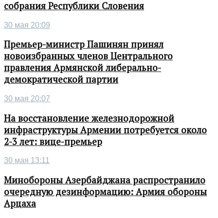
собрания Республики Словения
30 мая 20:09
Премьер-министр Пашинян принял
новоизбранных членов Центрального
правления Армянской либерально-
демократической партии
30 мая 20:07
На восстановление железнодорожной
инфраструктуры Армении потребуется около
2-3 лет: вице-премьер
30 мая 13:11
Минобороны Азербайджана распространило
очередную дезинформацию: Армия обороны
Арцаха