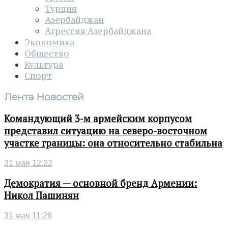
Турция
Азербайджан
Агрессия Азербайджана
Экономика
Общество
Культура
Спорт
Лента Новостей
Командующий 3-м армейским корпусом
представил ситуацию на северо-восточном
участке границы: она относительно стабильна
31 мая 12:22
Демократия — основной бренд Армении:
Никол Пашинян
31 мая 11:26