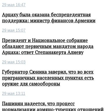
29 мая 16:47
Арцаху была оказана беспрецедентная
поддержка: министр финансов Армении
29 мая 15:07
Президент и Национальное собрание
обладают первичным мандатом народа
Арцаха: ответ Степанакерта Алиеву
29 мая 15:03
Губернатор Сюника заверил, что во всех
приграничных населенных пунктах есть
оружие для самообороны
29 мая 13:11
Пашинян надеется, что процесс
нормализации армяно-турецких отношений