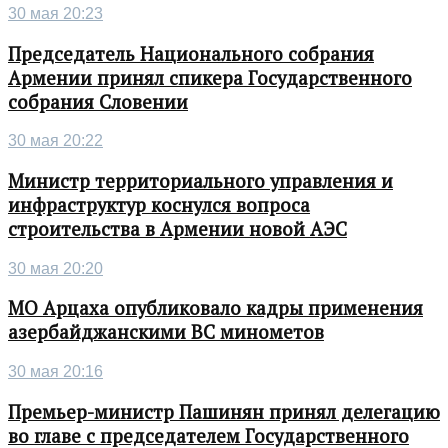
30 мая 20:23
Председатель Национального собрания
Армении принял спикера Государственного
собрания Словении
30 мая 20:22
Министр территориального управления и
инфраструктур коснулся вопроса
строительства в Армении новой АЭС
30 мая 20:20
МО Арцаха опубликовало кадры применения
азербайджанскими ВС минометов
30 мая 20:16
Премьер-министр Пашинян принял делегацию
во главе с председателем Государственного