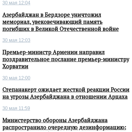
30 мая 12:04
Азербайджан в Бердзоре уничтожил
мемориал, увековечивающий память
погибших в Великой Отечественной войне
30 мая 12:03
Премьер-министр Армении направил
поздравительное послание премьер-министру
Хорватии
30 мая 12:00
Степанакерт ожидает жесткой реакции России
на угрозы Азербайджана в отношении Арцаха
30 мая 11:59
Министерство обороны Азербайджана
распространило очередную дезинформацию: