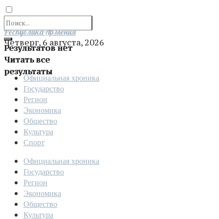
Отправить
Республика Армения
Четверг, 6 августа, 2026
Результатов нет
Читать все
результаты
Официальная хроника
Государство
Регион
Экономика
Общество
Культура
Спорт
Официальная хроника
Государство
Регион
Экономика
Общество
Культура