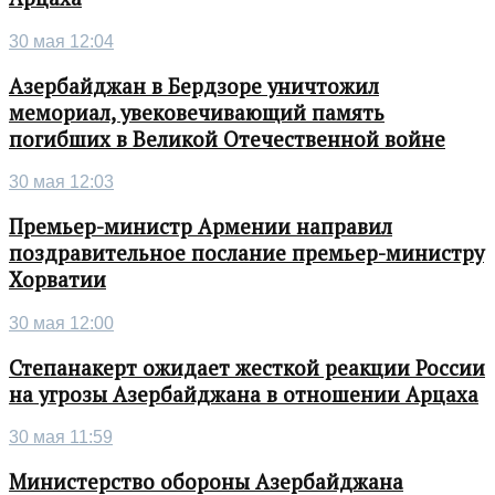
30 мая 12:04
Азербайджан в Бердзоре уничтожил
мемориал, увековечивающий память
погибших в Великой Отечественной войне
30 мая 12:03
Премьер-министр Армении направил
поздравительное послание премьер-министру
Хорватии
30 мая 12:00
Степанакерт ожидает жесткой реакции России
на угрозы Азербайджана в отношении Арцаха
30 мая 11:59
Министерство обороны Азербайджана