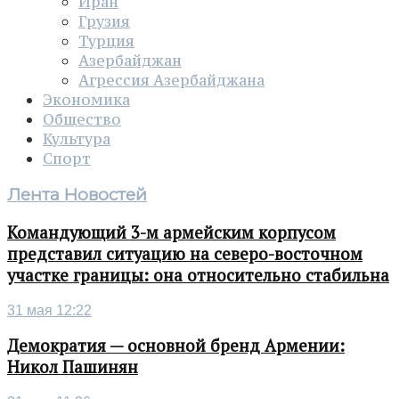
Иран
Грузия
Турция
Азербайджан
Агрессия Азербайджана
Экономика
Общество
Культура
Спорт
Лента Новостей
Командующий 3-м армейским корпусом
представил ситуацию на северо-восточном
участке границы: она относительно стабильна
31 мая 12:22
Демократия — основной бренд Армении:
Никол Пашинян