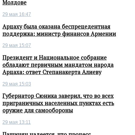
Молдове
29 мая 16:47
Арцаху была оказана беспрецедентная
поддержка: министр финансов Армении
29 мая 15:07
Президент и Национальное собрание
обладают первичным мандатом народа
Арцаха: ответ Степанакерта Алиеву
29 мая 15:03
Губернатор Сюника заверил, что во всех
приграничных населенных пунктах есть
оружие для самообороны
29 мая 13:11
Пашинян надеется, что процесс