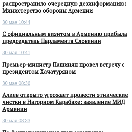
распространило очередную дезинформацию:
Министерство обороны Армении
30 мая 10:44
С официальным визитом в Армению прибыла
председатель Парламента Словении
30 мая 10:41
Премьер-министр Пашинян провел встречу с
президентом Хачатуряном
30 мая 08:36
Алиев открыто угрожает провести этнические
чистки в Нагорном Карабахе: заявление МИД
Армении
30 мая 08:33