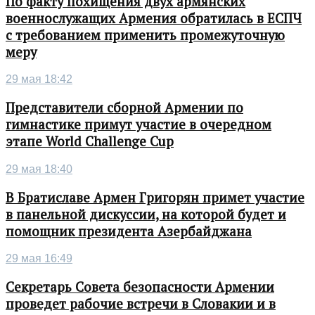
По факту похищения двух армянских
военнослужащих Армения обратилась в ЕСПЧ
с требованием применить промежуточную
меру
29 мая 18:42
Представители сборной Армении по
гимнастике примут участие в очередном
этапе World Challenge Cup
29 мая 18:40
В Братиславе Армен Григорян примет участие
в панельной дискуссии, на которой будет и
помощник президента Азербайджана
29 мая 16:49
Секретарь Совета безопасности Армении
проведет рабочие встречи в Словакии и в