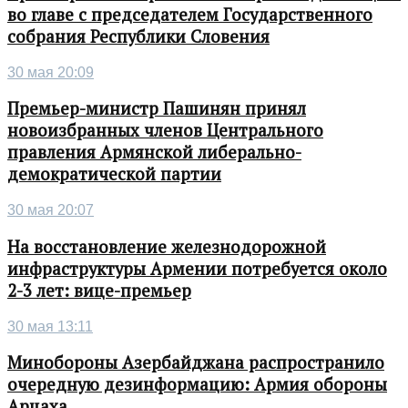
во главе с председателем Государственного
собрания Республики Словения
30 мая 20:09
Премьер-министр Пашинян принял
новоизбранных членов Центрального
правления Армянской либерально-
демократической партии
30 мая 20:07
На восстановление железнодорожной
инфраструктуры Армении потребуется около
2-3 лет: вице-премьер
30 мая 13:11
Минобороны Азербайджана распространило
очередную дезинформацию: Армия обороны
Арцаха