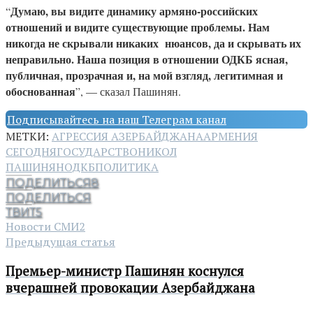
Думаю, вы видите динамику армяно-российских
“
отношений и видите существующие проблемы. Нам
никогда не скрывали никаких нюансов, да и скрывать их
неправильно. Наша позиция в отношении ОДКБ ясная,
публичная, прозрачная и, на мой взгляд, легитимная и
обоснованная
”, — сказал Пашинян.
Подписывайтесь на наш Телеграм канал
МЕТКИ:
АГРЕССИЯ АЗЕРБАЙДЖАНА
АРМЕНИЯ
СЕГОДНЯ
ГОСУДАРСТВО
НИКОЛ
ПАШИНЯН
ОДКБ
ПОЛИТИКА
ПОДЕЛИТЬСЯ
8
ПОДЕЛИТЬСЯ
ТВИТ
5
Новости СМИ2
Предыдущая статья
Премьер-министр Пашинян коснулся
вчерашней провокации Азербайджана